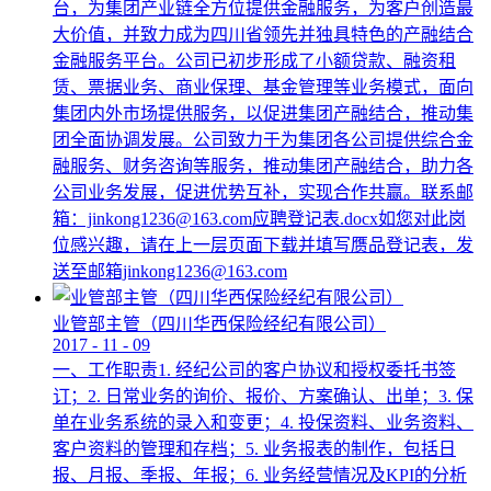
台，为集团产业链全方位提供金融服务，为客户创造最
大价值，并致力成为四川省领先并独具特色的产融结合
金融服务平台。公司已初步形成了小额贷款、融资租
赁、票据业务、商业保理、基金管理等业务模式，面向
集团内外市场提供服务，以促进集团产融结合，推动集
团全面协调发展。公司致力于为集团各公司提供综合金
融服务、财务咨询等服务，推动集团产融结合，助力各
公司业务发展，促进优势互补，实现合作共赢。联系邮
箱：jinkong1236@163.com应聘登记表.docx如您对此岗
位感兴趣，请在上一层页面下载并填写赝品登记表，发
送至邮箱jinkong1236@163.com
业管部主管（四川华西保险经纪有限公司）
2017
-
11
-
09
一、工作职责1. 经纪公司的客户协议和授权委托书签
订；2. 日常业务的询价、报价、方案确认、出单；3. 保
单在业务系统的录入和变更；4. 投保资料、业务资料、
客户资料的管理和存档；5. 业务报表的制作，包括日
报、月报、季报、年报；6. 业务经营情况及KPI的分析