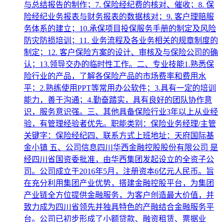
与总结报告的制作；7. 保险经纪费的核对、催收；8. 保
险经纪业务报表与财务报表的数据核对；9. 客户理赔服
务体系的建立；10.承保项目投保服务手册的制定及风险
防灾防损培训；11. 业务流程及各业务相关的规章制度的
制定；12. 客户保险方案的设计、审核及与保险公司的确
认；13.领导交办的临时性工作。二、专业技能1.熟悉保
险行业的产品，了解各保险产品的市场费率和费用水
平；2.熟练使用PPT等常用办公软件；3.具有一定的培训
能力，善于沟通；4.勤奋踏实，具有良好的团队协作意
识，服务意识强。三、其他具备保险行业3年以上从业经
验，有管理经验者优先。职能类别：保险业务经理/主管
关键字：保险经纪四、联系方式上班地址：天府国际基
金小镇 五、公司信息四川华西金融控股股份有限公司 是
经四川省国资委批准，由华西集团发起设立的全资子公
司。公司成立于2016年5月，注册资本6亿元人民币。旨
在充分利用集团产业优势，搭建金融控股平台，为集团
产业链全方位提供金融服务，为客户创造最大价值，并
致力成为四川省领先并独具特色的产融结合金融服务平
台。公司已初步形成了小额贷款、融资租赁、票据业