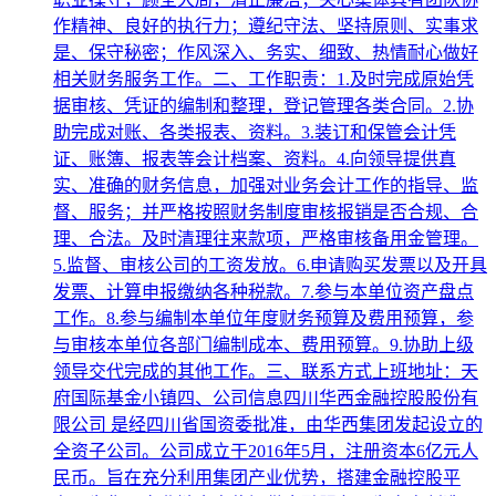
作精神、良好的执行力；遵纪守法、坚持原则、实事求
是、保守秘密；作风深入、务实、细致、热情耐心做好
相关财务服务工作。二、工作职责：1.及时完成原始凭
据审核、凭证的编制和整理，登记管理各类合同。2.协
助完成对账、各类报表、资料。3.装订和保管会计凭
证、账簿、报表等会计档案、资料。4.向领导提供真
实、准确的财务信息，加强对业务会计工作的指导、监
督、服务；并严格按照财务制度审核报销是否合规、合
理、合法。及时清理往来款项，严格审核备用金管理。
5.监督、审核公司的工资发放。6.申请购买发票以及开具
发票、计算申报缴纳各种税款。7.参与本单位资产盘点
工作。8.参与编制本单位年度财务预算及费用预算，参
与审核本单位各部门编制成本、费用预算。9.协助上级
领导交代完成的其他工作。三、联系方式上班地址：天
府国际基金小镇四、公司信息四川华西金融控股股份有
限公司 是经四川省国资委批准，由华西集团发起设立的
全资子公司。公司成立于2016年5月，注册资本6亿元人
民币。旨在充分利用集团产业优势，搭建金融控股平