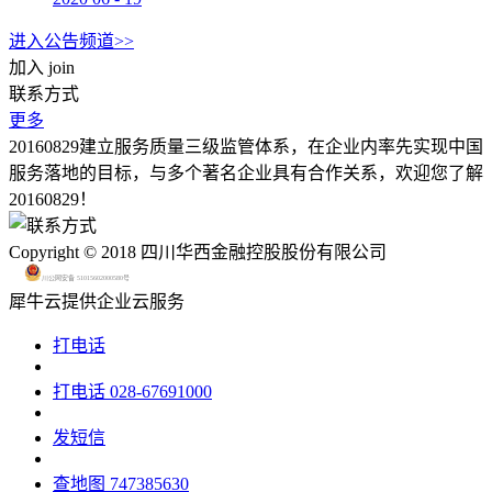
进入公告频道>>
加入
join
联系方式
更多
20160829建立服务质量三级监管体系，在企业内率先实现中国
服务落地的目标，与多个著名企业具有合作关系，欢迎您了解
20160829！
Copyright © 2018 四川华西金融控股股份有限公司
川公网安备 51015602000580号
犀牛云提供企业云服务
打电话
打电话
028-67691000
发短信
查地图
747385630