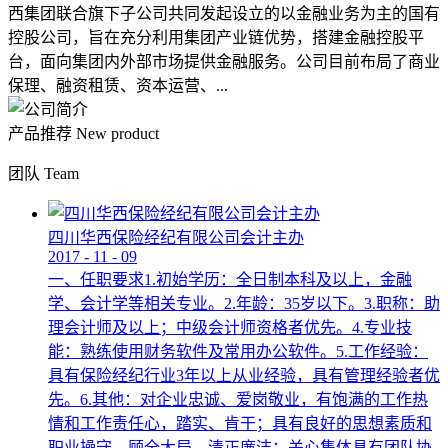
西集团联合旗下子公司共同发起设立的以金融业务为主的国有
控股公司，旨在充分利用集团产业链优势，搭建金融控股平
台，面向集团内外部市场提供金融服务。公司目前布局了商业
保理、融资租赁、资本运营、...
产品推荐
New product
团队
Team
四川华西保险经纪有限公司会计主办
2017
-
11
-
09
一、任职要求1.初始学历：全日制本科及以上，金融
学、会计学等相关专业。2.年龄：35岁以下。3.职称：助
理会计师及以上；中级会计师资格者优先。4.专业技
能：熟练使用财务软件及常用办公软件。5.工作经验：
具有保险经纪行业3年以上从业经验，具有管理经验者优
先。6.其他：对企业忠诚、爱岗敬业，有饱满的工作热
情和工作责任心，踏实、肯干；具有良好的思想素质和
职业操守，顾全大局，清正廉洁；关心集体具有团队协