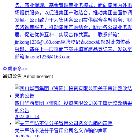
务、商业保理、基金管理等业务模式，面向集团内外市
场提供服务，以促进集团产融结合，推动集团全面协调
发展。公司致力于为集团各公司提供综合金融服务、财
务咨询等服务，推动集团产融结合，助力各公司业务发
展，促进优势互补，实现合作共赢。 联系邮箱：
jinkong1236@163.com应聘登记表.docx如您对此岗位感
兴趣，请在上一层页面下载并填写赝品登记表，发送至
邮箱jinkong1236@163.com
查看更多>>
通知公告
Announcement
四川华西集团（资阳）投资有限公司关于审计整改结果
的公告
2023
06
-
14
关于严防不法分子冒用公司名义诈骗的声明
2020
06
-
19