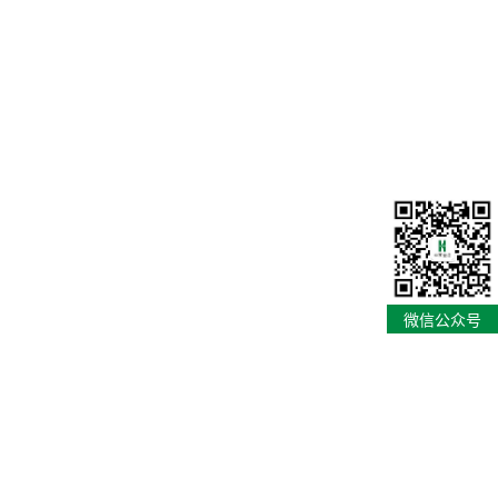
微信公众号