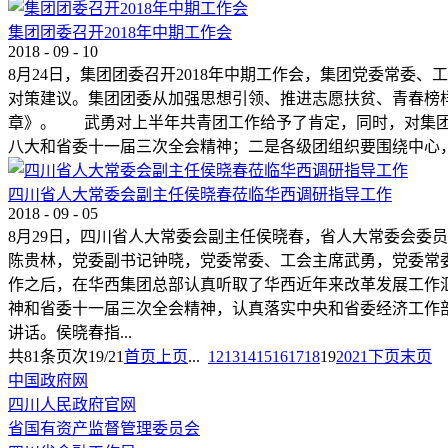
集团团委召开2018年中期工作会
2018
-
09
-
10
8月24日，集团团委召开2018年中期工作会，集团党委常
对策建议。集团团委从加强思想引领、推进志愿扶贫、青春榜
章》。 武勇对上半年共青团工作给予了肯定，同时，对集团各
八大和省委十一届三次全会精神；二是各级团组织要围绕中心，
四川省人大常委会副主任侯晓春莅临华西调研指导工作
2018
-
09
-
05
8月29日，四川省人大常委会副主任侯晓春，省人大常委会委
陈贵林，党委副书记钟晓，党委常委、工会主席武勇，党委常
作之后，在华西集团总部认真听取了华西近年来改革发展工作
神和省委十一届三次全会精神，认真落实中央和省委经济工作
讲话。侯晓春指...
共
81
条
页次19/21
首页
上页
...
12
13
14
15
16
17
18
19
20
21
下页
末页
中国政府网
四川人民政府官网
省国有资产监督管理委员会