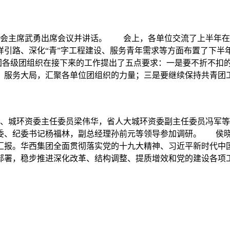
委、工会主席武勇出席会议并讲话。 会上，各单位交流了上半年
样引路、深化“青”字工程建设、服务青年需求等方面布置了下半
级团组织在接下来的工作提出了五点要求：一是要不折不扣的学
服务大局，汇聚各单位团组织的力量；三是要继续保持共青团工作
员、城环资委主任委员梁伟华，省人大城环资委副主任委员冯军
委、纪委书记杨福林，副总经理孙前元等领导参加调研。 侯
汇报。华西集团全面贯彻落实党的十九大精神、习近平新时代中
部署，稳步推进深化改革、结构调整、提质增效和党的建设各