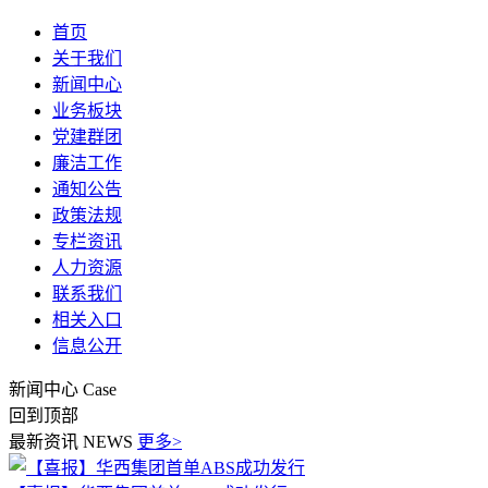
首页
关于我们
新闻中心
业务板块
党建群团
廉洁工作
通知公告
政策法规
专栏资讯
人力资源
联系我们
相关入口
信息公开
新闻中心
Case
回到顶部
最新资讯
NEWS
更多>