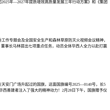
025年—2027年提质增效高质量发展三年行动方案》和《集团
资委工作专题会及全国安全生产和森林草原防灭火视频会议精神，
、董事长马林提出七项重点任务，动员全体华西人全力以赴打赢
天安门广场升起过的国旗，这面国旗编号2025—0140号，长5
华西善建者注入了强大的精神动力！2月28日下午，国旗赠予仪