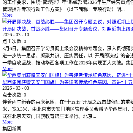
的工作要求，围绕“管理提升年”系统部署2026年生产经营重
管理提升专项行动工作方案》（以下简称：专项行动）明...
More
开局即决战，首战必胜——集团召开专题会议，对照近期上级
2026
-
03
-
10
点击次数:
0
3月6日，集团召开学习贯彻上级会议精神专题会，深入贯彻落
进一步统一思想、凝聚共识、压实责任，以“开局即决战”的奋
一季度攻坚战，推动华西各项工作在2026年实现更大突破。集团.
More
华西集团获赠天安门国旗！为善建者传承红色基因、奋进“十五
2026
-
03
-
03
点击次数:
0
伴着丙午新春的喜庆氛围，在“十五五”开局之战击鼓催征的重要时刻
米，宽3.3米，由北京市天安门地区管理委员会赠予华西集团
式在北京天安门国旗教育馆庄重举行。北京...
More
集团新闻