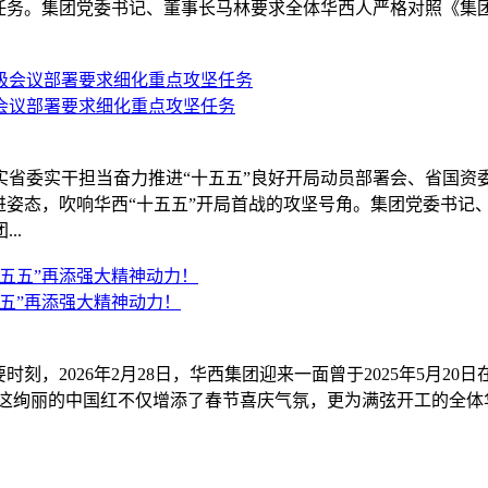
点任务。集团党委书记、董事长马林要求全体华西人严格对照《集团2
会议部署要求细化重点攻坚任务
实省委实干担当奋力推进“十五五”良好开局动员部署会、省国
进姿态，吹响华西“十五五”开局首战的攻坚号角。集团党委书记
..
五”再添强大精神动力！
，2026年2月28日，华西集团迎来一面曾于2025年5月20日在
，这绚丽的中国红不仅增添了春节喜庆气氛，更为满弦开工的全体