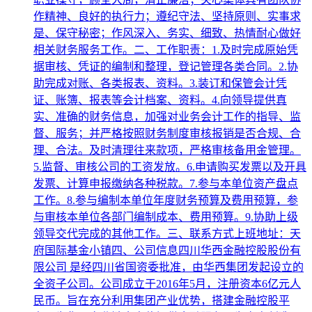
作精神、良好的执行力；遵纪守法、坚持原则、实事求
是、保守秘密；作风深入、务实、细致、热情耐心做好
相关财务服务工作。二、工作职责：1.及时完成原始凭
据审核、凭证的编制和整理，登记管理各类合同。2.协
助完成对账、各类报表、资料。3.装订和保管会计凭
证、账簿、报表等会计档案、资料。4.向领导提供真
实、准确的财务信息，加强对业务会计工作的指导、监
督、服务；并严格按照财务制度审核报销是否合规、合
理、合法。及时清理往来款项，严格审核备用金管理。
5.监督、审核公司的工资发放。6.申请购买发票以及开具
发票、计算申报缴纳各种税款。7.参与本单位资产盘点
工作。8.参与编制本单位年度财务预算及费用预算，参
与审核本单位各部门编制成本、费用预算。9.协助上级
领导交代完成的其他工作。三、联系方式上班地址：天
府国际基金小镇四、公司信息四川华西金融控股股份有
限公司 是经四川省国资委批准，由华西集团发起设立的
全资子公司。公司成立于2016年5月，注册资本6亿元人
民币。旨在充分利用集团产业优势，搭建金融控股平