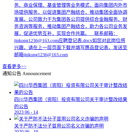
务、商业保理、基金管理等业务模式，面向集团内外市
场提供服务，以促进集团产融结合，推动集团全面协调
发展。公司致力于为集团各公司提供综合金融服务、财
务咨询等服务，推动集团产融结合，助力各公司业务发
展，促进优势互补，实现合作共赢。 联系邮箱：
jinkong1236@163.com应聘登记表.docx如您对此岗位感
兴趣，请在上一层页面下载并填写赝品登记表，发送至
邮箱jinkong1236@163.com
查看更多>>
通知公告
Announcement
四川华西集团（资阳）投资有限公司关于审计整改结果
的公告
2023
06
-
14
关于严防不法分子冒用公司名义诈骗的声明
2020
06
-
19