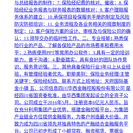
与总结报告的制作；7. 保险经纪费的核对、催收；8. 保
险经纪业务报表与财务报表的数据核对；9. 客户理赔服
务体系的建立；10.承保项目投保服务手册的制定及风险
防灾防损培训；11. 业务流程及各业务相关的规章制度的
制定；12. 客户保险方案的设计、审核及与保险公司的确
认；13.领导交办的临时性工作。二、专业技能1.熟悉保
险行业的产品，了解各保险产品的市场费率和费用水
平；2.熟练使用PPT等常用办公软件；3.具有一定的培训
能力，善于沟通；4.勤奋踏实，具有良好的团队协作意
识，服务意识强。三、其他具备保险行业3年以上从业经
验，有管理经验者优先。职能类别：保险业务经理/主管
关键字：保险经纪四、联系方式上班地址：天府国际基
金小镇 五、公司信息四川华西金融控股股份有限公司 是
经四川省国资委批准，由华西集团发起设立的全资子公
司。公司成立于2016年5月，注册资本6亿元人民币。旨
在充分利用集团产业优势，搭建金融控股平台，为集团
产业链全方位提供金融服务，为客户创造最大价值，并
致力成为四川省领先并独具特色的产融结合金融服务平
台。公司已初步形成了小额贷款、融资租赁、票据业