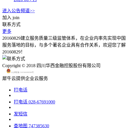
进入公告频道>>
加入
join
联系方式
更多
20160829建立服务质量三级监管体系，在企业内率先实现中国
服务落地的目标，与多个著名企业具有合作关系，欢迎您了解
20160829！
Copyright © 2018 四川华西金融控股股份有限公司
川公网安备 51015602000580号
犀牛云提供企业云服务
打电话
打电话
028-67691000
发短信
查地图
747385630