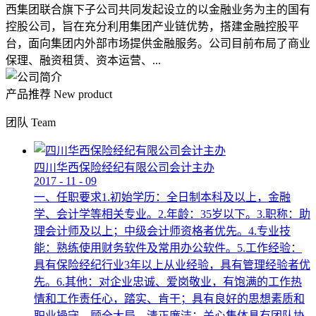
西集团联合旗下子公司共同发起设立的以金融业务为主的国有
控股公司，旨在充分利用集团产业链优势，搭建金融控股平
台，面向集团内外部市场提供金融服务。公司目前布局了商业
保理、融资租赁、资本运营、...
产品推荐
New product
团队
Team
四川华西保险经纪有限公司会计主办
2017
-
11
-
09
一、任职要求1.初始学历：全日制本科及以上，金融
学、会计学等相关专业。2.年龄：35岁以下。3.职称：助
理会计师及以上；中级会计师资格者优先。4.专业技
能：熟练使用财务软件及常用办公软件。5.工作经验：
具有保险经纪行业3年以上从业经验，具有管理经验者优
先。6.其他：对企业忠诚、爱岗敬业，有饱满的工作热
情和工作责任心，踏实、肯干；具有良好的思想素质和
职业操守，顾全大局，清正廉洁；关心集体具有团队协