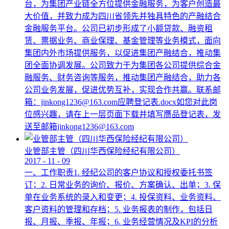
台，为集团产业链全方位提供金融服务，为客户创造最
大价值，并致力成为四川省领先并独具特色的产融结合
金融服务平台。公司已初步形成了小额贷款、融资租
赁、票据业务、商业保理、基金管理等业务模式，面向
集团内外市场提供服务，以促进集团产融结合，推动集
团全面协调发展。公司致力于为集团各公司提供综合金
融服务、财务咨询等服务，推动集团产融结合，助力各
公司业务发展，促进优势互补，实现合作共赢。联系邮
箱：jinkong1236@163.com应聘登记表.docx如您对此岗
位感兴趣，请在上一层页面下载并填写赝品登记表，发
送至邮箱jinkong1236@163.com
业管部主管（四川华西保险经纪有限公司）
2017
-
11
-
09
一、工作职责1. 经纪公司的客户协议和授权委托书签
订；2. 日常业务的询价、报价、方案确认、出单；3. 保
单在业务系统的录入和变更；4. 投保资料、业务资料、
客户资料的管理和存档；5. 业务报表的制作，包括日
报、月报、季报、年报；6. 业务经营情况及KPI的分析