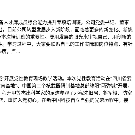
年后备人才库成员综合能力提升专项培训班。公司党委书记、董事
出，目前公司转型发展步入新阶段，面临着更多的新变化、新挑
办本次培训班的重要性。要用发展的眼光来审视自己、用创新的
性。学习过程中，大家要联系自己的工作实际和岗位特点，有针
，严...
城”开展党性教育现场教学活动。本次党性教育活动在“四川省爱
教育基地”、中国第二个核武器研制基地总部绵阳“两弹城”开展。
、程开甲等杰出科学家的足迹参观了邓稼先旧居、将军楼、防空
花篮，重忆入党初心，在新中国科技自立自强的光荣历程中，接