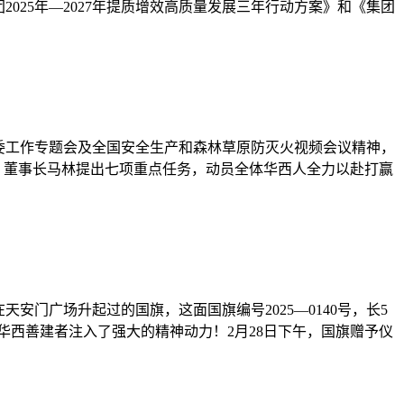
025年—2027年提质增效高质量发展三年行动方案》和《集团
资委工作专题会及全国安全生产和森林草原防灭火视频会议精神，
、董事长马林提出七项重点任务，动员全体华西人全力以赴打赢
天安门广场升起过的国旗，这面国旗编号2025—0140号，长5
华西善建者注入了强大的精神动力！2月28日下午，国旗赠予仪