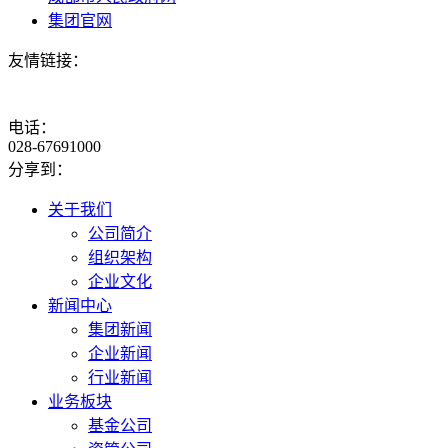
集团官网
友情链接：
电话：
028-67691000
分享到：
关于我们
公司简介
组织架构
企业文化
新闻中心
集团新闻
企业新闻
行业新闻
业务板块
基金公司