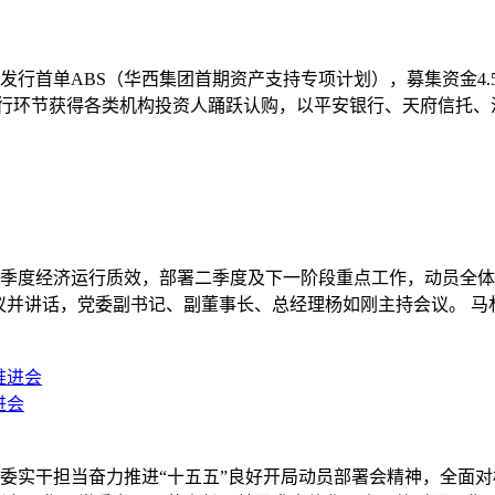
所发行首单ABS（华西集团首期资产支持专项计划），募集资金4.5
发行环节获得各类机构投资人踊跃认购，以平安银行、天府信托
总结一季度经济运行质效，部署二季度及下一阶段重点工作，动员
议并讲话，党委副书记、副董事长、总经理杨如刚主持会议。 
进会
省委实干担当奋力推进“十五五”良好开局动员部署会精神，全面