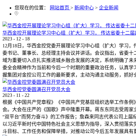
您现在的位置：
网站首页
>
新闻中心
>
企业新闻
华西金控开展理论学习中心组（扩大）学习， 传达省委十二届
2023
-
12
-
18
12月18日，华西金控党委开展理论学习中心组（扩大）学习
委书记、董事长、总经理主持会议并讲话。会议指出，省委十
域为重要切入点扎实推进城乡融合发展的决定，系统明确了未
委全会精神作为当前和今后一个时期的重要政治任务，认真学习
握集团对金控公司工作的最新要求，主动沟通主动服务，抓好全
华西金控党委圆满召开党员大会
2023
-
11
-
22
根据《中国共产党章程》《中国共产党基层组织选举工作条例》
会。大会在庄严的《国歌》声中隆重开幕。蒋东东同志受周家
“双平台”而努力奋斗》的工作报告；詹森来同志代表公司上届
以习近平新时代中国特色社会主义思想为指导，深入贯彻落实党
斗目标、工作任务和保障举措，对推动公司今后五年发展具有重要