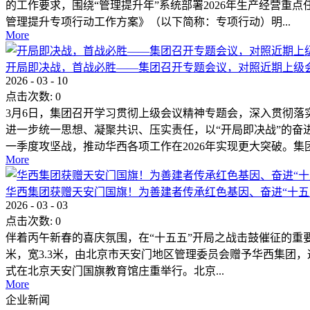
的工作要求，围绕“管理提升年”系统部署2026年生产经营重
管理提升专项行动工作方案》（以下简称：专项行动）明...
More
开局即决战，首战必胜——集团召开专题会议，对照近期上级
2026
-
03
-
10
点击次数:
0
3月6日，集团召开学习贯彻上级会议精神专题会，深入贯彻落
进一步统一思想、凝聚共识、压实责任，以“开局即决战”的奋
一季度攻坚战，推动华西各项工作在2026年实现更大突破。集团.
More
华西集团获赠天安门国旗！为善建者传承红色基因、奋进“十五
2026
-
03
-
03
点击次数:
0
伴着丙午新春的喜庆氛围，在“十五五”开局之战击鼓催征的重要时刻
米，宽3.3米，由北京市天安门地区管理委员会赠予华西集团
式在北京天安门国旗教育馆庄重举行。北京...
More
企业新闻