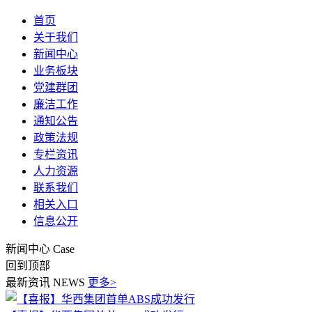
首页
关于我们
新闻中心
业务板块
党建群团
廉洁工作
通知公告
政策法规
专栏资讯
人力资源
联系我们
相关入口
信息公开
新闻中心
Case
回到顶部
最新资讯
NEWS
更多>