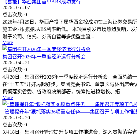
【喜报】华西集团首单ABS成功发行
2026
-
05
-
07
点击次数:
0
2026年4月29日，华西产投下属华西金控成功在上海证券交易
施工企业同期限ABS利率新低。 本项目引发市场热烈反响，
财子公司、信托、券商自营等多类型主流...
More
集团召开2026年一季度经济运行分析会
2026
-
04
-
21
点击次数:
0
4月20日，集团召开2026年一季度经济运行分析会，全面
在“十五五”开好局起好步。集团党委书记、董事长马林出席会
贯彻落实省委、省政府决策部署，统筹推进稳增长、拓...
More
“管理提升年”狠抓落实36项重点任务——集团召开专项工作推
2026
-
03
-
20
点击次数:
0
3月18日，集团召开管理提升专项工作推进会，深入贯彻落实