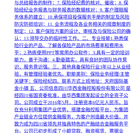
与总结报告的制作；7. 保险经纪费的核对、催收；8. 保
险经纪业务报表与财务报表的数据核对；9. 客户理赔服
务体系的建立；10.承保项目投保服务手册的制定及风险
防灾防损培训；11. 业务流程及各业务相关的规章制度的
制定；12. 客户保险方案的设计、审核及与保险公司的确
认；13.领导交办的临时性工作。二、专业技能1.熟悉保
险行业的产品，了解各保险产品的市场费率和费用水
平；2.熟练使用PPT等常用办公软件；3.具有一定的培训
能力，善于沟通；4.勤奋踏实，具有良好的团队协作意
识，服务意识强。三、其他具备保险行业3年以上从业经
验，有管理经验者优先。职能类别：保险业务经理/主管
关键字：保险经纪四、联系方式上班地址：天府国际基
金小镇 五、公司信息四川华西金融控股股份有限公司 是
经四川省国资委批准，由华西集团发起设立的全资子公
司。公司成立于2016年5月，注册资本6亿元人民币。旨
在充分利用集团产业优势，搭建金融控股平台，为集团
产业链全方位提供金融服务，为客户创造最大价值，并
致力成为四川省领先并独具特色的产融结合金融服务平
台。公司已初步形成了小额贷款、融资租赁、票据业