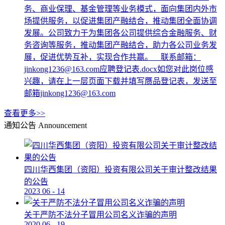
务、商业保理、基金管理等业务模式，面向集团内外市
场提供服务，以促进集团产融结合，推动集团全面协调
发展。公司致力于为集团各公司提供综合金融服务、财
务咨询等服务，推动集团产融结合，助力各公司业务发
展，促进优势互补，实现合作共赢。 联系邮箱：
jinkong1236@163.com应聘登记表.docx如您对此岗位感
兴趣，请在上一层页面下载并填写赝品登记表，发送至
邮箱jinkong1236@163.com
查看更多>>
通知公告
Announcement
四川华西集团（资阳）投资有限公司关于审计整改结果
的公告
2023
06
-
14
关于严防不法分子冒用公司名义诈骗的声明
2020
06
-
19