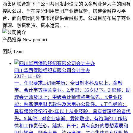
西集团联合旗下子公司共同发起设立的以金融业务为主的国有
控股公司，旨在充分利用集团产业链优势，搭建金融控股平
台，面向集团内外部市场提供金融服务。公司目前布局了商业
保理、融资租赁、资本运营、...
产品推荐
New product
团队
Team
四川华西保险经纪有限公司会计主办
2017
-
11
-
09
一、任职要求1.初始学历：全日制本科及以上，金融
学、会计学等相关专业。2.年龄：35岁以下。3.职称：助
理会计师及以上；中级会计师资格者优先。4.专业技
能：熟练使用财务软件及常用办公软件。5.工作经验：
具有保险经纪行业3年以上从业经验，具有管理经验者优
先。6.其他：对企业忠诚、爱岗敬业，有饱满的工作热
情和工作责任心，踏实、肯干；具有良好的思想素质和
职业操守，顾全大局，清正廉洁；关心集体具有团队协