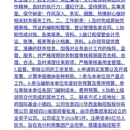
作精神、良好的执行力；遵纪守法、坚持原则、实事求
是、保守秘密；作风深入、务实、细致、热情耐心做好
相关财务服务工作。二、工作职责：1.及时完成原始凭
据审核、凭证的编制和整理，登记管理各类合同。2.协
助完成对账、各类报表、资料。3.装订和保管会计凭
证、账簿、报表等会计档案、资料。4.向领导提供真
实、准确的财务信息，加强对业务会计工作的指导、监
督、服务；并严格按照财务制度审核报销是否合规、合
理、合法。及时清理往来款项，严格审核备用金管理。
5.监督、审核公司的工资发放。6.申请购买发票以及开具
发票、计算申报缴纳各种税款。7.参与本单位资产盘点
工作。8.参与编制本单位年度财务预算及费用预算，参
与审核本单位各部门编制成本、费用预算。9.协助上级
领导交代完成的其他工作。三、联系方式上班地址：天
府国际基金小镇四、公司信息四川华西金融控股股份有
限公司 是经四川省国资委批准，由华西集团发起设立的
全资子公司。公司成立于2016年5月，注册资本6亿元人
民币。旨在充分利用集团产业优势，搭建金融控股平