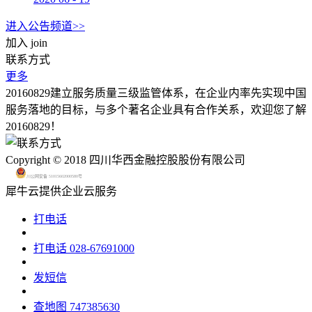
进入公告频道>>
加入
join
联系方式
更多
20160829建立服务质量三级监管体系，在企业内率先实现中国
服务落地的目标，与多个著名企业具有合作关系，欢迎您了解
20160829！
Copyright © 2018 四川华西金融控股股份有限公司
川公网安备 51015602000580号
犀牛云提供企业云服务
打电话
打电话
028-67691000
发短信
查地图
747385630