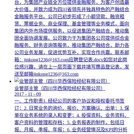
台，为集团产业链全方位提供金融服务，为客户创造最
大价值，并致力成为四川省领先并独具特色的产融结合
金融服务平台。公司已初步形成了小额贷款、融资租
赁、票据业务、商业保理、基金管理等业务模式，面向
集团内外市场提供服务，以促进集团产融结合，推动集
团全面协调发展。公司致力于为集团各公司提供综合金
融服务、财务咨询等服务，推动集团产融结合，助力各
公司业务发展，促进优势互补，实现合作共赢。联系邮
箱：jinkong1236@163.com应聘登记表.docx如您对此岗
位感兴趣，请在上一层页面下载并填写赝品登记表，发
送至邮箱jinkong1236@163.com
业管部主管（四川华西保险经纪有限公司）
2017
-
11
-
09
一、工作职责1. 经纪公司的客户协议和授权委托书签
订；2. 日常业务的询价、报价、方案确认、出单；3. 保
单在业务系统的录入和变更；4. 投保资料、业务资料、
客户资料的管理和存档；5. 业务报表的制作，包括日
报、月报、季报、年报；6. 业务经营情况及KPI的分析