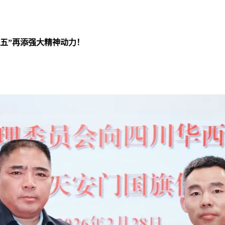
五”再添强大精神动力！