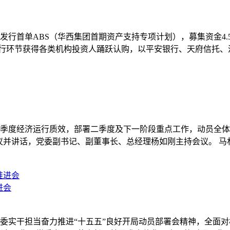
所发行首单ABS（华西集团首期资产支持专项计划），募集资金4.5
发行环节获得各类机构投资人踊跃认购，以平安银行、天府信托
总结一季度经济运行质效，部署二季度及下一阶段重点工作，动员
议并讲话，党委副书记、副董事长、总经理杨如刚主持会议。 
进会
省委实干担当奋力推进“十五五”良好开局动员部署会精神，全面