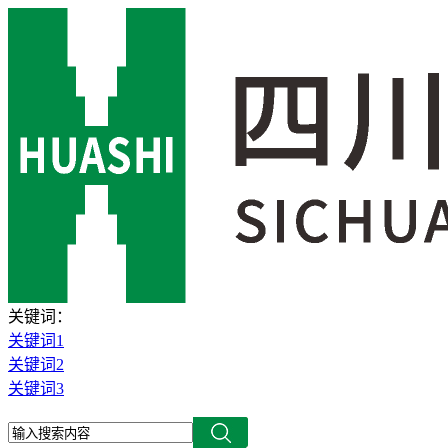
关键词：
关键词1
关键词2
关键词3