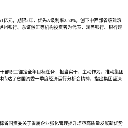
1亿元，期限2年，优先A级利率2.50%，创下中西部省级建筑
、泸州银行、东证融汇等机构投资者为代表，涵盖银行、银行理
全体干部职工锚定全年目标任务，担当实干，主动作为，推动集团
马林传达了省国资委一季度经济运行分析会精神，指出集团坚决
对标省国资委关于省属企业强化管理提升培塑高质量发展新优势