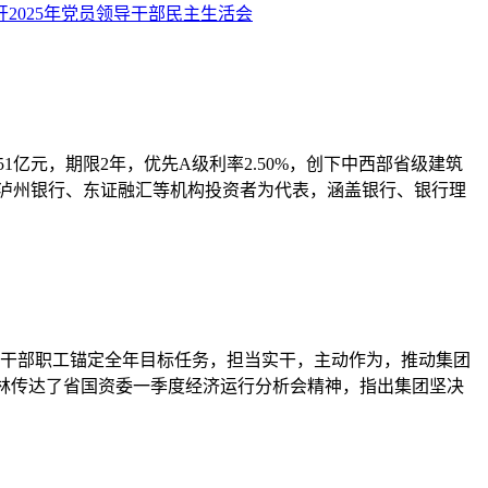
2025年党员领导干部民主生活会
1亿元，期限2年，优先A级利率2.50%，创下中西部省级建筑
、泸州银行、东证融汇等机构投资者为代表，涵盖银行、银行理
全体干部职工锚定全年目标任务，担当实干，主动作为，推动集团
马林传达了省国资委一季度经济运行分析会精神，指出集团坚决