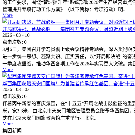
的工作要求，围绕“管理提升年”系统部署2026年生产经营重
管理提升专项行动工作方案》（以下简称：专项行动）明...
More
开局即决战，首战必胜——集团召开专题会议，对照近期上级
2026
-
03
-
10
点击次数:
0
3月6日，集团召开学习贯彻上级会议精神专题会，深入贯彻落
进一步统一思想、凝聚共识、压实责任，以“开局即决战”的奋
一季度攻坚战，推动华西各项工作在2026年实现更大突破。集团.
More
华西集团获赠天安门国旗！为善建者传承红色基因、奋进“十五
2026
-
03
-
03
点击次数:
0
伴着丙午新春的喜庆氛围，在“十五五”开局之战击鼓催征的重要时刻
米，宽3.3米，由北京市天安门地区管理委员会赠予华西集团
式在北京天安门国旗教育馆庄重举行。北京...
More
集团新闻