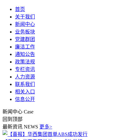
首页
关于我们
新闻中心
业务板块
党建群团
廉洁工作
通知公告
政策法规
专栏资讯
人力资源
联系我们
相关入口
信息公开
新闻中心
Case
回到顶部
最新资讯
NEWS
更多>