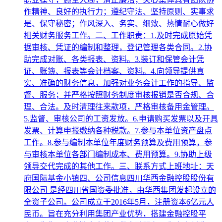
作精神、良好的执行力；遵纪守法、坚持原则、实事求
是、保守秘密；作风深入、务实、细致、热情耐心做好
相关财务服务工作。二、工作职责：1.及时完成原始凭
据审核、凭证的编制和整理，登记管理各类合同。2.协
助完成对账、各类报表、资料。3.装订和保管会计凭
证、账簿、报表等会计档案、资料。4.向领导提供真
实、准确的财务信息，加强对业务会计工作的指导、监
督、服务；并严格按照财务制度审核报销是否合规、合
理、合法。及时清理往来款项，严格审核备用金管理。
5.监督、审核公司的工资发放。6.申请购买发票以及开具
发票、计算申报缴纳各种税款。7.参与本单位资产盘点
工作。8.参与编制本单位年度财务预算及费用预算，参
与审核本单位各部门编制成本、费用预算。9.协助上级
领导交代完成的其他工作。三、联系方式上班地址：天
府国际基金小镇四、公司信息四川华西金融控股股份有
限公司 是经四川省国资委批准，由华西集团发起设立的
全资子公司。公司成立于2016年5月，注册资本6亿元人
民币。旨在充分利用集团产业优势，搭建金融控股平