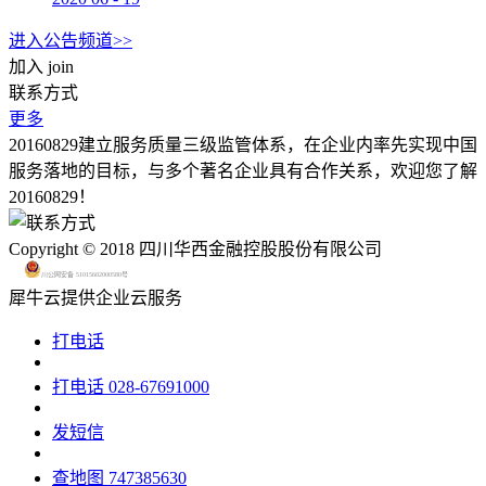
进入公告频道>>
加入
join
联系方式
更多
20160829建立服务质量三级监管体系，在企业内率先实现中国
服务落地的目标，与多个著名企业具有合作关系，欢迎您了解
20160829！
Copyright © 2018 四川华西金融控股股份有限公司
川公网安备 51015602000580号
犀牛云提供企业云服务
打电话
打电话
028-67691000
发短信
查地图
747385630