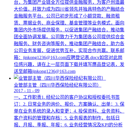
台，为集团产业链全方位提供金融服务，为客户创造最
大价值，并致力成为四川省领先并独具特色的产融结合
金融服务平台。公司已初步形成了小额贷款、融资租
赁、票据业务、商业保理、基金管理等业务模式，面向
集团内外市场提供服务，以促进集团产融结合，推动集
团全面协调发展。公司致力于为集团各公司提供综合金
融服务、财务咨询等服务，推动集团产融结合，助力各
公司业务发展，促进优势互补，实现合作共赢。联系邮
箱：jinkong1236@163.com应聘登记表.docx如您对此岗
位感兴趣，请在上一层页面下载并填写赝品登记表，发
送至邮箱jinkong1236@163.com
业管部主管（四川华西保险经纪有限公司）
2017
-
11
-
09
一、工作职责1. 经纪公司的客户协议和授权委托书签
订；2. 日常业务的询价、报价、方案确认、出单；3. 保
单在业务系统的录入和变更；4. 投保资料、业务资料、
客户资料的管理和存档；5. 业务报表的制作，包括日
报、月报、季报、年报；6. 业务经营情况及KPI的分析