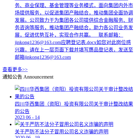
务、商业保理、基金管理等业务模式，面向集团内外市
场提供服务，以促进集团产融结合，推动集团全面协调
发展。公司致力于为集团各公司提供综合金融服务、财
务咨询等服务，推动集团产融结合，助力各公司业务发
展，促进优势互补，实现合作共赢。 联系邮箱：
jinkong1236@163.com应聘登记表.docx如您对此岗位感
兴趣，请在上一层页面下载并填写赝品登记表，发送至
邮箱jinkong1236@163.com
查看更多>>
通知公告
Announcement
四川华西集团（资阳）投资有限公司关于审计整改结果
的公告
2023
06
-
14
关于严防不法分子冒用公司名义诈骗的声明
2020
06
-
19