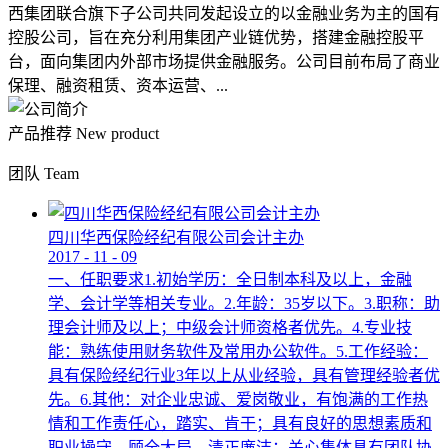
西集团联合旗下子公司共同发起设立的以金融业务为主的国有
控股公司，旨在充分利用集团产业链优势，搭建金融控股平
台，面向集团内外部市场提供金融服务。公司目前布局了商业
保理、融资租赁、资本运营、...
产品推荐
New product
团队
Team
四川华西保险经纪有限公司会计主办
2017
-
11
-
09
一、任职要求1.初始学历：全日制本科及以上，金融
学、会计学等相关专业。2.年龄：35岁以下。3.职称：助
理会计师及以上；中级会计师资格者优先。4.专业技
能：熟练使用财务软件及常用办公软件。5.工作经验：
具有保险经纪行业3年以上从业经验，具有管理经验者优
先。6.其他：对企业忠诚、爱岗敬业，有饱满的工作热
情和工作责任心，踏实、肯干；具有良好的思想素质和
职业操守，顾全大局，清正廉洁；关心集体具有团队协