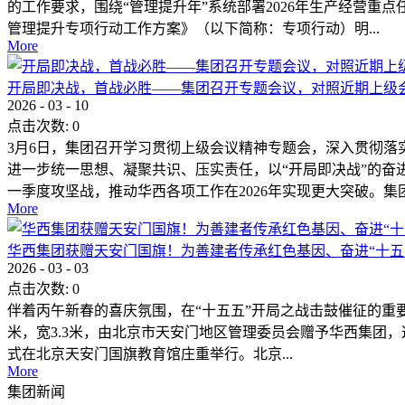
的工作要求，围绕“管理提升年”系统部署2026年生产经营重
管理提升专项行动工作方案》（以下简称：专项行动）明...
More
开局即决战，首战必胜——集团召开专题会议，对照近期上级
2026
-
03
-
10
点击次数:
0
3月6日，集团召开学习贯彻上级会议精神专题会，深入贯彻落
进一步统一思想、凝聚共识、压实责任，以“开局即决战”的奋
一季度攻坚战，推动华西各项工作在2026年实现更大突破。集团.
More
华西集团获赠天安门国旗！为善建者传承红色基因、奋进“十五
2026
-
03
-
03
点击次数:
0
伴着丙午新春的喜庆氛围，在“十五五”开局之战击鼓催征的重要时刻
米，宽3.3米，由北京市天安门地区管理委员会赠予华西集团
式在北京天安门国旗教育馆庄重举行。北京...
More
集团新闻