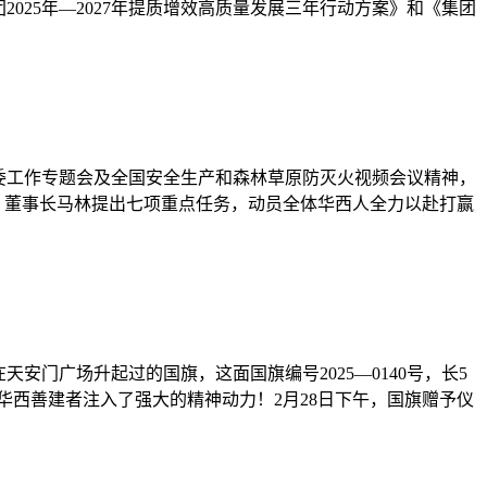
025年—2027年提质增效高质量发展三年行动方案》和《集团
资委工作专题会及全国安全生产和森林草原防灭火视频会议精神，
、董事长马林提出七项重点任务，动员全体华西人全力以赴打赢
天安门广场升起过的国旗，这面国旗编号2025—0140号，长5
华西善建者注入了强大的精神动力！2月28日下午，国旗赠予仪