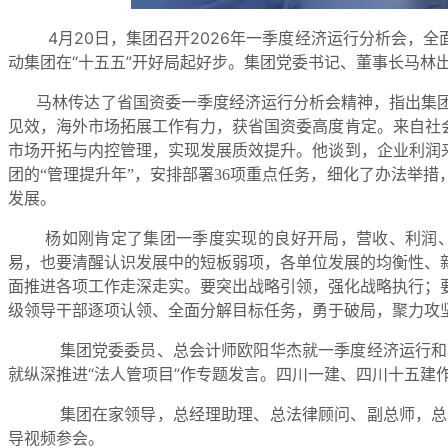
4月20日，集团召开2026年一季度经济运行分析会，全
动集团在“十五五”开好局起好步。集团党委书记、董事长马林
马林传达了省国资委一季度经济运行分析会精神，指出集团
见效，海外市场拓展工作有力，获省国资委高度肯定。来自社
市场开拓与内控管理，实现发展质效提升。他谈到，企业利润
团的“管理提升年”，安排部署36项重点任务，细化了办法举
发展。
杨如刚肯定了集团一季度实现的良好开局，营收、利润、新
易，也要清醒认识发展中的短板弱项，各单位发展的均衡性、
面推进各项工作走深走实。要突出战略引领，强化战略执行；
级领导干部逐项认领、全面分解目标任务，勇于破局，聚力攻
集团党委委员、总会计师欧阳华杰就一季度经济运行和年度
就纵深推进“法人管项目”作专题发言。四川一建、四川十五建
集团在家领导，总经理助理、总法律顾问、副总师，总部及
导视频参会。