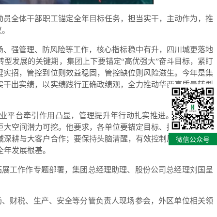
动员全体干部职工锚定全年目标任务，担当实干，主动作为，推
议。
、强管理、防风险等工作，核心指标稳中有升，四川城更落地
型发展的关键期，集团上下要锚定“高优强大”奋斗目标，紧盯
键实招，管控到位则效益稳固，管控缺位则风险滋生。今年是集
以实干出实绩，以实绩践行正确政绩观，全力推动华西高质量转型
业平台牵引作用凸显，管理提升年行动扎实推进。成绩来之不
巨大空间潜力可挖。他要求，各单位要锚定目标、接续发力，全
域深耕与大客户合作；要保持头脑清醒，有效控制风险。希望各
微信公众号
全年发展根基。
展工作作专题部署，集团总经理助理、股份公司总经理刘国呈
、财税、生产、安全等分管负责人现场参会，外区单位相关领