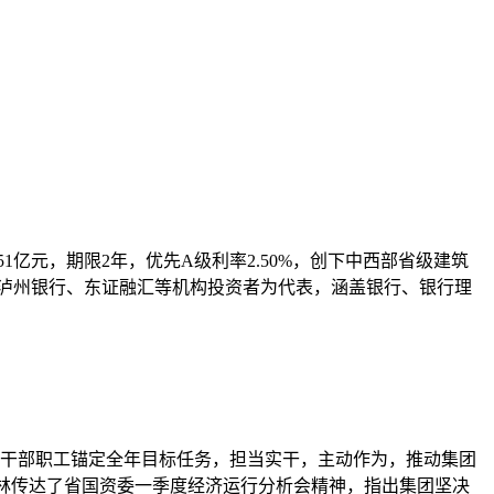
1亿元，期限2年，优先A级利率2.50%，创下中西部省级建筑
、泸州银行、东证融汇等机构投资者为代表，涵盖银行、银行理
全体干部职工锚定全年目标任务，担当实干，主动作为，推动集团
马林传达了省国资委一季度经济运行分析会精神，指出集团坚决