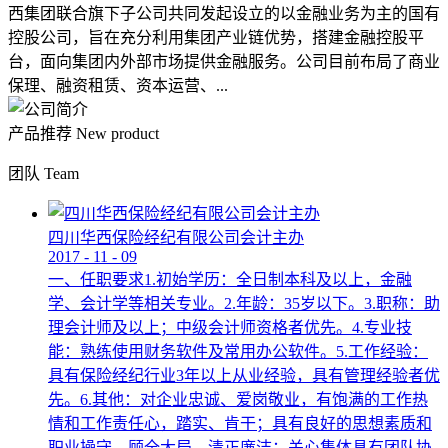
西集团联合旗下子公司共同发起设立的以金融业务为主的国有
控股公司，旨在充分利用集团产业链优势，搭建金融控股平
台，面向集团内外部市场提供金融服务。公司目前布局了商业
保理、融资租赁、资本运营、...
产品推荐
New product
团队
Team
四川华西保险经纪有限公司会计主办
2017
-
11
-
09
一、任职要求1.初始学历：全日制本科及以上，金融
学、会计学等相关专业。2.年龄：35岁以下。3.职称：助
理会计师及以上；中级会计师资格者优先。4.专业技
能：熟练使用财务软件及常用办公软件。5.工作经验：
具有保险经纪行业3年以上从业经验，具有管理经验者优
先。6.其他：对企业忠诚、爱岗敬业，有饱满的工作热
情和工作责任心，踏实、肯干；具有良好的思想素质和
职业操守，顾全大局，清正廉洁；关心集体具有团队协