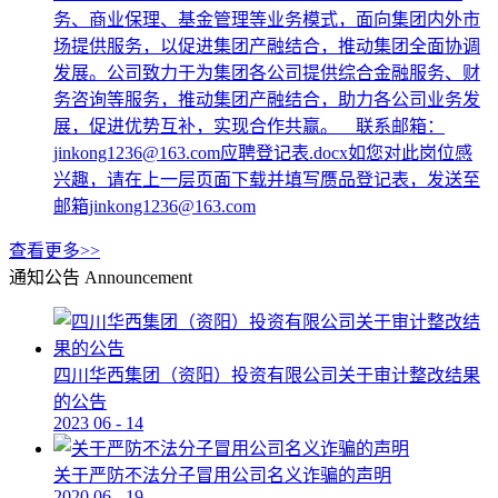
务、商业保理、基金管理等业务模式，面向集团内外市
场提供服务，以促进集团产融结合，推动集团全面协调
发展。公司致力于为集团各公司提供综合金融服务、财
务咨询等服务，推动集团产融结合，助力各公司业务发
展，促进优势互补，实现合作共赢。 联系邮箱：
jinkong1236@163.com应聘登记表.docx如您对此岗位感
兴趣，请在上一层页面下载并填写赝品登记表，发送至
邮箱jinkong1236@163.com
查看更多>>
通知公告
Announcement
四川华西集团（资阳）投资有限公司关于审计整改结果
的公告
2023
06
-
14
关于严防不法分子冒用公司名义诈骗的声明
2020
06
-
19