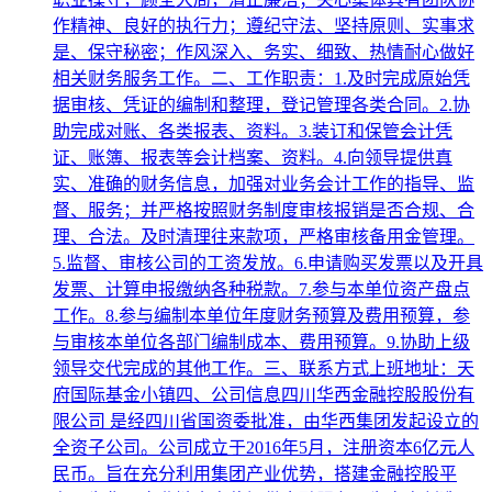
作精神、良好的执行力；遵纪守法、坚持原则、实事求
是、保守秘密；作风深入、务实、细致、热情耐心做好
相关财务服务工作。二、工作职责：1.及时完成原始凭
据审核、凭证的编制和整理，登记管理各类合同。2.协
助完成对账、各类报表、资料。3.装订和保管会计凭
证、账簿、报表等会计档案、资料。4.向领导提供真
实、准确的财务信息，加强对业务会计工作的指导、监
督、服务；并严格按照财务制度审核报销是否合规、合
理、合法。及时清理往来款项，严格审核备用金管理。
5.监督、审核公司的工资发放。6.申请购买发票以及开具
发票、计算申报缴纳各种税款。7.参与本单位资产盘点
工作。8.参与编制本单位年度财务预算及费用预算，参
与审核本单位各部门编制成本、费用预算。9.协助上级
领导交代完成的其他工作。三、联系方式上班地址：天
府国际基金小镇四、公司信息四川华西金融控股股份有
限公司 是经四川省国资委批准，由华西集团发起设立的
全资子公司。公司成立于2016年5月，注册资本6亿元人
民币。旨在充分利用集团产业优势，搭建金融控股平