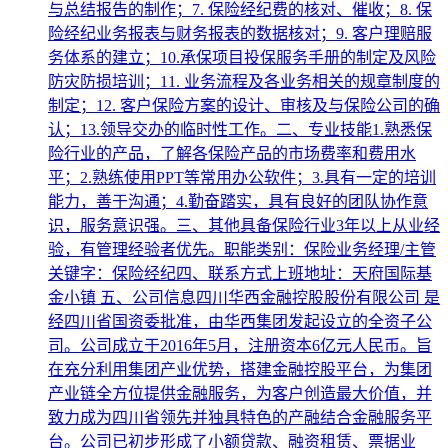
与总结报告的制作；7. 保险经纪费的核对、催收；8. 保
险经纪业务报表与财务报表的数据核对；9. 客户理赔服
务体系的建立；10.承保项目投保服务手册的制定及风险
防灾防损培训；11. 业务流程及各业务相关的规章制度的
制定；12. 客户保险方案的设计、审核及与保险公司的确
认；13.领导交办的临时性工作。二、专业技能1.熟悉保
险行业的产品，了解各保险产品的市场费率和费用水
平；2.熟练使用PPT等常用办公软件；3.具有一定的培训
能力，善于沟通；4.勤奋踏实，具有良好的团队协作意
识，服务意识强。三、其他具备保险行业3年以上从业经
验，有管理经验者优先。职能类别：保险业务经理/主管
关键字：保险经纪四、联系方式上班地址：天府国际基
金小镇 五、公司信息四川华西金融控股股份有限公司 是
经四川省国资委批准，由华西集团发起设立的全资子公
司。公司成立于2016年5月，注册资本6亿元人民币。旨
在充分利用集团产业优势，搭建金融控股平台，为集团
产业链全方位提供金融服务，为客户创造最大价值，并
致力成为四川省领先并独具特色的产融结合金融服务平
台。公司已初步形成了小额贷款、融资租赁、票据业