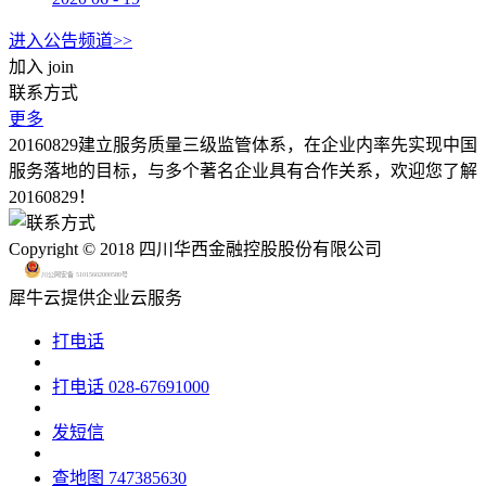
进入公告频道>>
加入
join
联系方式
更多
20160829建立服务质量三级监管体系，在企业内率先实现中国
服务落地的目标，与多个著名企业具有合作关系，欢迎您了解
20160829！
Copyright © 2018 四川华西金融控股股份有限公司
川公网安备 51015602000580号
犀牛云提供企业云服务
打电话
打电话
028-67691000
发短信
查地图
747385630