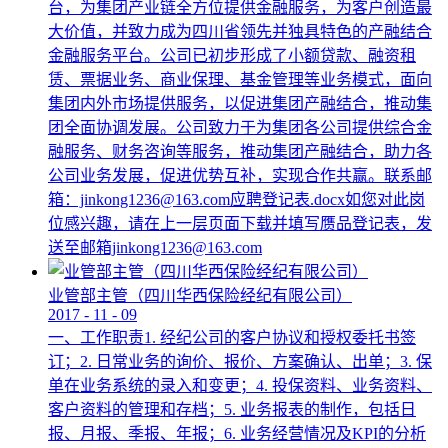
台，为集团产业链全方位提供金融服务，为客户创造最
大价值，并致力成为四川省领先并独具特色的产融结合
金融服务平台。公司已初步形成了小额贷款、融资租
赁、票据业务、商业保理、基金管理等业务模式，面向
集团内外市场提供服务，以促进集团产融结合，推动集
团全面协调发展。公司致力于为集团各公司提供综合金
融服务、财务咨询等服务，推动集团产融结合，助力各
公司业务发展，促进优势互补，实现合作共赢。联系邮
箱：jinkong1236@163.com应聘登记表.docx如您对此岗
位感兴趣，请在上一层页面下载并填写赝品登记表，发
送至邮箱jinkong1236@163.com
业管部主管（四川华西保险经纪有限公司）
2017
-
11
-
09
一、工作职责1. 经纪公司的客户协议和授权委托书签
订；2. 日常业务的询价、报价、方案确认、出单；3. 保
单在业务系统的录入和变更；4. 投保资料、业务资料、
客户资料的管理和存档；5. 业务报表的制作，包括日
报、月报、季报、年报；6. 业务经营情况及KPI的分析