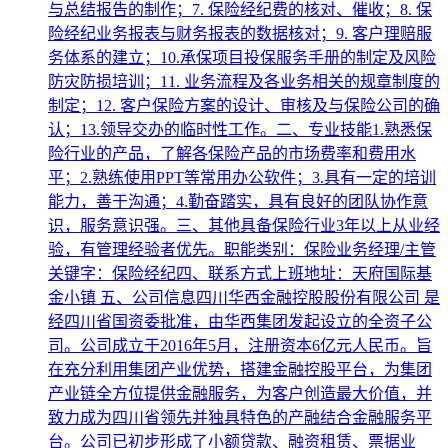
与总结报告的制作；7. 保险经纪费的核对、催收；8. 保
险经纪业务报表与财务报表的数据核对；9. 客户理赔服
务体系的建立；10.承保项目投保服务手册的制定及风险
防灾防损培训；11. 业务流程及各业务相关的规章制度的
制定；12. 客户保险方案的设计、审核及与保险公司的确
认；13.领导交办的临时性工作。二、专业技能1.熟悉保
险行业的产品，了解各保险产品的市场费率和费用水
平；2.熟练使用PPT等常用办公软件；3.具有一定的培训
能力，善于沟通；4.勤奋踏实，具有良好的团队协作意
识，服务意识强。三、其他具备保险行业3年以上从业经
验，有管理经验者优先。职能类别：保险业务经理/主管
关键字：保险经纪四、联系方式上班地址：天府国际基
金小镇 五、公司信息四川华西金融控股股份有限公司 是
经四川省国资委批准，由华西集团发起设立的全资子公
司。公司成立于2016年5月，注册资本6亿元人民币。旨
在充分利用集团产业优势，搭建金融控股平台，为集团
产业链全方位提供金融服务，为客户创造最大价值，并
致力成为四川省领先并独具特色的产融结合金融服务平
台。公司已初步形成了小额贷款、融资租赁、票据业