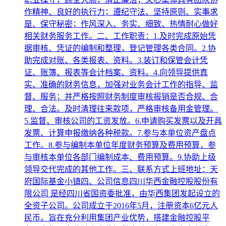
作精神、良好的执行力；遵纪守法、坚持原则、实事求
是、保守秘密；作风深入、务实、细致、热情耐心做好
相关财务服务工作。二、工作职责：1.及时完成原始凭
据审核、凭证的编制和整理，登记管理各类合同。2.协
助完成对账、各类报表、资料。3.装订和保管会计凭
证、账簿、报表等会计档案、资料。4.向领导提供真
实、准确的财务信息，加强对业务会计工作的指导、监
督、服务；并严格按照财务制度审核报销是否合规、合
理、合法。及时清理往来款项，严格审核备用金管理。
5.监督、审核公司的工资发放。6.申请购买发票以及开具
发票、计算申报缴纳各种税款。7.参与本单位资产盘点
工作。8.参与编制本单位年度财务预算及费用预算，参
与审核本单位各部门编制成本、费用预算。9.协助上级
领导交代完成的其他工作。三、联系方式上班地址：天
府国际基金小镇四、公司信息四川华西金融控股股份有
限公司 是经四川省国资委批准，由华西集团发起设立的
全资子公司。公司成立于2016年5月，注册资本6亿元人
民币。旨在充分利用集团产业优势，搭建金融控股平