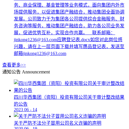
务、商业保理、基金管理等业务模式，面向集团内外市
场提供服务，以促进集团产融结合，推动集团全面协调
发展。公司致力于为集团各公司提供综合金融服务、财
务咨询等服务，推动集团产融结合，助力各公司业务发
展，促进优势互补，实现合作共赢。 联系邮箱：
jinkong1236@163.com应聘登记表.docx如您对此岗位感
兴趣，请在上一层页面下载并填写赝品登记表，发送至
邮箱jinkong1236@163.com
查看更多>>
通知公告
Announcement
四川华西集团（资阳）投资有限公司关于审计整改结果
的公告
2023
06
-
14
关于严防不法分子冒用公司名义诈骗的声明
2020
06
-
19