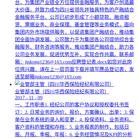
台，为集团产业链全方位提供金融服务，为客户创造最
大价值，并致力成为四川省领先并独具特色的产融结合
金融服务平台。公司已初步形成了小额贷款、融资租
赁、票据业务、商业保理、基金管理等业务模式，面向
集团内外市场提供服务，以促进集团产融结合，推动集
团全面协调发展。公司致力于为集团各公司提供综合金
融服务、财务咨询等服务，推动集团产融结合，助力各
公司业务发展，促进优势互补，实现合作共赢。联系邮
箱：jinkong1236@163.com应聘登记表.docx如您对此岗
位感兴趣，请在上一层页面下载并填写赝品登记表，发
送至邮箱jinkong1236@163.com
业管部主管（四川华西保险经纪有限公司）
2017
-
11
-
09
一、工作职责1. 经纪公司的客户协议和授权委托书签
订；2. 日常业务的询价、报价、方案确认、出单；3. 保
单在业务系统的录入和变更；4. 投保资料、业务资料、
客户资料的管理和存档；5. 业务报表的制作，包括日
报、月报、季报、年报；6. 业务经营情况及KPI的分析