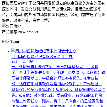
西集团联合旗下子公司共同发起设立的以金融业务为主的国有
控股公司，旨在充分利用集团产业链优势，搭建金融控股平
台，面向集团内外部市场提供金融服务。公司目前布局了商业
保理、融资租赁、资本运营、...
产品推荐
New product
团队
Team
四川华西保险经纪有限公司会计主办
2017
-
11
-
09
一、任职要求1.初始学历：全日制本科及以上，金融
学、会计学等相关专业。2.年龄：35岁以下。3.职称：助
理会计师及以上；中级会计师资格者优先。4.专业技
能：熟练使用财务软件及常用办公软件。5.工作经验：
具有保险经纪行业3年以上从业经验，具有管理经验者优
先。6.其他：对企业忠诚、爱岗敬业，有饱满的工作热
情和工作责任心，踏实、肯干；具有良好的思想素质和
职业操守，顾全大局，清正廉洁；关心集体具有团队协