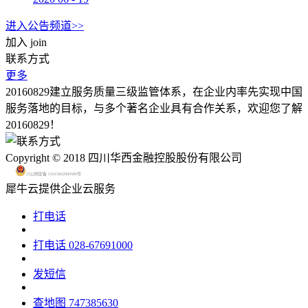
进入公告频道>>
加入
join
联系方式
更多
20160829建立服务质量三级监管体系，在企业内率先实现中国
服务落地的目标，与多个著名企业具有合作关系，欢迎您了解
20160829！
Copyright © 2018 四川华西金融控股股份有限公司
川公网安备 51015602000580号
犀牛云提供企业云服务
打电话
打电话
028-67691000
发短信
查地图
747385630