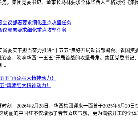
点任务。集团党委书记、董事长马林要求全体华西人严格对照《集团2
会议部署要求细化重点攻坚任务
实省委实干担当奋力推进“十五五”良好开局动员部署会、省国
进姿态，吹响华西“十五五”开局首战的攻坚号角。集团党委书记
..
五”再添强大精神动力！
，2026年2月28日，华西集团迎来一面曾于2025年5月20日在
，这绚丽的中国红不仅增添了春节喜庆气氛，更为满弦开工的全体