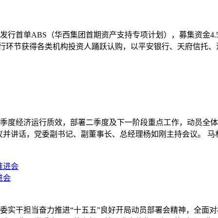
所发行首单ABS（华西集团首期资产支持专项计划），募集资金4.5
发行环节获得各类机构投资人踊跃认购，以平安银行、天府信托
总结一季度经济运行质效，部署二季度及下一阶段重点工作，动员
议并讲话，党委副书记、副董事长、总经理杨如刚主持会议。 
进会
省委实干担当奋力推进“十五五”良好开局动员部署会精神，全面