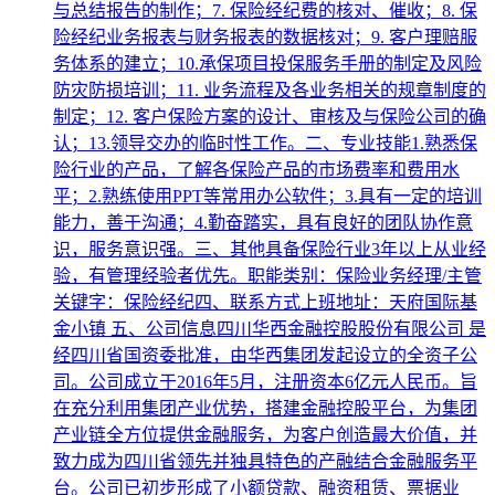
与总结报告的制作；7. 保险经纪费的核对、催收；8. 保
险经纪业务报表与财务报表的数据核对；9. 客户理赔服
务体系的建立；10.承保项目投保服务手册的制定及风险
防灾防损培训；11. 业务流程及各业务相关的规章制度的
制定；12. 客户保险方案的设计、审核及与保险公司的确
认；13.领导交办的临时性工作。二、专业技能1.熟悉保
险行业的产品，了解各保险产品的市场费率和费用水
平；2.熟练使用PPT等常用办公软件；3.具有一定的培训
能力，善于沟通；4.勤奋踏实，具有良好的团队协作意
识，服务意识强。三、其他具备保险行业3年以上从业经
验，有管理经验者优先。职能类别：保险业务经理/主管
关键字：保险经纪四、联系方式上班地址：天府国际基
金小镇 五、公司信息四川华西金融控股股份有限公司 是
经四川省国资委批准，由华西集团发起设立的全资子公
司。公司成立于2016年5月，注册资本6亿元人民币。旨
在充分利用集团产业优势，搭建金融控股平台，为集团
产业链全方位提供金融服务，为客户创造最大价值，并
致力成为四川省领先并独具特色的产融结合金融服务平
台。公司已初步形成了小额贷款、融资租赁、票据业