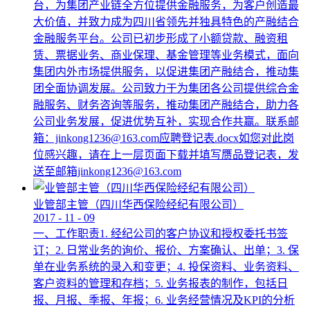
台，为集团产业链全方位提供金融服务，为客户创造最
大价值，并致力成为四川省领先并独具特色的产融结合
金融服务平台。公司已初步形成了小额贷款、融资租
赁、票据业务、商业保理、基金管理等业务模式，面向
集团内外市场提供服务，以促进集团产融结合，推动集
团全面协调发展。公司致力于为集团各公司提供综合金
融服务、财务咨询等服务，推动集团产融结合，助力各
公司业务发展，促进优势互补，实现合作共赢。联系邮
箱：jinkong1236@163.com应聘登记表.docx如您对此岗
位感兴趣，请在上一层页面下载并填写赝品登记表，发
送至邮箱jinkong1236@163.com
业管部主管（四川华西保险经纪有限公司）
2017
-
11
-
09
一、工作职责1. 经纪公司的客户协议和授权委托书签
订；2. 日常业务的询价、报价、方案确认、出单；3. 保
单在业务系统的录入和变更；4. 投保资料、业务资料、
客户资料的管理和存档；5. 业务报表的制作，包括日
报、月报、季报、年报；6. 业务经营情况及KPI的分析