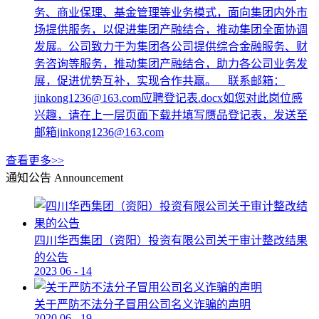
务、商业保理、基金管理等业务模式，面向集团内外市
场提供服务，以促进集团产融结合，推动集团全面协调
发展。公司致力于为集团各公司提供综合金融服务、财
务咨询等服务，推动集团产融结合，助力各公司业务发
展，促进优势互补，实现合作共赢。 联系邮箱：
jinkong1236@163.com应聘登记表.docx如您对此岗位感
兴趣，请在上一层页面下载并填写赝品登记表，发送至
邮箱jinkong1236@163.com
查看更多>>
通知公告
Announcement
四川华西集团（资阳）投资有限公司关于审计整改结果
的公告
2023
06
-
14
关于严防不法分子冒用公司名义诈骗的声明
2020
06
-
19