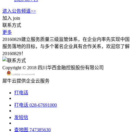
进入公告频道>>
加入
join
联系方式
更多
20160829建立服务质量三级监管体系，在企业内率先实现中国
服务落地的目标，与多个著名企业具有合作关系，欢迎您了解
20160829！
Copyright © 2018 四川华西金融控股股份有限公司
川公网安备 51015602000580号
犀牛云提供企业云服务
打电话
打电话
028-67691000
发短信
查地图
747385630