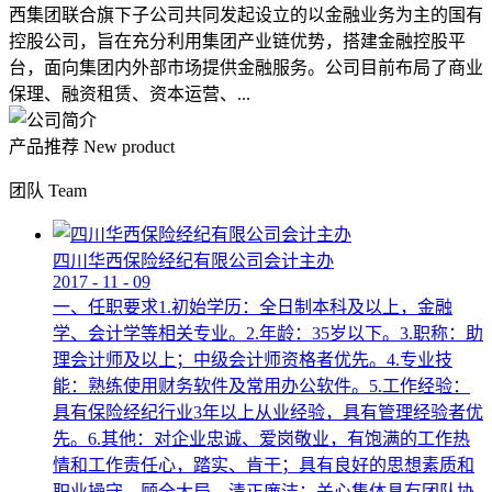
西集团联合旗下子公司共同发起设立的以金融业务为主的国有
控股公司，旨在充分利用集团产业链优势，搭建金融控股平
台，面向集团内外部市场提供金融服务。公司目前布局了商业
保理、融资租赁、资本运营、...
产品推荐
New product
团队
Team
四川华西保险经纪有限公司会计主办
2017
-
11
-
09
一、任职要求1.初始学历：全日制本科及以上，金融
学、会计学等相关专业。2.年龄：35岁以下。3.职称：助
理会计师及以上；中级会计师资格者优先。4.专业技
能：熟练使用财务软件及常用办公软件。5.工作经验：
具有保险经纪行业3年以上从业经验，具有管理经验者优
先。6.其他：对企业忠诚、爱岗敬业，有饱满的工作热
情和工作责任心，踏实、肯干；具有良好的思想素质和
职业操守，顾全大局，清正廉洁；关心集体具有团队协