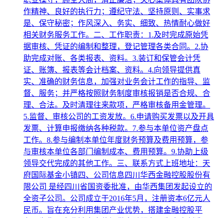
作精神、良好的执行力；遵纪守法、坚持原则、实事求
是、保守秘密；作风深入、务实、细致、热情耐心做好
相关财务服务工作。二、工作职责：1.及时完成原始凭
据审核、凭证的编制和整理，登记管理各类合同。2.协
助完成对账、各类报表、资料。3.装订和保管会计凭
证、账簿、报表等会计档案、资料。4.向领导提供真
实、准确的财务信息，加强对业务会计工作的指导、监
督、服务；并严格按照财务制度审核报销是否合规、合
理、合法。及时清理往来款项，严格审核备用金管理。
5.监督、审核公司的工资发放。6.申请购买发票以及开具
发票、计算申报缴纳各种税款。7.参与本单位资产盘点
工作。8.参与编制本单位年度财务预算及费用预算，参
与审核本单位各部门编制成本、费用预算。9.协助上级
领导交代完成的其他工作。三、联系方式上班地址：天
府国际基金小镇四、公司信息四川华西金融控股股份有
限公司 是经四川省国资委批准，由华西集团发起设立的
全资子公司。公司成立于2016年5月，注册资本6亿元人
民币。旨在充分利用集团产业优势，搭建金融控股平