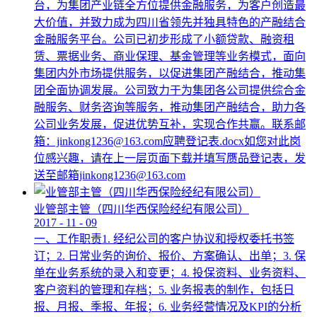
台，为集团产业链全方位提供金融服务，为客户创造最
大价值，并致力成为四川省领先并独具特色的产融结合
金融服务平台。公司已初步形成了小额贷款、融资租
赁、票据业务、商业保理、基金管理等业务模式，面向
集团内外市场提供服务，以促进集团产融结合，推动集
团全面协调发展。公司致力于为集团各公司提供综合金
融服务、财务咨询等服务，推动集团产融结合，助力各
公司业务发展，促进优势互补，实现合作共赢。联系邮
箱：jinkong1236@163.com应聘登记表.docx如您对此岗
位感兴趣，请在上一层页面下载并填写赝品登记表，发
送至邮箱jinkong1236@163.com
业管部主管（四川华西保险经纪有限公司）
2017
-
11
-
09
一、工作职责1. 经纪公司的客户协议和授权委托书签
订；2. 日常业务的询价、报价、方案确认、出单；3. 保
单在业务系统的录入和变更；4. 投保资料、业务资料、
客户资料的管理和存档；5. 业务报表的制作，包括日
报、月报、季报、年报；6. 业务经营情况及KPI的分析