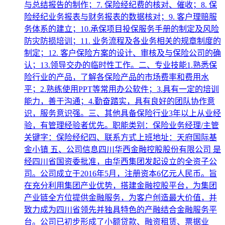
与总结报告的制作；7. 保险经纪费的核对、催收；8. 保
险经纪业务报表与财务报表的数据核对；9. 客户理赔服
务体系的建立；10.承保项目投保服务手册的制定及风险
防灾防损培训；11. 业务流程及各业务相关的规章制度的
制定；12. 客户保险方案的设计、审核及与保险公司的确
认；13.领导交办的临时性工作。二、专业技能1.熟悉保
险行业的产品，了解各保险产品的市场费率和费用水
平；2.熟练使用PPT等常用办公软件；3.具有一定的培训
能力，善于沟通；4.勤奋踏实，具有良好的团队协作意
识，服务意识强。三、其他具备保险行业3年以上从业经
验，有管理经验者优先。职能类别：保险业务经理/主管
关键字：保险经纪四、联系方式上班地址：天府国际基
金小镇 五、公司信息四川华西金融控股股份有限公司 是
经四川省国资委批准，由华西集团发起设立的全资子公
司。公司成立于2016年5月，注册资本6亿元人民币。旨
在充分利用集团产业优势，搭建金融控股平台，为集团
产业链全方位提供金融服务，为客户创造最大价值，并
致力成为四川省领先并独具特色的产融结合金融服务平
台。公司已初步形成了小额贷款、融资租赁、票据业