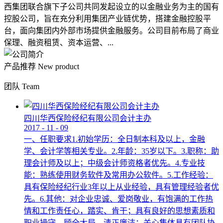
西集团联合旗下子公司共同发起设立的以金融业务为主的国有
控股公司，旨在充分利用集团产业链优势，搭建金融控股平
台，面向集团内外部市场提供金融服务。公司目前布局了商业
保理、融资租赁、资本运营、...
产品推荐
New product
团队
Team
四川华西保险经纪有限公司会计主办
2017
-
11
-
09
一、任职要求1.初始学历：全日制本科及以上，金融
学、会计学等相关专业。2.年龄：35岁以下。3.职称：助
理会计师及以上；中级会计师资格者优先。4.专业技
能：熟练使用财务软件及常用办公软件。5.工作经验：
具有保险经纪行业3年以上从业经验，具有管理经验者优
先。6.其他：对企业忠诚、爱岗敬业，有饱满的工作热
情和工作责任心，踏实、肯干；具有良好的思想素质和
职业操守，顾全大局，清正廉洁；关心集体具有团队协