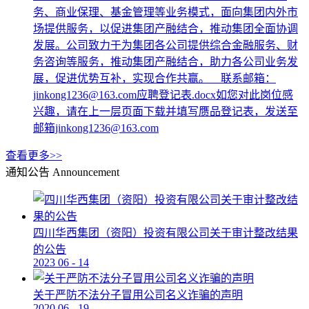
务、商业保理、基金管理等业务模式，面向集团内外市
场提供服务，以促进集团产融结合，推动集团全面协调
发展。公司致力于为集团各公司提供综合金融服务、财
务咨询等服务，推动集团产融结合，助力各公司业务发
展，促进优势互补，实现合作共赢。 联系邮箱：
jinkong1236@163.com应聘登记表.docx如您对此岗位感
兴趣，请在上一层页面下载并填写赝品登记表，发送至
邮箱jinkong1236@163.com
查看更多>>
通知公告
Announcement
四川华西集团（资阳）投资有限公司关于审计整改结果
的公告
2023
06
-
14
关于严防不法分子冒用公司名义诈骗的声明
2020
06
-
19