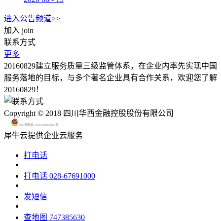
进入公告频道>>
加入
join
联系方式
更多
20160829建立服务质量三级监管体系，在企业内率先实现中国
服务落地的目标，与多个著名企业具有合作关系，欢迎您了解
20160829！
Copyright © 2018 四川华西金融控股股份有限公司
川公网安备 51015602000580号
犀牛云提供企业云服务
打电话
打电话
028-67691000
发短信
查地图
747385630