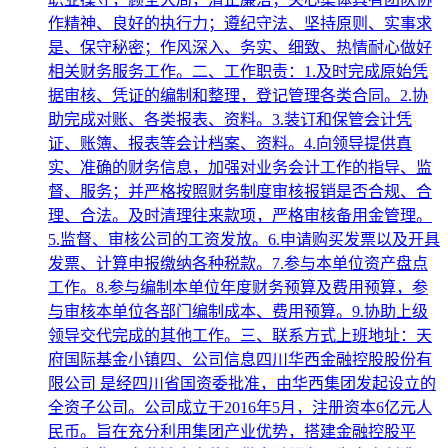
作精神、良好的执行力；遵纪守法、坚持原则、实事求
是、保守秘密；作风深入、务实、细致、热情耐心做好
相关财务服务工作。二、工作职责：1.及时完成原始凭
据审核、凭证的编制和整理，登记管理各类合同。2.协
助完成对账、各类报表、资料。3.装订和保管会计凭
证、账簿、报表等会计档案、资料。4.向领导提供真
实、准确的财务信息，加强对业务会计工作的指导、监
督、服务；并严格按照财务制度审核报销是否合规、合
理、合法。及时清理往来款项，严格审核备用金管理。
5.监督、审核公司的工资发放。6.申请购买发票以及开具
发票、计算申报缴纳各种税款。7.参与本单位资产盘点
工作。8.参与编制本单位年度财务预算及费用预算，参
与审核本单位各部门编制成本、费用预算。9.协助上级
领导交代完成的其他工作。三、联系方式上班地址：天
府国际基金小镇四、公司信息四川华西金融控股股份有
限公司 是经四川省国资委批准，由华西集团发起设立的
全资子公司。公司成立于2016年5月，注册资本6亿元人
民币。旨在充分利用集团产业优势，搭建金融控股平