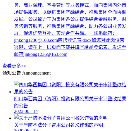
务、商业保理、基金管理等业务模式，面向集团内外市
场提供服务，以促进集团产融结合，推动集团全面协调
发展。公司致力于为集团各公司提供综合金融服务、财
务咨询等服务，推动集团产融结合，助力各公司业务发
展，促进优势互补，实现合作共赢。 联系邮箱：
jinkong1236@163.com应聘登记表.docx如您对此岗位感
兴趣，请在上一层页面下载并填写赝品登记表，发送至
邮箱jinkong1236@163.com
查看更多>>
通知公告
Announcement
四川华西集团（资阳）投资有限公司关于审计整改结果
的公告
2023
06
-
14
关于严防不法分子冒用公司名义诈骗的声明
2020
06
-
19