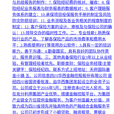
与总结报告的制作；7. 保险经纪费的核对、催收；8. 保
险经纪业务报表与财务报表的数据核对；9. 客户理赔服
务体系的建立；10.承保项目投保服务手册的制定及风险
防灾防损培训；11. 业务流程及各业务相关的规章制度的
制定；12. 客户保险方案的设计、审核及与保险公司的确
认；13.领导交办的临时性工作。二、专业技能1.熟悉保
险行业的产品，了解各保险产品的市场费率和费用水
平；2.熟练使用PPT等常用办公软件；3.具有一定的培训
能力，善于沟通；4.勤奋踏实，具有良好的团队协作意
识，服务意识强。三、其他具备保险行业3年以上从业经
验，有管理经验者优先。职能类别：保险业务经理/主管
关键字：保险经纪四、联系方式上班地址：天府国际基
金小镇 五、公司信息四川华西金融控股股份有限公司 是
经四川省国资委批准，由华西集团发起设立的全资子公
司。公司成立于2016年5月，注册资本6亿元人民币。旨
在充分利用集团产业优势，搭建金融控股平台，为集团
产业链全方位提供金融服务，为客户创造最大价值，并
致力成为四川省领先并独具特色的产融结合金融服务平
台。公司已初步形成了小额贷款、融资租赁、票据业