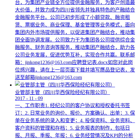
台，为集团产业链全方位提供金融服务，为客户创造最
大价值，并致力成为四川省领先并独具特色的产融结合
金融服务平台。公司已初步形成了小额贷款、融资租
赁、票据业务、商业保理、基金管理等业务模式，面向
集团内外市场提供服务，以促进集团产融结合，推动集
团全面协调发展。公司致力于为集团各公司提供综合金
融服务、财务咨询等服务，推动集团产融结合，助力各
公司业务发展，促进优势互补，实现合作共赢。联系邮
箱：jinkong1236@163.com应聘登记表.docx如您对此岗
位感兴趣，请在上一层页面下载并填写赝品登记表，发
送至邮箱jinkong1236@163.com
业管部主管（四川华西保险经纪有限公司）
2017
-
11
-
09
一、工作职责1. 经纪公司的客户协议和授权委托书签
订；2. 日常业务的询价、报价、方案确认、出单；3. 保
单在业务系统的录入和变更；4. 投保资料、业务资料、
客户资料的管理和存档；5. 业务报表的制作，包括日
报、月报、季报、年报；6. 业务经营情况及KPI的分析