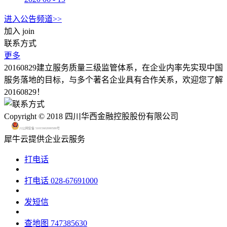
进入公告频道>>
加入
join
联系方式
更多
20160829建立服务质量三级监管体系，在企业内率先实现中国
服务落地的目标，与多个著名企业具有合作关系，欢迎您了解
20160829！
Copyright © 2018 四川华西金融控股股份有限公司
川公网安备 51015602000580号
犀牛云提供企业云服务
打电话
打电话
028-67691000
发短信
查地图
747385630