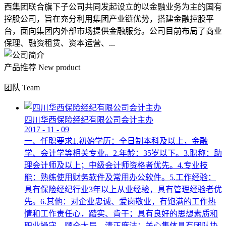
西集团联合旗下子公司共同发起设立的以金融业务为主的国有
控股公司，旨在充分利用集团产业链优势，搭建金融控股平
台，面向集团内外部市场提供金融服务。公司目前布局了商业
保理、融资租赁、资本运营、...
产品推荐
New product
团队
Team
四川华西保险经纪有限公司会计主办
2017
-
11
-
09
一、任职要求1.初始学历：全日制本科及以上，金融
学、会计学等相关专业。2.年龄：35岁以下。3.职称：助
理会计师及以上；中级会计师资格者优先。4.专业技
能：熟练使用财务软件及常用办公软件。5.工作经验：
具有保险经纪行业3年以上从业经验，具有管理经验者优
先。6.其他：对企业忠诚、爱岗敬业，有饱满的工作热
情和工作责任心，踏实、肯干；具有良好的思想素质和
职业操守，顾全大局，清正廉洁；关心集体具有团队协