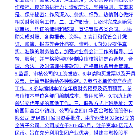
作精神、良好的执行力；遵纪守法、坚持原则、实事求
是、保守秘密；作风深入、务实、细致、热情耐心做好
相关财务服务工作。二、工作职责：1.及时完成原始凭
据审核、凭证的编制和整理，登记管理各类合同。2.协
助完成对账、各类报表、资料。3.装订和保管会计凭
证、账簿、报表等会计档案、资料。4.向领导提供真
实、准确的财务信息，加强对业务会计工作的指导、监
督、服务；并严格按照财务制度审核报销是否合规、合
理、合法。及时清理往来款项，严格审核备用金管理。
5.监督、审核公司的工资发放。6.申请购买发票以及开具
发票、计算申报缴纳各种税款。7.参与本单位资产盘点
工作。8.参与编制本单位年度财务预算及费用预算，参
与审核本单位各部门编制成本、费用预算。9.协助上级
领导交代完成的其他工作。三、联系方式上班地址：天
府国际基金小镇四、公司信息四川华西金融控股股份有
限公司 是经四川省国资委批准，由华西集团发起设立的
全资子公司。公司成立于2016年5月，注册资本6亿元人
民币。旨在充分利用集团产业优势，搭建金融控股平