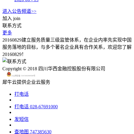
进入公告频道>>
加入
join
联系方式
更多
20160829建立服务质量三级监管体系，在企业内率先实现中国
服务落地的目标，与多个著名企业具有合作关系，欢迎您了解
20160829！
Copyright © 2018 四川华西金融控股股份有限公司
川公网安备 51015602000580号
犀牛云提供企业云服务
打电话
打电话
028-67691000
发短信
查地图
747385630