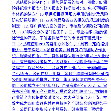
与总结报告的制作；7. 保险经纪费的核对、催收；8. 保
险经纪业务报表与财务报表的数据核对；9. 客户理赔服
务体系的建立；10.承保项目投保服务手册的制定及风险
防灾防损培训；11. 业务流程及各业务相关的规章制度的
制定；12. 客户保险方案的设计、审核及与保险公司的确
认；13.领导交办的临时性工作。二、专业技能1.熟悉保
险行业的产品，了解各保险产品的市场费率和费用水
平；2.熟练使用PPT等常用办公软件；3.具有一定的培训
能力，善于沟通；4.勤奋踏实，具有良好的团队协作意
识，服务意识强。三、其他具备保险行业3年以上从业经
验，有管理经验者优先。职能类别：保险业务经理/主管
关键字：保险经纪四、联系方式上班地址：天府国际基
金小镇 五、公司信息四川华西金融控股股份有限公司 是
经四川省国资委批准，由华西集团发起设立的全资子公
司。公司成立于2016年5月，注册资本6亿元人民币。旨
在充分利用集团产业优势，搭建金融控股平台，为集团
产业链全方位提供金融服务，为客户创造最大价值，并
致力成为四川省领先并独具特色的产融结合金融服务平
台。公司已初步形成了小额贷款、融资租赁、票据业