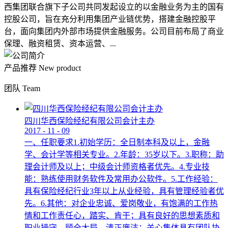
西集团联合旗下子公司共同发起设立的以金融业务为主的国有
控股公司，旨在充分利用集团产业链优势，搭建金融控股平
台，面向集团内外部市场提供金融服务。公司目前布局了商业
保理、融资租赁、资本运营、...
产品推荐
New product
团队
Team
四川华西保险经纪有限公司会计主办
2017
-
11
-
09
一、任职要求1.初始学历：全日制本科及以上，金融
学、会计学等相关专业。2.年龄：35岁以下。3.职称：助
理会计师及以上；中级会计师资格者优先。4.专业技
能：熟练使用财务软件及常用办公软件。5.工作经验：
具有保险经纪行业3年以上从业经验，具有管理经验者优
先。6.其他：对企业忠诚、爱岗敬业，有饱满的工作热
情和工作责任心，踏实、肯干；具有良好的思想素质和
职业操守，顾全大局，清正廉洁；关心集体具有团队协