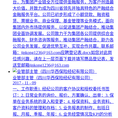
台，为集团产业链全方位提供金融服务，为客户创造最
大价值，并致力成为四川省领先并独具特色的产融结合
金融服务平台。公司已初步形成了小额贷款、融资租
赁、票据业务、商业保理、基金管理等业务模式，面向
集团内外市场提供服务，以促进集团产融结合，推动集
团全面协调发展。公司致力于为集团各公司提供综合金
融服务、财务咨询等服务，推动集团产融结合，助力各
公司业务发展，促进优势互补，实现合作共赢。联系邮
箱：jinkong1236@163.com应聘登记表.docx如您对此岗
位感兴趣，请在上一层页面下载并填写赝品登记表，发
送至邮箱jinkong1236@163.com
业管部主管（四川华西保险经纪有限公司）
2017
-
11
-
09
一、工作职责1. 经纪公司的客户协议和授权委托书签
订；2. 日常业务的询价、报价、方案确认、出单；3. 保
单在业务系统的录入和变更；4. 投保资料、业务资料、
客户资料的管理和存档；5. 业务报表的制作，包括日
报、月报、季报、年报；6. 业务经营情况及KPI的分析