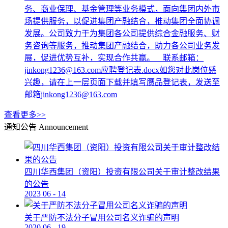
务、商业保理、基金管理等业务模式，面向集团内外市
场提供服务，以促进集团产融结合，推动集团全面协调
发展。公司致力于为集团各公司提供综合金融服务、财
务咨询等服务，推动集团产融结合，助力各公司业务发
展，促进优势互补，实现合作共赢。 联系邮箱：
jinkong1236@163.com应聘登记表.docx如您对此岗位感
兴趣，请在上一层页面下载并填写赝品登记表，发送至
邮箱jinkong1236@163.com
查看更多>>
通知公告
Announcement
四川华西集团（资阳）投资有限公司关于审计整改结果
的公告
2023
06
-
14
关于严防不法分子冒用公司名义诈骗的声明
2020
06
-
19