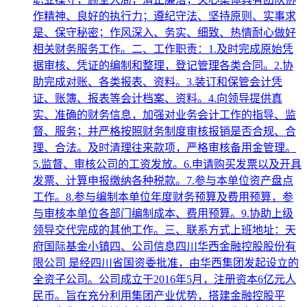
作精神、良好的执行力；遵纪守法、坚持原则、实事求
是、保守秘密；作风深入、务实、细致、热情耐心做好
相关财务服务工作。二、工作职责：1.及时完成原始凭
据审核、凭证的编制和整理，登记管理各类合同。2.协
助完成对账、各类报表、资料。3.装订和保管会计凭
证、账簿、报表等会计档案、资料。4.向领导提供真
实、准确的财务信息，加强对业务会计工作的指导、监
督、服务；并严格按照财务制度审核报销是否合规、合
理、合法。及时清理往来款项，严格审核备用金管理。
5.监督、审核公司的工资发放。6.申请购买发票以及开具
发票、计算申报缴纳各种税款。7.参与本单位资产盘点
工作。8.参与编制本单位年度财务预算及费用预算，参
与审核本单位各部门编制成本、费用预算。9.协助上级
领导交代完成的其他工作。三、联系方式上班地址：天
府国际基金小镇四、公司信息四川华西金融控股股份有
限公司 是经四川省国资委批准，由华西集团发起设立的
全资子公司。公司成立于2016年5月，注册资本6亿元人
民币。旨在充分利用集团产业优势，搭建金融控股平