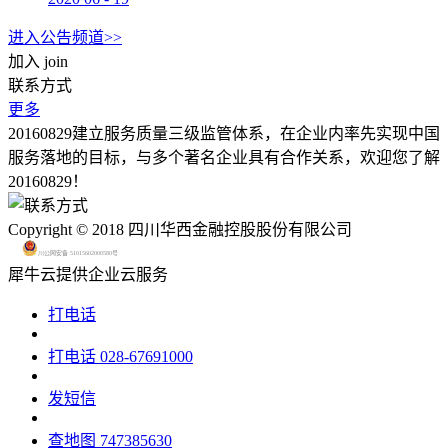
进入公告频道>>
加入
join
联系方式
更多
20160829建立服务质量三级监管体系，在企业内率先实现中国
服务落地的目标，与多个著名企业具有合作关系，欢迎您了解
20160829！
Copyright © 2018 四川华西金融控股股份有限公司
川公网安备 51015602000580号
犀牛云提供企业云服务
打电话
打电话
028-67691000
发短信
查地图
747385630