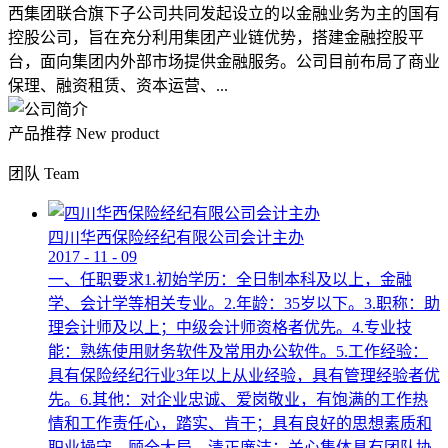
西集团联合旗下子公司共同发起设立的以金融业务为主的国有
控股公司，旨在充分利用集团产业链优势，搭建金融控股平
台，面向集团内外部市场提供金融服务。公司目前布局了商业
保理、融资租赁、资本运营、...
产品推荐
New product
团队
Team
四川华西保险经纪有限公司会计主办
2017
-
11
-
09
一、任职要求1.初始学历：全日制本科及以上，金融
学、会计学等相关专业。2.年龄：35岁以下。3.职称：助
理会计师及以上；中级会计师资格者优先。4.专业技
能：熟练使用财务软件及常用办公软件。5.工作经验：
具有保险经纪行业3年以上从业经验，具有管理经验者优
先。6.其他：对企业忠诚、爱岗敬业，有饱满的工作热
情和工作责任心，踏实、肯干；具有良好的思想素质和
职业操守，顾全大局，清正廉洁；关心集体具有团队协