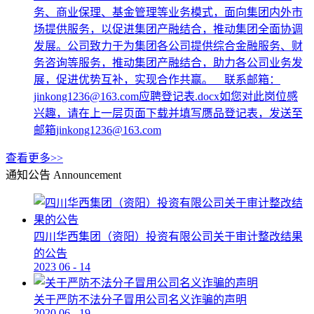
务、商业保理、基金管理等业务模式，面向集团内外市
场提供服务，以促进集团产融结合，推动集团全面协调
发展。公司致力于为集团各公司提供综合金融服务、财
务咨询等服务，推动集团产融结合，助力各公司业务发
展，促进优势互补，实现合作共赢。 联系邮箱：
jinkong1236@163.com应聘登记表.docx如您对此岗位感
兴趣，请在上一层页面下载并填写赝品登记表，发送至
邮箱jinkong1236@163.com
查看更多>>
通知公告
Announcement
四川华西集团（资阳）投资有限公司关于审计整改结果
的公告
2023
06
-
14
关于严防不法分子冒用公司名义诈骗的声明
2020
06
-
19