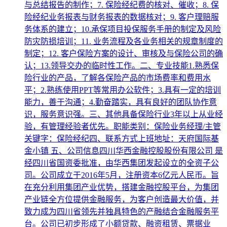
与总结报告的制作；7. 保险经纪费的核对、催收；8. 保
险经纪业务报表与财务报表的数据核对；9. 客户理赔服
务体系的建立；10.承保项目投保服务手册的制定及风险
防灾防损培训；11. 业务流程及各业务相关的规章制度的
制定；12. 客户保险方案的设计、审核及与保险公司的确
认；13.领导交办的临时性工作。二、专业技能1.熟悉保
险行业的产品，了解各保险产品的市场费率和费用水
平；2.熟练使用PPT等常用办公软件；3.具有一定的培训
能力，善于沟通；4.勤奋踏实，具有良好的团队协作意
识，服务意识强。三、其他具备保险行业3年以上从业经
验，有管理经验者优先。职能类别：保险业务经理/主管
关键字：保险经纪四、联系方式上班地址：天府国际基
金小镇 五、公司信息四川华西金融控股股份有限公司 是
经四川省国资委批准，由华西集团发起设立的全资子公
司。公司成立于2016年5月，注册资本6亿元人民币。旨
在充分利用集团产业优势，搭建金融控股平台，为集团
产业链全方位提供金融服务，为客户创造最大价值，并
致力成为四川省领先并独具特色的产融结合金融服务平
台。公司已初步形成了小额贷款、融资租赁、票据业