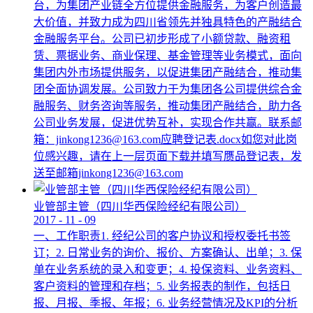
台，为集团产业链全方位提供金融服务，为客户创造最
大价值，并致力成为四川省领先并独具特色的产融结合
金融服务平台。公司已初步形成了小额贷款、融资租
赁、票据业务、商业保理、基金管理等业务模式，面向
集团内外市场提供服务，以促进集团产融结合，推动集
团全面协调发展。公司致力于为集团各公司提供综合金
融服务、财务咨询等服务，推动集团产融结合，助力各
公司业务发展，促进优势互补，实现合作共赢。联系邮
箱：jinkong1236@163.com应聘登记表.docx如您对此岗
位感兴趣，请在上一层页面下载并填写赝品登记表，发
送至邮箱jinkong1236@163.com
业管部主管（四川华西保险经纪有限公司）
2017
-
11
-
09
一、工作职责1. 经纪公司的客户协议和授权委托书签
订；2. 日常业务的询价、报价、方案确认、出单；3. 保
单在业务系统的录入和变更；4. 投保资料、业务资料、
客户资料的管理和存档；5. 业务报表的制作，包括日
报、月报、季报、年报；6. 业务经营情况及KPI的分析