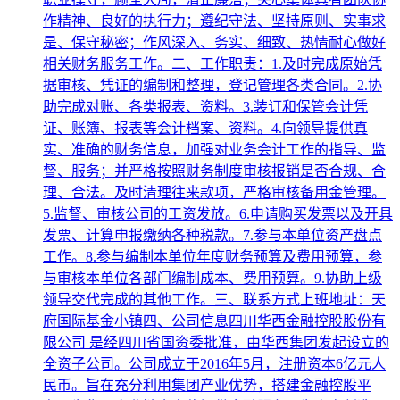
作精神、良好的执行力；遵纪守法、坚持原则、实事求
是、保守秘密；作风深入、务实、细致、热情耐心做好
相关财务服务工作。二、工作职责：1.及时完成原始凭
据审核、凭证的编制和整理，登记管理各类合同。2.协
助完成对账、各类报表、资料。3.装订和保管会计凭
证、账簿、报表等会计档案、资料。4.向领导提供真
实、准确的财务信息，加强对业务会计工作的指导、监
督、服务；并严格按照财务制度审核报销是否合规、合
理、合法。及时清理往来款项，严格审核备用金管理。
5.监督、审核公司的工资发放。6.申请购买发票以及开具
发票、计算申报缴纳各种税款。7.参与本单位资产盘点
工作。8.参与编制本单位年度财务预算及费用预算，参
与审核本单位各部门编制成本、费用预算。9.协助上级
领导交代完成的其他工作。三、联系方式上班地址：天
府国际基金小镇四、公司信息四川华西金融控股股份有
限公司 是经四川省国资委批准，由华西集团发起设立的
全资子公司。公司成立于2016年5月，注册资本6亿元人
民币。旨在充分利用集团产业优势，搭建金融控股平