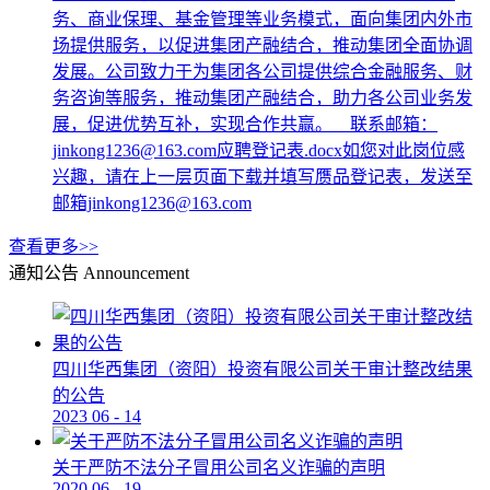
务、商业保理、基金管理等业务模式，面向集团内外市
场提供服务，以促进集团产融结合，推动集团全面协调
发展。公司致力于为集团各公司提供综合金融服务、财
务咨询等服务，推动集团产融结合，助力各公司业务发
展，促进优势互补，实现合作共赢。 联系邮箱：
jinkong1236@163.com应聘登记表.docx如您对此岗位感
兴趣，请在上一层页面下载并填写赝品登记表，发送至
邮箱jinkong1236@163.com
查看更多>>
通知公告
Announcement
四川华西集团（资阳）投资有限公司关于审计整改结果
的公告
2023
06
-
14
关于严防不法分子冒用公司名义诈骗的声明
2020
06
-
19