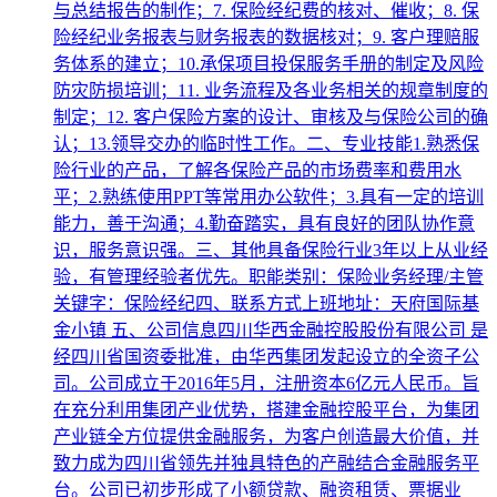
与总结报告的制作；7. 保险经纪费的核对、催收；8. 保
险经纪业务报表与财务报表的数据核对；9. 客户理赔服
务体系的建立；10.承保项目投保服务手册的制定及风险
防灾防损培训；11. 业务流程及各业务相关的规章制度的
制定；12. 客户保险方案的设计、审核及与保险公司的确
认；13.领导交办的临时性工作。二、专业技能1.熟悉保
险行业的产品，了解各保险产品的市场费率和费用水
平；2.熟练使用PPT等常用办公软件；3.具有一定的培训
能力，善于沟通；4.勤奋踏实，具有良好的团队协作意
识，服务意识强。三、其他具备保险行业3年以上从业经
验，有管理经验者优先。职能类别：保险业务经理/主管
关键字：保险经纪四、联系方式上班地址：天府国际基
金小镇 五、公司信息四川华西金融控股股份有限公司 是
经四川省国资委批准，由华西集团发起设立的全资子公
司。公司成立于2016年5月，注册资本6亿元人民币。旨
在充分利用集团产业优势，搭建金融控股平台，为集团
产业链全方位提供金融服务，为客户创造最大价值，并
致力成为四川省领先并独具特色的产融结合金融服务平
台。公司已初步形成了小额贷款、融资租赁、票据业