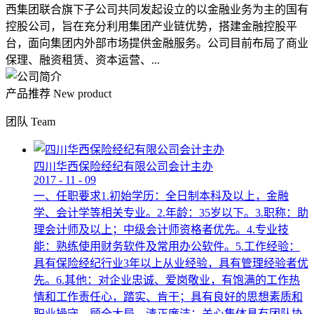
西集团联合旗下子公司共同发起设立的以金融业务为主的国有
控股公司，旨在充分利用集团产业链优势，搭建金融控股平
台，面向集团内外部市场提供金融服务。公司目前布局了商业
保理、融资租赁、资本运营、...
产品推荐
New product
团队
Team
四川华西保险经纪有限公司会计主办
2017
-
11
-
09
一、任职要求1.初始学历：全日制本科及以上，金融
学、会计学等相关专业。2.年龄：35岁以下。3.职称：助
理会计师及以上；中级会计师资格者优先。4.专业技
能：熟练使用财务软件及常用办公软件。5.工作经验：
具有保险经纪行业3年以上从业经验，具有管理经验者优
先。6.其他：对企业忠诚、爱岗敬业，有饱满的工作热
情和工作责任心，踏实、肯干；具有良好的思想素质和
职业操守，顾全大局，清正廉洁；关心集体具有团队协