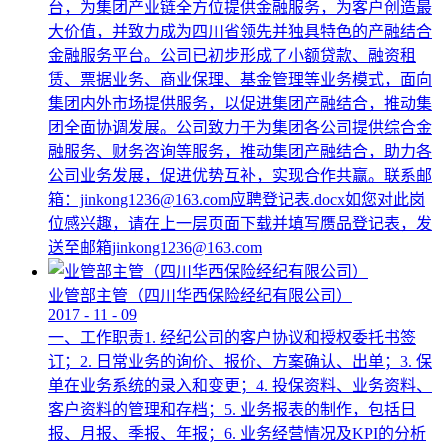
台，为集团产业链全方位提供金融服务，为客户创造最
大价值，并致力成为四川省领先并独具特色的产融结合
金融服务平台。公司已初步形成了小额贷款、融资租
赁、票据业务、商业保理、基金管理等业务模式，面向
集团内外市场提供服务，以促进集团产融结合，推动集
团全面协调发展。公司致力于为集团各公司提供综合金
融服务、财务咨询等服务，推动集团产融结合，助力各
公司业务发展，促进优势互补，实现合作共赢。联系邮
箱：jinkong1236@163.com应聘登记表.docx如您对此岗
位感兴趣，请在上一层页面下载并填写赝品登记表，发
送至邮箱jinkong1236@163.com
业管部主管（四川华西保险经纪有限公司）
2017
-
11
-
09
一、工作职责1. 经纪公司的客户协议和授权委托书签
订；2. 日常业务的询价、报价、方案确认、出单；3. 保
单在业务系统的录入和变更；4. 投保资料、业务资料、
客户资料的管理和存档；5. 业务报表的制作，包括日
报、月报、季报、年报；6. 业务经营情况及KPI的分析