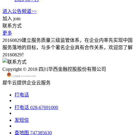
进入公告频道>>
加入
join
联系方式
更多
20160829建立服务质量三级监管体系，在企业内率先实现中国
服务落地的目标，与多个著名企业具有合作关系，欢迎您了解
20160829！
Copyright © 2018 四川华西金融控股股份有限公司
川公网安备 51015602000580号
犀牛云提供企业云服务
打电话
打电话
028-67691000
发短信
查地图
747385630