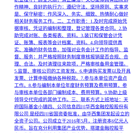
作精神、良好的执行力；遵纪守法、坚持原则、实事求
是、保守秘密；作风深入、务实、细致、热情耐心做好
相关财务服务工作。二、工作职责：1.及时完成原始凭
据审核、凭证的编制和整理，登记管理各类合同。2.协
助完成对账、各类报表、资料。3.装订和保管会计凭
证、账簿、报表等会计档案、资料。4.向领导提供真
实、准确的财务信息，加强对业务会计工作的指导、监
督、服务；并严格按照财务制度审核报销是否合规、合
理、合法。及时清理往来款项，严格审核备用金管理。
5.监督、审核公司的工资发放。6.申请购买发票以及开具
发票、计算申报缴纳各种税款。7.参与本单位资产盘点
工作。8.参与编制本单位年度财务预算及费用预算，参
与审核本单位各部门编制成本、费用预算。9.协助上级
领导交代完成的其他工作。三、联系方式上班地址：天
府国际基金小镇四、公司信息四川华西金融控股股份有
限公司 是经四川省国资委批准，由华西集团发起设立的
全资子公司。公司成立于2016年5月，注册资本6亿元人
民币。旨在充分利用集团产业优势，搭建金融控股平