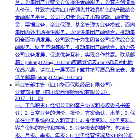
台，为集团产业链全方位提供金融服务，为客户创造最
大价值，并致力成为四川省领先并独具特色的产融结合
金融服务平台。公司已初步形成了小额贷款、融资租
赁、票据业务、商业保理、基金管理等业务模式，面向
集团内外市场提供服务，以促进集团产融结合，推动集
团全面协调发展。公司致力于为集团各公司提供综合金
融服务、财务咨询等服务，推动集团产融结合，助力各
公司业务发展，促进优势互补，实现合作共赢。联系邮
箱：jinkong1236@163.com应聘登记表.docx如您对此岗
位感兴趣，请在上一层页面下载并填写赝品登记表，发
送至邮箱jinkong1236@163.com
业管部主管（四川华西保险经纪有限公司）
2017
-
11
-
09
一、工作职责1. 经纪公司的客户协议和授权委托书签
订；2. 日常业务的询价、报价、方案确认、出单；3. 保
单在业务系统的录入和变更；4. 投保资料、业务资料、
客户资料的管理和存档；5. 业务报表的制作，包括日
报、月报、季报、年报；6. 业务经营情况及KPI的分析