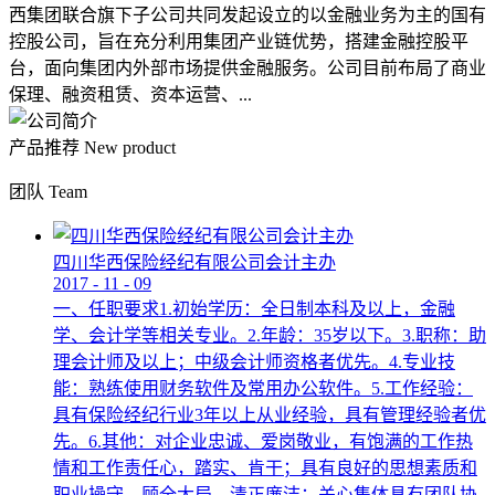
西集团联合旗下子公司共同发起设立的以金融业务为主的国有
控股公司，旨在充分利用集团产业链优势，搭建金融控股平
台，面向集团内外部市场提供金融服务。公司目前布局了商业
保理、融资租赁、资本运营、...
产品推荐
New product
团队
Team
四川华西保险经纪有限公司会计主办
2017
-
11
-
09
一、任职要求1.初始学历：全日制本科及以上，金融
学、会计学等相关专业。2.年龄：35岁以下。3.职称：助
理会计师及以上；中级会计师资格者优先。4.专业技
能：熟练使用财务软件及常用办公软件。5.工作经验：
具有保险经纪行业3年以上从业经验，具有管理经验者优
先。6.其他：对企业忠诚、爱岗敬业，有饱满的工作热
情和工作责任心，踏实、肯干；具有良好的思想素质和
职业操守，顾全大局，清正廉洁；关心集体具有团队协