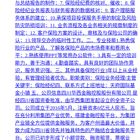
与总结报告的制作；7. 保险经纪费的核对、催收；8. 保
险经纪业务报表与财务报表的数据核对；9. 客户理赔服
务体系的建立；10.承保项目投保服务手册的制定及风险
防灾防损培训；11. 业务流程及各业务相关的规章制度的
制定；12. 客户保险方案的设计、审核及与保险公司的确
认；13.领导交办的临时性工作。二、专业技能1.熟悉保
险行业的产品，了解各保险产品的市场费率和费用水
平；2.熟练使用PPT等常用办公软件；3.具有一定的培训
能力，善于沟通；4.勤奋踏实，具有良好的团队协作意
识，服务意识强。三、其他具备保险行业3年以上从业经
验，有管理经验者优先。职能类别：保险业务经理/主管
关键字：保险经纪四、联系方式上班地址：天府国际基
金小镇 五、公司信息四川华西金融控股股份有限公司 是
经四川省国资委批准，由华西集团发起设立的全资子公
司。公司成立于2016年5月，注册资本6亿元人民币。旨
在充分利用集团产业优势，搭建金融控股平台，为集团
产业链全方位提供金融服务，为客户创造最大价值，并
致力成为四川省领先并独具特色的产融结合金融服务平
台。公司已初步形成了小额贷款、融资租赁、票据业