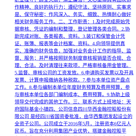
作精神、良好的执行力；遵纪守法、坚持原则、实事求
是、保守秘密；作风深入、务实、细致、热情耐心做好
相关财务服务工作。二、工作职责：1.及时完成原始凭
据审核、凭证的编制和整理，登记管理各类合同。2.协
助完成对账、各类报表、资料。3.装订和保管会计凭
证、账簿、报表等会计档案、资料。4.向领导提供真
实、准确的财务信息，加强对业务会计工作的指导、监
督、服务；并严格按照财务制度审核报销是否合规、合
理、合法。及时清理往来款项，严格审核备用金管理。
5.监督、审核公司的工资发放。6.申请购买发票以及开具
发票、计算申报缴纳各种税款。7.参与本单位资产盘点
工作。8.参与编制本单位年度财务预算及费用预算，参
与审核本单位各部门编制成本、费用预算。9.协助上级
领导交代完成的其他工作。三、联系方式上班地址：天
府国际基金小镇四、公司信息四川华西金融控股股份有
限公司 是经四川省国资委批准，由华西集团发起设立的
全资子公司。公司成立于2016年5月，注册资本6亿元人
民币。旨在充分利用集团产业优势，搭建金融控股平