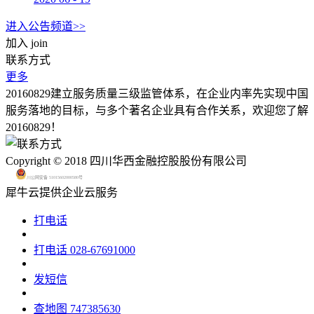
进入公告频道>>
加入
join
联系方式
更多
20160829建立服务质量三级监管体系，在企业内率先实现中国
服务落地的目标，与多个著名企业具有合作关系，欢迎您了解
20160829！
Copyright © 2018 四川华西金融控股股份有限公司
川公网安备 51015602000580号
犀牛云提供企业云服务
打电话
打电话
028-67691000
发短信
查地图
747385630