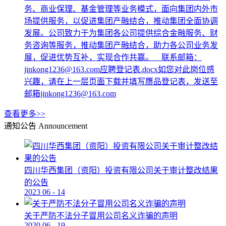
务、商业保理、基金管理等业务模式，面向集团内外市
场提供服务，以促进集团产融结合，推动集团全面协调
发展。公司致力于为集团各公司提供综合金融服务、财
务咨询等服务，推动集团产融结合，助力各公司业务发
展，促进优势互补，实现合作共赢。 联系邮箱：
jinkong1236@163.com应聘登记表.docx如您对此岗位感
兴趣，请在上一层页面下载并填写赝品登记表，发送至
邮箱jinkong1236@163.com
查看更多>>
通知公告
Announcement
四川华西集团（资阳）投资有限公司关于审计整改结果
的公告
2023
06
-
14
关于严防不法分子冒用公司名义诈骗的声明
2020
06
-
19