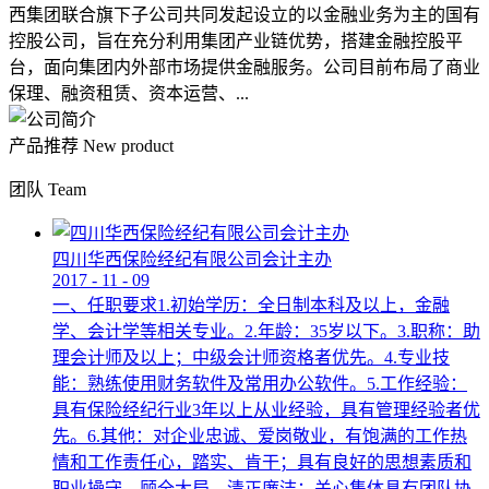
西集团联合旗下子公司共同发起设立的以金融业务为主的国有
控股公司，旨在充分利用集团产业链优势，搭建金融控股平
台，面向集团内外部市场提供金融服务。公司目前布局了商业
保理、融资租赁、资本运营、...
产品推荐
New product
团队
Team
四川华西保险经纪有限公司会计主办
2017
-
11
-
09
一、任职要求1.初始学历：全日制本科及以上，金融
学、会计学等相关专业。2.年龄：35岁以下。3.职称：助
理会计师及以上；中级会计师资格者优先。4.专业技
能：熟练使用财务软件及常用办公软件。5.工作经验：
具有保险经纪行业3年以上从业经验，具有管理经验者优
先。6.其他：对企业忠诚、爱岗敬业，有饱满的工作热
情和工作责任心，踏实、肯干；具有良好的思想素质和
职业操守，顾全大局，清正廉洁；关心集体具有团队协