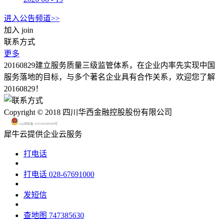
进入公告频道>>
加入
join
联系方式
更多
20160829建立服务质量三级监管体系，在企业内率先实现中国
服务落地的目标，与多个著名企业具有合作关系，欢迎您了解
20160829！
Copyright © 2018 四川华西金融控股股份有限公司
川公网安备 51015602000580号
犀牛云提供企业云服务
打电话
打电话
028-67691000
发短信
查地图
747385630