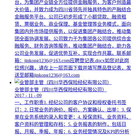
台，为集团产业链全方位提供金融服务，为客户创造最
大价值，并致力成为四川省领先并独具特色的产融结合
金融服务平台。公司已初步形成了小额贷款、融资租
赁、票据业务、商业保理、基金管理等业务模式，面向
集团内外市场提供服务，以促进集团产融结合，推动集
团全面协调发展。公司致力于为集团各公司提供综合金
融服务、财务咨询等服务，推动集团产融结合，助力各
公司业务发展，促进优势互补，实现合作共赢。联系邮
箱：jinkong1236@163.com应聘登记表.docx如您对此岗
位感兴趣，请在上一层页面下载并填写赝品登记表，发
送至邮箱jinkong1236@163.com
业管部主管（四川华西保险经纪有限公司）
2017
-
11
-
09
一、工作职责1. 经纪公司的客户协议和授权委托书签
订；2. 日常业务的询价、报价、方案确认、出单；3. 保
单在业务系统的录入和变更；4. 投保资料、业务资料、
客户资料的管理和存档；5. 业务报表的制作，包括日
报、月报、季报、年报；6. 业务经营情况及KPI的分析