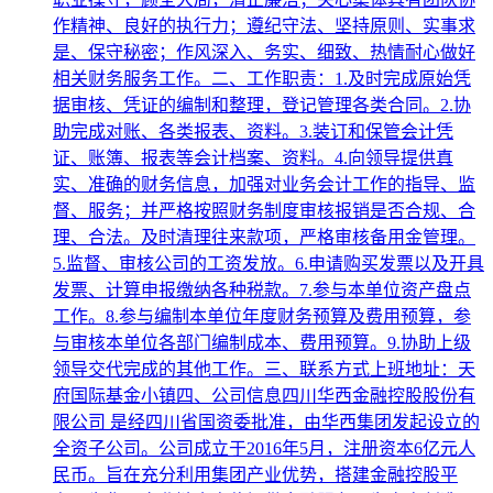
作精神、良好的执行力；遵纪守法、坚持原则、实事求
是、保守秘密；作风深入、务实、细致、热情耐心做好
相关财务服务工作。二、工作职责：1.及时完成原始凭
据审核、凭证的编制和整理，登记管理各类合同。2.协
助完成对账、各类报表、资料。3.装订和保管会计凭
证、账簿、报表等会计档案、资料。4.向领导提供真
实、准确的财务信息，加强对业务会计工作的指导、监
督、服务；并严格按照财务制度审核报销是否合规、合
理、合法。及时清理往来款项，严格审核备用金管理。
5.监督、审核公司的工资发放。6.申请购买发票以及开具
发票、计算申报缴纳各种税款。7.参与本单位资产盘点
工作。8.参与编制本单位年度财务预算及费用预算，参
与审核本单位各部门编制成本、费用预算。9.协助上级
领导交代完成的其他工作。三、联系方式上班地址：天
府国际基金小镇四、公司信息四川华西金融控股股份有
限公司 是经四川省国资委批准，由华西集团发起设立的
全资子公司。公司成立于2016年5月，注册资本6亿元人
民币。旨在充分利用集团产业优势，搭建金融控股平