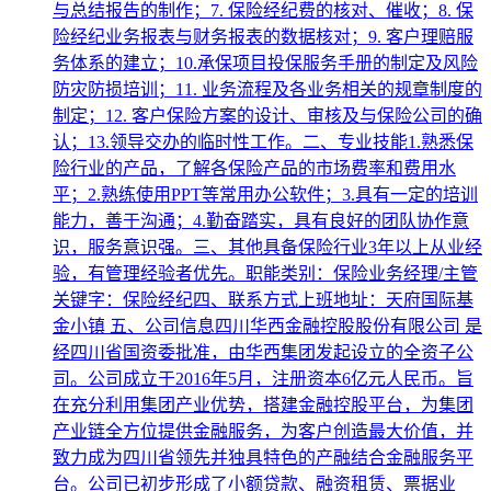
与总结报告的制作；7. 保险经纪费的核对、催收；8. 保
险经纪业务报表与财务报表的数据核对；9. 客户理赔服
务体系的建立；10.承保项目投保服务手册的制定及风险
防灾防损培训；11. 业务流程及各业务相关的规章制度的
制定；12. 客户保险方案的设计、审核及与保险公司的确
认；13.领导交办的临时性工作。二、专业技能1.熟悉保
险行业的产品，了解各保险产品的市场费率和费用水
平；2.熟练使用PPT等常用办公软件；3.具有一定的培训
能力，善于沟通；4.勤奋踏实，具有良好的团队协作意
识，服务意识强。三、其他具备保险行业3年以上从业经
验，有管理经验者优先。职能类别：保险业务经理/主管
关键字：保险经纪四、联系方式上班地址：天府国际基
金小镇 五、公司信息四川华西金融控股股份有限公司 是
经四川省国资委批准，由华西集团发起设立的全资子公
司。公司成立于2016年5月，注册资本6亿元人民币。旨
在充分利用集团产业优势，搭建金融控股平台，为集团
产业链全方位提供金融服务，为客户创造最大价值，并
致力成为四川省领先并独具特色的产融结合金融服务平
台。公司已初步形成了小额贷款、融资租赁、票据业