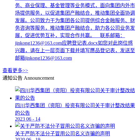
务、商业保理、基金管理等业务模式，面向集团内外市
场提供服务，以促进集团产融结合，推动集团全面协调
发展。公司致力于为集团各公司提供综合金融服务、财
务咨询等服务，推动集团产融结合，助力各公司业务发
展，促进优势互补，实现合作共赢。 联系邮箱：
jinkong1236@163.com应聘登记表.docx如您对此岗位感
兴趣，请在上一层页面下载并填写赝品登记表，发送至
邮箱jinkong1236@163.com
查看更多>>
通知公告
Announcement
四川华西集团（资阳）投资有限公司关于审计整改结果
的公告
2023
06
-
14
关于严防不法分子冒用公司名义诈骗的声明
2020
06
-
19