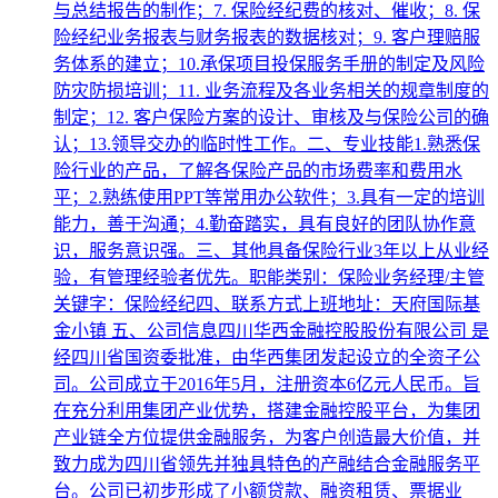
与总结报告的制作；7. 保险经纪费的核对、催收；8. 保
险经纪业务报表与财务报表的数据核对；9. 客户理赔服
务体系的建立；10.承保项目投保服务手册的制定及风险
防灾防损培训；11. 业务流程及各业务相关的规章制度的
制定；12. 客户保险方案的设计、审核及与保险公司的确
认；13.领导交办的临时性工作。二、专业技能1.熟悉保
险行业的产品，了解各保险产品的市场费率和费用水
平；2.熟练使用PPT等常用办公软件；3.具有一定的培训
能力，善于沟通；4.勤奋踏实，具有良好的团队协作意
识，服务意识强。三、其他具备保险行业3年以上从业经
验，有管理经验者优先。职能类别：保险业务经理/主管
关键字：保险经纪四、联系方式上班地址：天府国际基
金小镇 五、公司信息四川华西金融控股股份有限公司 是
经四川省国资委批准，由华西集团发起设立的全资子公
司。公司成立于2016年5月，注册资本6亿元人民币。旨
在充分利用集团产业优势，搭建金融控股平台，为集团
产业链全方位提供金融服务，为客户创造最大价值，并
致力成为四川省领先并独具特色的产融结合金融服务平
台。公司已初步形成了小额贷款、融资租赁、票据业