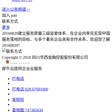
进入公告频道>>
加入
join
联系方式
更多
20160829建立服务质量三级监管体系，在企业内率先实现中国
服务落地的目标，与多个著名企业具有合作关系，欢迎您了解
20160829！
Copyright © 2018 四川华西金融控股股份有限公司
川公网安备 51015602000580号
犀牛云提供企业云服务
打电话
打电话
028-67691000
发短信
查地图
747385630