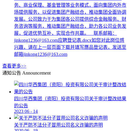
务、商业保理、基金管理等业务模式，面向集团内外市
场提供服务，以促进集团产融结合，推动集团全面协调
发展。公司致力于为集团各公司提供综合金融服务、财
务咨询等服务，推动集团产融结合，助力各公司业务发
展，促进优势互补，实现合作共赢。 联系邮箱：
jinkong1236@163.com应聘登记表.docx如您对此岗位感
兴趣，请在上一层页面下载并填写赝品登记表，发送至
邮箱jinkong1236@163.com
查看更多>>
通知公告
Announcement
四川华西集团（资阳）投资有限公司关于审计整改结果
的公告
2023
06
-
14
关于严防不法分子冒用公司名义诈骗的声明
2020
06
-
19