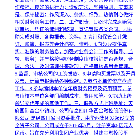
作精神、良好的执行力；遵纪守法、坚持原则、实事求
是、保守秘密；作风深入、务实、细致、热情耐心做好
相关财务服务工作。二、工作职责：1.及时完成原始凭
据审核、凭证的编制和整理，登记管理各类合同。2.协
助完成对账、各类报表、资料。3.装订和保管会计凭
证、账簿、报表等会计档案、资料。4.向领导提供真
实、准确的财务信息，加强对业务会计工作的指导、监
督、服务；并严格按照财务制度审核报销是否合规、合
理、合法。及时清理往来款项，严格审核备用金管理。
5.监督、审核公司的工资发放。6.申请购买发票以及开具
发票、计算申报缴纳各种税款。7.参与本单位资产盘点
工作。8.参与编制本单位年度财务预算及费用预算，参
与审核本单位各部门编制成本、费用预算。9.协助上级
领导交代完成的其他工作。三、联系方式上班地址：天
府国际基金小镇四、公司信息四川华西金融控股股份有
限公司 是经四川省国资委批准，由华西集团发起设立的
全资子公司。公司成立于2016年5月，注册资本6亿元人
民币。旨在充分利用集团产业优势，搭建金融控股平