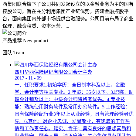
西集团联合旗下子公司共同发起设立的以金融业务为主的国有
控股公司，旨在充分利用集团产业链优势，搭建金融控股平
台，面向集团内外部市场提供金融服务。公司目前布局了商业
保理、融资租赁、资本运营、...
产品推荐
New product
团队
Team
四川华西保险经纪有限公司会计主办
2017
-
11
-
09
一、任职要求1.初始学历：全日制本科及以上，金融
学、会计学等相关专业。2.年龄：35岁以下。3.职称：助
理会计师及以上；中级会计师资格者优先。4.专业技
能：熟练使用财务软件及常用办公软件。5.工作经验：
具有保险经纪行业3年以上从业经验，具有管理经验者优
先。6.其他：对企业忠诚、爱岗敬业，有饱满的工作热
情和工作责任心，踏实、肯干；具有良好的思想素质和
职业操守，顾全大局，清正廉洁；关心集体具有团队协