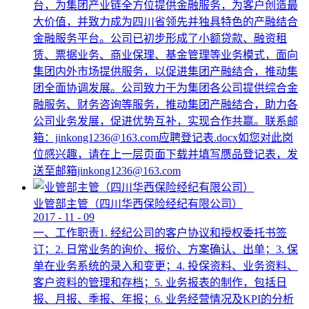
台，为集团产业链全方位提供金融服务，为客户创造最
大价值，并致力成为四川省领先并独具特色的产融结合
金融服务平台。公司已初步形成了小额贷款、融资租
赁、票据业务、商业保理、基金管理等业务模式，面向
集团内外市场提供服务，以促进集团产融结合，推动集
团全面协调发展。公司致力于为集团各公司提供综合金
融服务、财务咨询等服务，推动集团产融结合，助力各
公司业务发展，促进优势互补，实现合作共赢。联系邮
箱：jinkong1236@163.com应聘登记表.docx如您对此岗
位感兴趣，请在上一层页面下载并填写赝品登记表，发
送至邮箱jinkong1236@163.com
业管部主管（四川华西保险经纪有限公司）
2017
-
11
-
09
一、工作职责1. 经纪公司的客户协议和授权委托书签
订；2. 日常业务的询价、报价、方案确认、出单；3. 保
单在业务系统的录入和变更；4. 投保资料、业务资料、
客户资料的管理和存档；5. 业务报表的制作，包括日
报、月报、季报、年报；6. 业务经营情况及KPI的分析