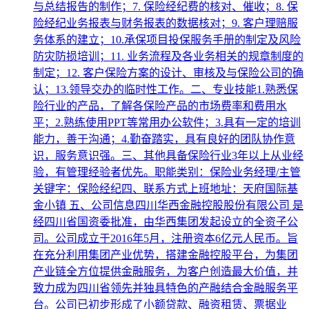
与总结报告的制作；7. 保险经纪费的核对、催收；8. 保
险经纪业务报表与财务报表的数据核对；9. 客户理赔服
务体系的建立；10.承保项目投保服务手册的制定及风险
防灾防损培训；11. 业务流程及各业务相关的规章制度的
制定；12. 客户保险方案的设计、审核及与保险公司的确
认；13.领导交办的临时性工作。二、专业技能1.熟悉保
险行业的产品，了解各保险产品的市场费率和费用水
平；2.熟练使用PPT等常用办公软件；3.具有一定的培训
能力，善于沟通；4.勤奋踏实，具有良好的团队协作意
识，服务意识强。三、其他具备保险行业3年以上从业经
验，有管理经验者优先。职能类别：保险业务经理/主管
关键字：保险经纪四、联系方式上班地址：天府国际基
金小镇 五、公司信息四川华西金融控股股份有限公司 是
经四川省国资委批准，由华西集团发起设立的全资子公
司。公司成立于2016年5月，注册资本6亿元人民币。旨
在充分利用集团产业优势，搭建金融控股平台，为集团
产业链全方位提供金融服务，为客户创造最大价值，并
致力成为四川省领先并独具特色的产融结合金融服务平
台。公司已初步形成了小额贷款、融资租赁、票据业