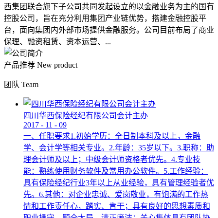
西集团联合旗下子公司共同发起设立的以金融业务为主的国有
控股公司，旨在充分利用集团产业链优势，搭建金融控股平
台，面向集团内外部市场提供金融服务。公司目前布局了商业
保理、融资租赁、资本运营、...
产品推荐
New product
团队
Team
四川华西保险经纪有限公司会计主办
2017
-
11
-
09
一、任职要求1.初始学历：全日制本科及以上，金融
学、会计学等相关专业。2.年龄：35岁以下。3.职称：助
理会计师及以上；中级会计师资格者优先。4.专业技
能：熟练使用财务软件及常用办公软件。5.工作经验：
具有保险经纪行业3年以上从业经验，具有管理经验者优
先。6.其他：对企业忠诚、爱岗敬业，有饱满的工作热
情和工作责任心，踏实、肯干；具有良好的思想素质和
职业操守，顾全大局，清正廉洁；关心集体具有团队协