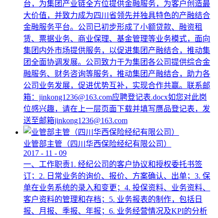
台，为集团产业链全方位提供金融服务，为客户创造最
大价值，并致力成为四川省领先并独具特色的产融结合
金融服务平台。公司已初步形成了小额贷款、融资租
赁、票据业务、商业保理、基金管理等业务模式，面向
集团内外市场提供服务，以促进集团产融结合，推动集
团全面协调发展。公司致力于为集团各公司提供综合金
融服务、财务咨询等服务，推动集团产融结合，助力各
公司业务发展，促进优势互补，实现合作共赢。联系邮
箱：jinkong1236@163.com应聘登记表.docx如您对此岗
位感兴趣，请在上一层页面下载并填写赝品登记表，发
送至邮箱jinkong1236@163.com
业管部主管（四川华西保险经纪有限公司）
2017
-
11
-
09
一、工作职责1. 经纪公司的客户协议和授权委托书签
订；2. 日常业务的询价、报价、方案确认、出单；3. 保
单在业务系统的录入和变更；4. 投保资料、业务资料、
客户资料的管理和存档；5. 业务报表的制作，包括日
报、月报、季报、年报；6. 业务经营情况及KPI的分析