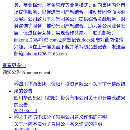
务、商业保理、基金管理等业务模式，面向集团内外市
场提供服务，以促进集团产融结合，推动集团全面协调
发展。公司致力于为集团各公司提供综合金融服务、财
务咨询等服务，推动集团产融结合，助力各公司业务发
展，促进优势互补，实现合作共赢。 联系邮箱：
jinkong1236@163.com应聘登记表.docx如您对此岗位感
兴趣，请在上一层页面下载并填写赝品登记表，发送至
邮箱jinkong1236@163.com
查看更多>>
通知公告
Announcement
四川华西集团（资阳）投资有限公司关于审计整改结果
的公告
2023
06
-
14
关于严防不法分子冒用公司名义诈骗的声明
2020
06
-
19