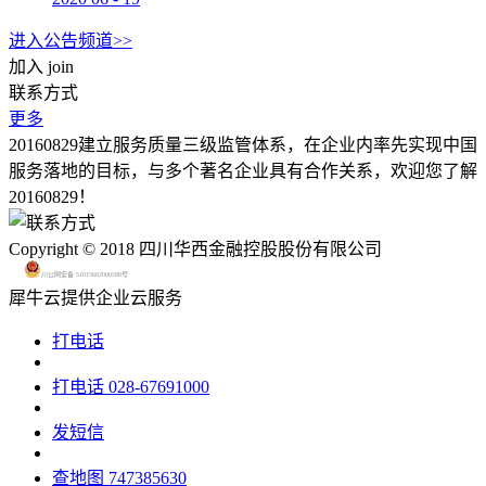
进入公告频道>>
加入
join
联系方式
更多
20160829建立服务质量三级监管体系，在企业内率先实现中国
服务落地的目标，与多个著名企业具有合作关系，欢迎您了解
20160829！
Copyright © 2018 四川华西金融控股股份有限公司
川公网安备 51015602000580号
犀牛云提供企业云服务
打电话
打电话
028-67691000
发短信
查地图
747385630