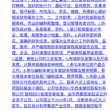
作精神、良好的执行力；遵纪守法、坚持原则、实事求
是、保守秘密；作风深入、务实、细致、热情耐心做好
相关财务服务工作。二、工作职责：1.及时完成原始凭
据审核、凭证的编制和整理，登记管理各类合同。2.协
助完成对账、各类报表、资料。3.装订和保管会计凭
证、账簿、报表等会计档案、资料。4.向领导提供真
实、准确的财务信息，加强对业务会计工作的指导、监
督、服务；并严格按照财务制度审核报销是否合规、合
理、合法。及时清理往来款项，严格审核备用金管理。
5.监督、审核公司的工资发放。6.申请购买发票以及开具
发票、计算申报缴纳各种税款。7.参与本单位资产盘点
工作。8.参与编制本单位年度财务预算及费用预算，参
与审核本单位各部门编制成本、费用预算。9.协助上级
领导交代完成的其他工作。三、联系方式上班地址：天
府国际基金小镇四、公司信息四川华西金融控股股份有
限公司 是经四川省国资委批准，由华西集团发起设立的
全资子公司。公司成立于2016年5月，注册资本6亿元人
民币。旨在充分利用集团产业优势，搭建金融控股平