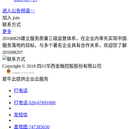
进入公告频道>>
加入
join
联系方式
更多
20160829建立服务质量三级监管体系，在企业内率先实现中国
服务落地的目标，与多个著名企业具有合作关系，欢迎您了解
20160829！
Copyright © 2018 四川华西金融控股股份有限公司
川公网安备 51015602000580号
犀牛云提供企业云服务
打电话
打电话
028-67691000
发短信
查地图
747385630