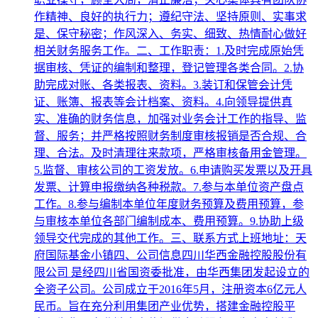
作精神、良好的执行力；遵纪守法、坚持原则、实事求
是、保守秘密；作风深入、务实、细致、热情耐心做好
相关财务服务工作。二、工作职责：1.及时完成原始凭
据审核、凭证的编制和整理，登记管理各类合同。2.协
助完成对账、各类报表、资料。3.装订和保管会计凭
证、账簿、报表等会计档案、资料。4.向领导提供真
实、准确的财务信息，加强对业务会计工作的指导、监
督、服务；并严格按照财务制度审核报销是否合规、合
理、合法。及时清理往来款项，严格审核备用金管理。
5.监督、审核公司的工资发放。6.申请购买发票以及开具
发票、计算申报缴纳各种税款。7.参与本单位资产盘点
工作。8.参与编制本单位年度财务预算及费用预算，参
与审核本单位各部门编制成本、费用预算。9.协助上级
领导交代完成的其他工作。三、联系方式上班地址：天
府国际基金小镇四、公司信息四川华西金融控股股份有
限公司 是经四川省国资委批准，由华西集团发起设立的
全资子公司。公司成立于2016年5月，注册资本6亿元人
民币。旨在充分利用集团产业优势，搭建金融控股平