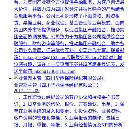
台，为集团产业链全方位提供金融服务，为客户创造最
大价值，并致力成为四川省领先并独具特色的产融结合
金融服务平台。公司已初步形成了小额贷款、融资租
赁、票据业务、商业保理、基金管理等业务模式，面向
集团内外市场提供服务，以促进集团产融结合，推动集
团全面协调发展。公司致力于为集团各公司提供综合金
融服务、财务咨询等服务，推动集团产融结合，助力各
公司业务发展，促进优势互补，实现合作共赢。联系邮
箱：jinkong1236@163.com应聘登记表.docx如您对此岗
位感兴趣，请在上一层页面下载并填写赝品登记表，发
送至邮箱jinkong1236@163.com
业管部主管（四川华西保险经纪有限公司）
2017
-
11
-
09
一、工作职责1. 经纪公司的客户协议和授权委托书签
订；2. 日常业务的询价、报价、方案确认、出单；3. 保
单在业务系统的录入和变更；4. 投保资料、业务资料、
客户资料的管理和存档；5. 业务报表的制作，包括日
报、月报、季报、年报；6. 业务经营情况及KPI的分析