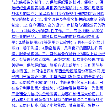
与总结报告的制作；7. 保险经纪费的核对、催收；8. 保
险经纪业务报表与财务报表的数据核对；9. 客户理赔服
务体系的建立；10.承保项目投保服务手册的制定及风险
防灾防损培训；11. 业务流程及各业务相关的规章制度的
制定；12. 客户保险方案的设计、审核及与保险公司的确
认；13.领导交办的临时性工作。二、专业技能1.熟悉保
险行业的产品，了解各保险产品的市场费率和费用水
平；2.熟练使用PPT等常用办公软件；3.具有一定的培训
能力，善于沟通；4.勤奋踏实，具有良好的团队协作意
识，服务意识强。三、其他具备保险行业3年以上从业经
验，有管理经验者优先。职能类别：保险业务经理/主管
关键字：保险经纪四、联系方式上班地址：天府国际基
金小镇 五、公司信息四川华西金融控股股份有限公司 是
经四川省国资委批准，由华西集团发起设立的全资子公
司。公司成立于2016年5月，注册资本6亿元人民币。旨
在充分利用集团产业优势，搭建金融控股平台，为集团
产业链全方位提供金融服务，为客户创造最大价值，并
致力成为四川省领先并独具特色的产融结合金融服务平
台。公司已初步形成了小额贷款、融资租赁、票据业