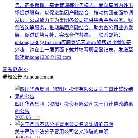
务、商业保理、基金管理等业务模式，面向集团内外市
场提供服务，以促进集团产融结合，推动集团全面协调
发展。公司致力于为集团各公司提供综合金融服务、财
务咨询等服务，推动集团产融结合，助力各公司业务发
展，促进优势互补，实现合作共赢。 联系邮箱：
jinkong1236@163.com应聘登记表.docx如您对此岗位感
兴趣，请在上一层页面下载并填写赝品登记表，发送至
邮箱jinkong1236@163.com
查看更多>>
通知公告
Announcement
四川华西集团（资阳）投资有限公司关于审计整改结果
的公告
2023
06
-
14
关于严防不法分子冒用公司名义诈骗的声明
2020
06
-
19