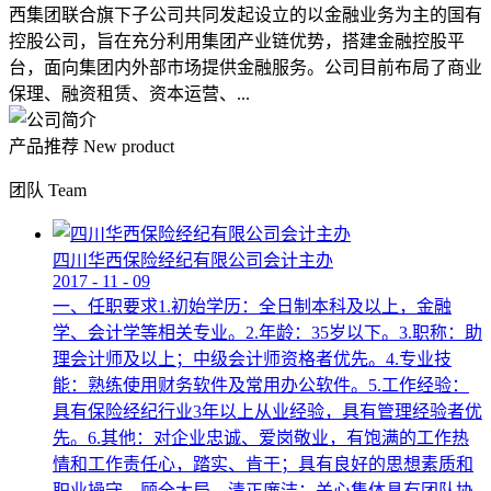
西集团联合旗下子公司共同发起设立的以金融业务为主的国有
控股公司，旨在充分利用集团产业链优势，搭建金融控股平
台，面向集团内外部市场提供金融服务。公司目前布局了商业
保理、融资租赁、资本运营、...
产品推荐
New product
团队
Team
四川华西保险经纪有限公司会计主办
2017
-
11
-
09
一、任职要求1.初始学历：全日制本科及以上，金融
学、会计学等相关专业。2.年龄：35岁以下。3.职称：助
理会计师及以上；中级会计师资格者优先。4.专业技
能：熟练使用财务软件及常用办公软件。5.工作经验：
具有保险经纪行业3年以上从业经验，具有管理经验者优
先。6.其他：对企业忠诚、爱岗敬业，有饱满的工作热
情和工作责任心，踏实、肯干；具有良好的思想素质和
职业操守，顾全大局，清正廉洁；关心集体具有团队协