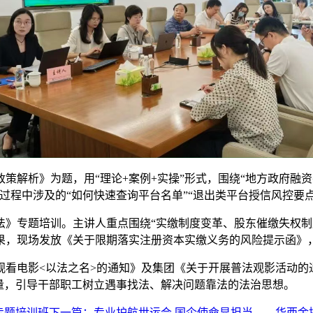
策解析》为题，用“理论+案例+实操”形式，围绕“地方政府融
过程中涉及的“如何快速查询平台名单”“退出类平台授信风控要
法》专题培训。主讲人重点围绕“实缴制度变革、股东催缴失权制
果，现场发放《关于限期落实注册资本实缴义务的风险提示函》
观看电影<以法之名>的通知》及集团《关于开展普法观影活动的
量，引导干部职工树立遇事找法、解决问题靠法的法治思想。
专题培训班
下一篇：
专业护航世运会 国企使命显担当——华西金