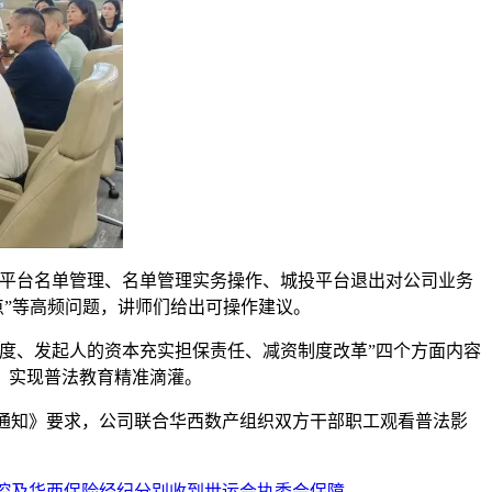
资平台名单管理、名单管理实务操作、城投平台退出对公司业务
点”等高频问题，讲师们给出可操作建议。
度、发起人的资本充实担保责任、减资制度改革”四个方面内容
，实现普法教育精准滴灌。
通知》要求，公司联合华西数产组织双方干部职工观看普法影
控及华西保险经纪分别收到世运会执委会保障