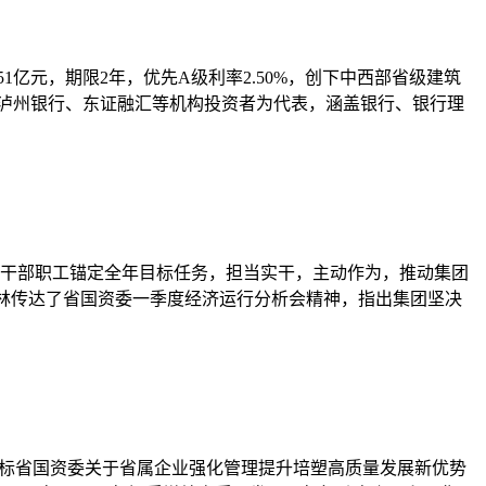
1亿元，期限2年，优先A级利率2.50%，创下中西部省级建筑
、泸州银行、东证融汇等机构投资者为代表，涵盖银行、银行理
全体干部职工锚定全年目标任务，担当实干，主动作为，推动集团
马林传达了省国资委一季度经济运行分析会精神，指出集团坚决
对标省国资委关于省属企业强化管理提升培塑高质量发展新优势