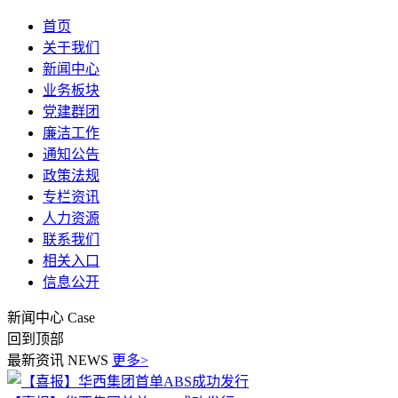
首页
关于我们
新闻中心
业务板块
党建群团
廉洁工作
通知公告
政策法规
专栏资讯
人力资源
联系我们
相关入口
信息公开
新闻中心
Case
回到顶部
最新资讯
NEWS
更多>