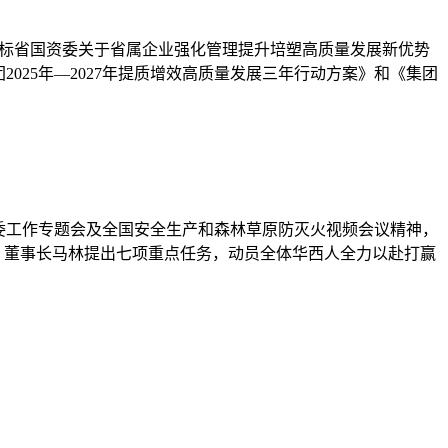
对标省国资委关于省属企业强化管理提升培塑高质量发展新优势
025年—2027年提质增效高质量发展三年行动方案》和《集团
资委工作专题会及全国安全生产和森林草原防灭火视频会议精神，
、董事长马林提出七项重点任务，动员全体华西人全力以赴打赢