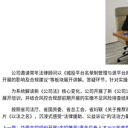
公司邀请常年法律顾问以《城投平台名单制管理与退平台政
开展的影响及合规建议”等板块展开讲解。答疑环节，针对实操
为系统解读新《公司法》核心变化，公司开展了新《公司
展开培训，并结合风控合规部前期开展的实缴不足风险排查结
按照省司法厅、省国资委、省总工会、省妇联《关于推荐
片《以法之名》，沉浸式感受“法律援助、公益诉讼”的法治力
上一篇：
华西金控组织开展“金控雏英”青年后备人才2025年度