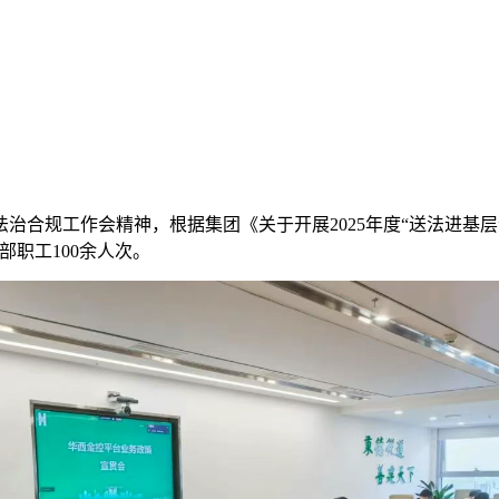
法治合规工作会精神，根据集团
《关于开展
2025年度“送法进
职工100余人次。