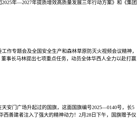
025年—2027年提质增效高质量发展三年行动方案》和《集团
资委工作专题会及全国安全生产和森林草原防灭火视频会议精神，
、董事长马林提出七项重点任务，动员全体华西人全力以赴打赢
天安门广场升起过的国旗，这面国旗编号2025—0140号，长5
华西善建者注入了强大的精神动力！2月28日下午，国旗赠予仪