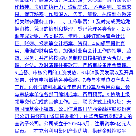
作精神、良好的执行力；遵纪守法、坚持原则、实事求
是、保守秘密；作风深入、务实、细致、热情耐心做好
相关财务服务工作。二、工作职责：1.及时完成原始凭
据审核、凭证的编制和整理，登记管理各类合同。2.协
助完成对账、各类报表、资料。3.装订和保管会计凭
证、账簿、报表等会计档案、资料。4.向领导提供真
实、准确的财务信息，加强对业务会计工作的指导、监
督、服务；并严格按照财务制度审核报销是否合规、合
理、合法。及时清理往来款项，严格审核备用金管理。
5.监督、审核公司的工资发放。6.申请购买发票以及开具
发票、计算申报缴纳各种税款。7.参与本单位资产盘点
工作。8.参与编制本单位年度财务预算及费用预算，参
与审核本单位各部门编制成本、费用预算。9.协助上级
领导交代完成的其他工作。三、联系方式上班地址：天
府国际基金小镇四、公司信息四川华西金融控股股份有
限公司 是经四川省国资委批准，由华西集团发起设立的
全资子公司。公司成立于2016年5月，注册资本6亿元人
民币。旨在充分利用集团产业优势，搭建金融控股平