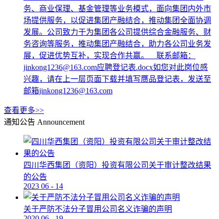
务、商业保理、基金管理等业务模式，面向集团内外市
场提供服务，以促进集团产融结合，推动集团全面协调
发展。公司致力于为集团各公司提供综合金融服务、财
务咨询等服务，推动集团产融结合，助力各公司业务发
展，促进优势互补，实现合作共赢。 联系邮箱：
jinkong1236@163.com应聘登记表.docx如您对此岗位感
兴趣，请在上一层页面下载并填写赝品登记表，发送至
邮箱jinkong1236@163.com
查看更多>>
通知公告
Announcement
四川华西集团（资阳）投资有限公司关于审计整改结果
的公告
2023
06
-
14
关于严防不法分子冒用公司名义诈骗的声明
2020
06
-
19