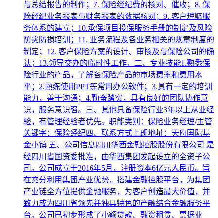
与总结报告的制作；7. 保险经纪费的核对、催收；8. 保
险经纪业务报表与财务报表的数据核对；9. 客户理赔服
务体系的建立；10.承保项目投保服务手册的制定及风险
防灾防损培训；11. 业务流程及各业务相关的规章制度的
制定；12. 客户保险方案的设计、审核及与保险公司的确
认；13.领导交办的临时性工作。二、专业技能1.熟悉保
险行业的产品，了解各保险产品的市场费率和费用水
平；2.熟练使用PPT等常用办公软件；3.具有一定的培训
能力，善于沟通；4.勤奋踏实，具有良好的团队协作意
识，服务意识强。三、其他具备保险行业3年以上从业经
验，有管理经验者优先。职能类别：保险业务经理/主管
关键字：保险经纪四、联系方式上班地址：天府国际基
金小镇 五、公司信息四川华西金融控股股份有限公司 是
经四川省国资委批准，由华西集团发起设立的全资子公
司。公司成立于2016年5月，注册资本6亿元人民币。旨
在充分利用集团产业优势，搭建金融控股平台，为集团
产业链全方位提供金融服务，为客户创造最大价值，并
致力成为四川省领先并独具特色的产融结合金融服务平
台。公司已初步形成了小额贷款、融资租赁、票据业