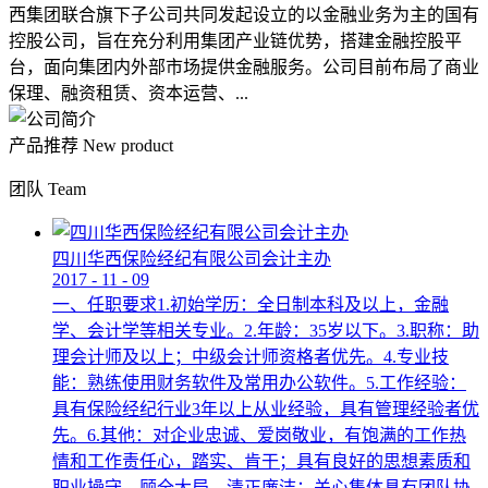
西集团联合旗下子公司共同发起设立的以金融业务为主的国有
控股公司，旨在充分利用集团产业链优势，搭建金融控股平
台，面向集团内外部市场提供金融服务。公司目前布局了商业
保理、融资租赁、资本运营、...
产品推荐
New product
团队
Team
四川华西保险经纪有限公司会计主办
2017
-
11
-
09
一、任职要求1.初始学历：全日制本科及以上，金融
学、会计学等相关专业。2.年龄：35岁以下。3.职称：助
理会计师及以上；中级会计师资格者优先。4.专业技
能：熟练使用财务软件及常用办公软件。5.工作经验：
具有保险经纪行业3年以上从业经验，具有管理经验者优
先。6.其他：对企业忠诚、爱岗敬业，有饱满的工作热
情和工作责任心，踏实、肯干；具有良好的思想素质和
职业操守，顾全大局，清正廉洁；关心集体具有团队协