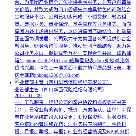
台，为集团产业链全方位提供金融服务，为客户创造最
大价值，并致力成为四川省领先并独具特色的产融结合
金融服务平台。公司已初步形成了小额贷款、融资租
赁、票据业务、商业保理、基金管理等业务模式，面向
集团内外市场提供服务，以促进集团产融结合，推动集
团全面协调发展。公司致力于为集团各公司提供综合金
融服务、财务咨询等服务，推动集团产融结合，助力各
公司业务发展，促进优势互补，实现合作共赢。联系邮
箱：jinkong1236@163.com应聘登记表.docx如您对此岗
位感兴趣，请在上一层页面下载并填写赝品登记表，发
送至邮箱jinkong1236@163.com
业管部主管（四川华西保险经纪有限公司）
2017
-
11
-
09
一、工作职责1. 经纪公司的客户协议和授权委托书签
订；2. 日常业务的询价、报价、方案确认、出单；3. 保
单在业务系统的录入和变更；4. 投保资料、业务资料、
客户资料的管理和存档；5. 业务报表的制作，包括日
报、月报、季报、年报；6. 业务经营情况及KPI的分析