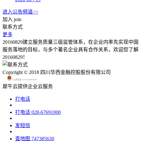
进入公告频道>>
加入
join
联系方式
更多
20160829建立服务质量三级监管体系，在企业内率先实现中国
服务落地的目标，与多个著名企业具有合作关系，欢迎您了解
20160829！
Copyright © 2018 四川华西金融控股股份有限公司
川公网安备 51015602000580号
犀牛云提供企业云服务
打电话
打电话
028-67691000
发短信
查地图
747385630