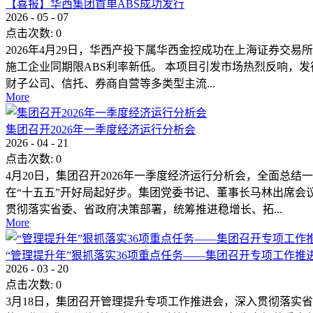
【喜报】华西集团首单ABS成功发行
2026
-
05
-
07
点击次数:
0
2026年4月29日，华西产投下属华西金控成功在上海证券交易
施工企业同期限ABS利率新低。 本项目引发市场热烈反响，
财子公司、信托、券商自营等多类型主流...
More
集团召开2026年一季度经济运行分析会
2026
-
04
-
21
点击次数:
0
4月20日，集团召开2026年一季度经济运行分析会，全面
在“十五五”开好局起好步。集团党委书记、董事长马林出席会
贯彻落实省委、省政府决策部署，统筹推进稳增长、拓...
More
“管理提升年”狠抓落实36项重点任务——集团召开专项工作推
2026
-
03
-
20
点击次数:
0
3月18日，集团召开管理提升专项工作推进会，深入贯彻落实