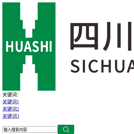
关键词：
关键词1
关键词2
关键词3