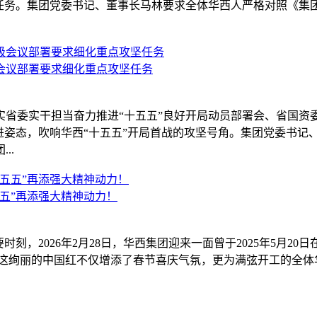
点任务。集团党委书记、董事长马林要求全体华西人严格对照《集团2
会议部署要求细化重点攻坚任务
实省委实干担当奋力推进“十五五”良好开局动员部署会、省国
进姿态，吹响华西“十五五”开局首战的攻坚号角。集团党委书记
..
五”再添强大精神动力！
，2026年2月28日，华西集团迎来一面曾于2025年5月20日在
，这绚丽的中国红不仅增添了春节喜庆气氛，更为满弦开工的全体