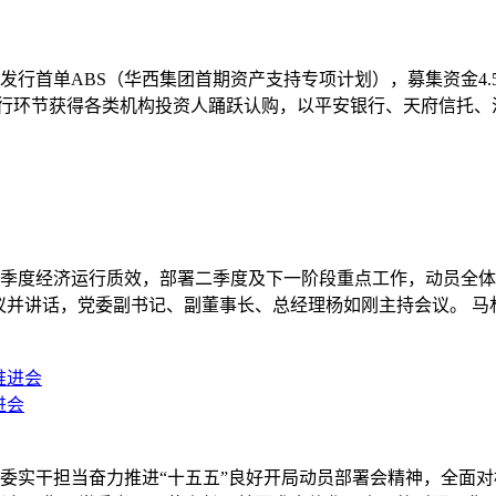
所发行首单ABS（华西集团首期资产支持专项计划），募集资金4.5
发行环节获得各类机构投资人踊跃认购，以平安银行、天府信托
总结一季度经济运行质效，部署二季度及下一阶段重点工作，动员
议并讲话，党委副书记、副董事长、总经理杨如刚主持会议。 
进会
省委实干担当奋力推进“十五五”良好开局动员部署会精神，全面