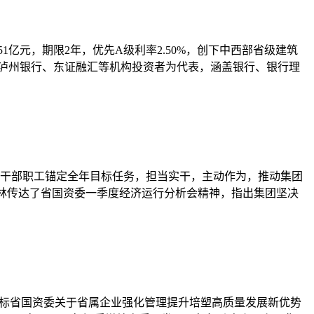
1亿元，期限2年，优先A级利率2.50%，创下中西部省级建筑
、泸州银行、东证融汇等机构投资者为代表，涵盖银行、银行理
全体干部职工锚定全年目标任务，担当实干，主动作为，推动集团
马林传达了省国资委一季度经济运行分析会精神，指出集团坚决
对标省国资委关于省属企业强化管理提升培塑高质量发展新优势