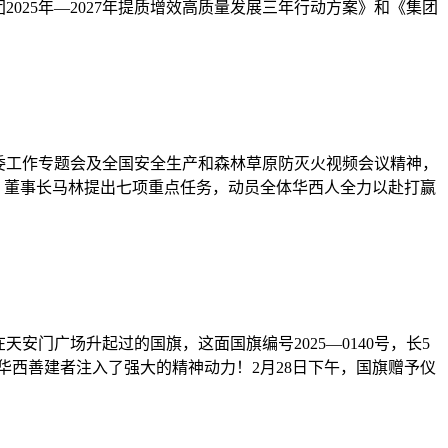
025年—2027年提质增效高质量发展三年行动方案》和《集团
资委工作专题会及全国安全生产和森林草原防灭火视频会议精神，
、董事长马林提出七项重点任务，动员全体华西人全力以赴打赢
天安门广场升起过的国旗，这面国旗编号2025—0140号，长5
华西善建者注入了强大的精神动力！2月28日下午，国旗赠予仪