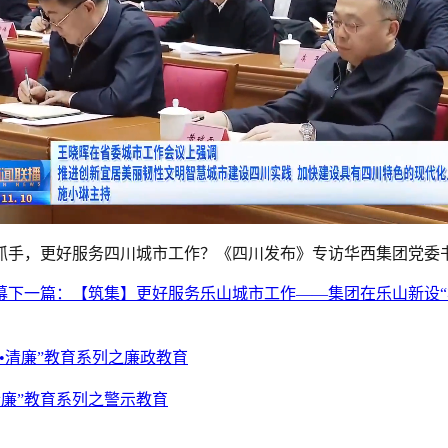
抓手，更好服务四川城市工作？《四川发布》专访华西集团党委
幕
下一篇：
【筑集】更好服务乐山城市工作——集团在乐山新设“
•清廉”教育系列之廉政教育
清廉”教育系列之警示教育