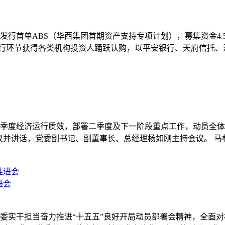
所发行首单ABS（华西集团首期资产支持专项计划），募集资金4.5
发行环节获得各类机构投资人踊跃认购，以平安银行、天府信托
总结一季度经济运行质效，部署二季度及下一阶段重点工作，动员
议并讲话，党委副书记、副董事长、总经理杨如刚主持会议。 
进会
省委实干担当奋力推进“十五五”良好开局动员部署会精神，全面