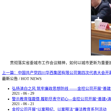
贯彻落实省委城市工作会议精神，如何以城市更新为重要
上一篇：
中国共产党四川华西集团有限公司第四次代表大会开
最新公告
/
HOT NEWS
弘扬清白之风 筑牢廉政思想防线 ——金控公司开展“善建
2021
-
06
-
29
警示教育强震慑 履职尽责守初心—金控公司开展“善建•
2021
-
06
-
21
金控公司开展“以案释纪、以案释法”廉洁教育系列活动