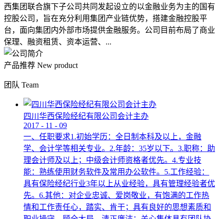
西集团联合旗下子公司共同发起设立的以金融业务为主的国有
控股公司，旨在充分利用集团产业链优势，搭建金融控股平
台，面向集团内外部市场提供金融服务。公司目前布局了商业
保理、融资租赁、资本运营、...
产品推荐
New product
团队
Team
四川华西保险经纪有限公司会计主办
2017
-
11
-
09
一、任职要求1.初始学历：全日制本科及以上，金融
学、会计学等相关专业。2.年龄：35岁以下。3.职称：助
理会计师及以上；中级会计师资格者优先。4.专业技
能：熟练使用财务软件及常用办公软件。5.工作经验：
具有保险经纪行业3年以上从业经验，具有管理经验者优
先。6.其他：对企业忠诚、爱岗敬业，有饱满的工作热
情和工作责任心，踏实、肯干；具有良好的思想素质和
职业操守，顾全大局，清正廉洁；关心集体具有团队协