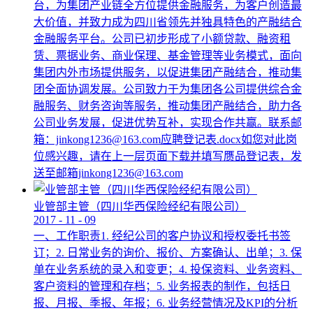
台，为集团产业链全方位提供金融服务，为客户创造最
大价值，并致力成为四川省领先并独具特色的产融结合
金融服务平台。公司已初步形成了小额贷款、融资租
赁、票据业务、商业保理、基金管理等业务模式，面向
集团内外市场提供服务，以促进集团产融结合，推动集
团全面协调发展。公司致力于为集团各公司提供综合金
融服务、财务咨询等服务，推动集团产融结合，助力各
公司业务发展，促进优势互补，实现合作共赢。联系邮
箱：jinkong1236@163.com应聘登记表.docx如您对此岗
位感兴趣，请在上一层页面下载并填写赝品登记表，发
送至邮箱jinkong1236@163.com
业管部主管（四川华西保险经纪有限公司）
2017
-
11
-
09
一、工作职责1. 经纪公司的客户协议和授权委托书签
订；2. 日常业务的询价、报价、方案确认、出单；3. 保
单在业务系统的录入和变更；4. 投保资料、业务资料、
客户资料的管理和存档；5. 业务报表的制作，包括日
报、月报、季报、年报；6. 业务经营情况及KPI的分析