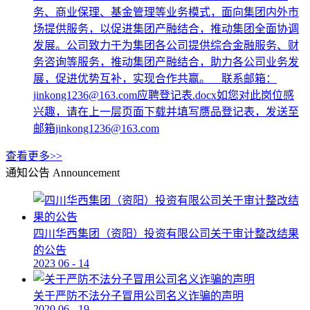
务、商业保理、基金管理等业务模式，面向集团内外市
场提供服务，以促进集团产融结合，推动集团全面协调
发展。公司致力于为集团各公司提供综合金融服务、财
务咨询等服务，推动集团产融结合，助力各公司业务发
展，促进优势互补，实现合作共赢。 联系邮箱：
jinkong1236@163.com应聘登记表.docx如您对此岗位感
兴趣，请在上一层页面下载并填写赝品登记表，发送至
邮箱jinkong1236@163.com
查看更多>>
通知公告
Announcement
四川华西集团（资阳）投资有限公司关于审计整改结果
的公告
2023
06
-
14
关于严防不法分子冒用公司名义诈骗的声明
2020
06
-
19