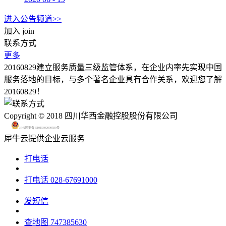
进入公告频道>>
加入
join
联系方式
更多
20160829建立服务质量三级监管体系，在企业内率先实现中国
服务落地的目标，与多个著名企业具有合作关系，欢迎您了解
20160829！
Copyright © 2018 四川华西金融控股股份有限公司
川公网安备 51015602000580号
犀牛云提供企业云服务
打电话
打电话
028-67691000
发短信
查地图
747385630