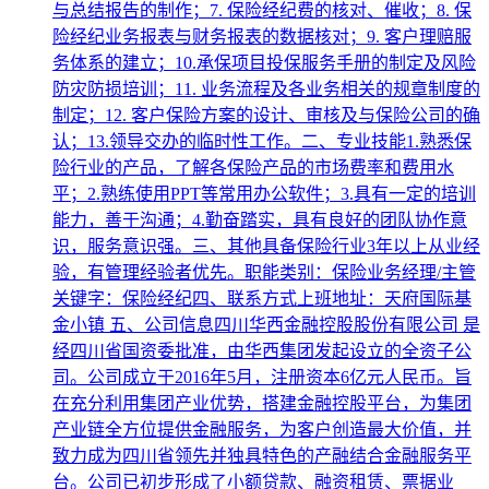
与总结报告的制作；7. 保险经纪费的核对、催收；8. 保
险经纪业务报表与财务报表的数据核对；9. 客户理赔服
务体系的建立；10.承保项目投保服务手册的制定及风险
防灾防损培训；11. 业务流程及各业务相关的规章制度的
制定；12. 客户保险方案的设计、审核及与保险公司的确
认；13.领导交办的临时性工作。二、专业技能1.熟悉保
险行业的产品，了解各保险产品的市场费率和费用水
平；2.熟练使用PPT等常用办公软件；3.具有一定的培训
能力，善于沟通；4.勤奋踏实，具有良好的团队协作意
识，服务意识强。三、其他具备保险行业3年以上从业经
验，有管理经验者优先。职能类别：保险业务经理/主管
关键字：保险经纪四、联系方式上班地址：天府国际基
金小镇 五、公司信息四川华西金融控股股份有限公司 是
经四川省国资委批准，由华西集团发起设立的全资子公
司。公司成立于2016年5月，注册资本6亿元人民币。旨
在充分利用集团产业优势，搭建金融控股平台，为集团
产业链全方位提供金融服务，为客户创造最大价值，并
致力成为四川省领先并独具特色的产融结合金融服务平
台。公司已初步形成了小额贷款、融资租赁、票据业