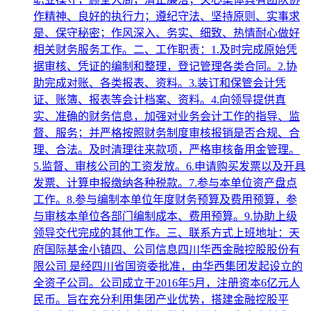
作精神、良好的执行力；遵纪守法、坚持原则、实事求
是、保守秘密；作风深入、务实、细致、热情耐心做好
相关财务服务工作。二、工作职责：1.及时完成原始凭
据审核、凭证的编制和整理，登记管理各类合同。2.协
助完成对账、各类报表、资料。3.装订和保管会计凭
证、账簿、报表等会计档案、资料。4.向领导提供真
实、准确的财务信息，加强对业务会计工作的指导、监
督、服务；并严格按照财务制度审核报销是否合规、合
理、合法。及时清理往来款项，严格审核备用金管理。
5.监督、审核公司的工资发放。6.申请购买发票以及开具
发票、计算申报缴纳各种税款。7.参与本单位资产盘点
工作。8.参与编制本单位年度财务预算及费用预算，参
与审核本单位各部门编制成本、费用预算。9.协助上级
领导交代完成的其他工作。三、联系方式上班地址：天
府国际基金小镇四、公司信息四川华西金融控股股份有
限公司 是经四川省国资委批准，由华西集团发起设立的
全资子公司。公司成立于2016年5月，注册资本6亿元人
民币。旨在充分利用集团产业优势，搭建金融控股平