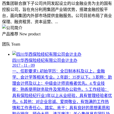
西集团联合旗下子公司共同发起设立的以金融业务为主的国有
控股公司，旨在充分利用集团产业链优势，搭建金融控股平
台，面向集团内外部市场提供金融服务。公司目前布局了商业
保理、融资租赁、资本运营、...
产品推荐
New product
团队
Team
四川华西保险经纪有限公司会计主办
2017
-
11
-
09
一、任职要求1.初始学历：全日制本科及以上，金融
学、会计学等相关专业。2.年龄：35岁以下。3.职称：助
理会计师及以上；中级会计师资格者优先。4.专业技
能：熟练使用财务软件及常用办公软件。5.工作经验：
具有保险经纪行业3年以上从业经验，具有管理经验者优
先。6.其他：对企业忠诚、爱岗敬业，有饱满的工作热
情和工作责任心，踏实、肯干；具有良好的思想素质和
职业操守，顾全大局，清正廉洁；关心集体具有团队协