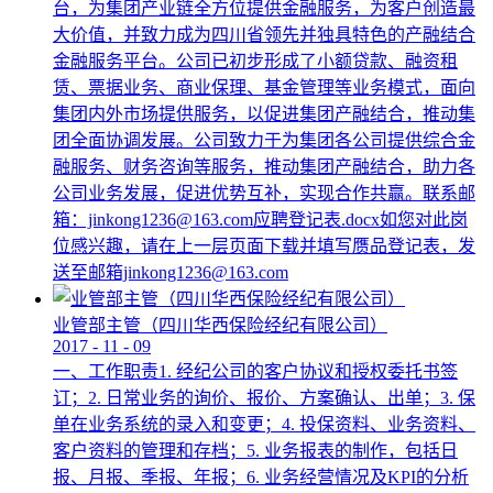
台，为集团产业链全方位提供金融服务，为客户创造最
大价值，并致力成为四川省领先并独具特色的产融结合
金融服务平台。公司已初步形成了小额贷款、融资租
赁、票据业务、商业保理、基金管理等业务模式，面向
集团内外市场提供服务，以促进集团产融结合，推动集
团全面协调发展。公司致力于为集团各公司提供综合金
融服务、财务咨询等服务，推动集团产融结合，助力各
公司业务发展，促进优势互补，实现合作共赢。联系邮
箱：jinkong1236@163.com应聘登记表.docx如您对此岗
位感兴趣，请在上一层页面下载并填写赝品登记表，发
送至邮箱jinkong1236@163.com
业管部主管（四川华西保险经纪有限公司）
2017
-
11
-
09
一、工作职责1. 经纪公司的客户协议和授权委托书签
订；2. 日常业务的询价、报价、方案确认、出单；3. 保
单在业务系统的录入和变更；4. 投保资料、业务资料、
客户资料的管理和存档；5. 业务报表的制作，包括日
报、月报、季报、年报；6. 业务经营情况及KPI的分析