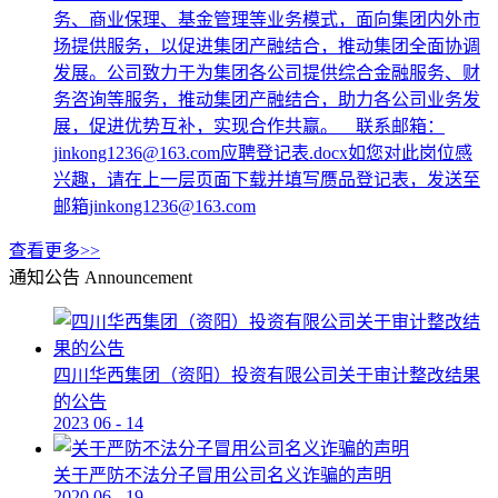
务、商业保理、基金管理等业务模式，面向集团内外市
场提供服务，以促进集团产融结合，推动集团全面协调
发展。公司致力于为集团各公司提供综合金融服务、财
务咨询等服务，推动集团产融结合，助力各公司业务发
展，促进优势互补，实现合作共赢。 联系邮箱：
jinkong1236@163.com应聘登记表.docx如您对此岗位感
兴趣，请在上一层页面下载并填写赝品登记表，发送至
邮箱jinkong1236@163.com
查看更多>>
通知公告
Announcement
四川华西集团（资阳）投资有限公司关于审计整改结果
的公告
2023
06
-
14
关于严防不法分子冒用公司名义诈骗的声明
2020
06
-
19