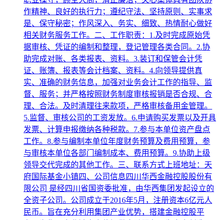
作精神、良好的执行力；遵纪守法、坚持原则、实事求
是、保守秘密；作风深入、务实、细致、热情耐心做好
相关财务服务工作。二、工作职责：1.及时完成原始凭
据审核、凭证的编制和整理，登记管理各类合同。2.协
助完成对账、各类报表、资料。3.装订和保管会计凭
证、账簿、报表等会计档案、资料。4.向领导提供真
实、准确的财务信息，加强对业务会计工作的指导、监
督、服务；并严格按照财务制度审核报销是否合规、合
理、合法。及时清理往来款项，严格审核备用金管理。
5.监督、审核公司的工资发放。6.申请购买发票以及开具
发票、计算申报缴纳各种税款。7.参与本单位资产盘点
工作。8.参与编制本单位年度财务预算及费用预算，参
与审核本单位各部门编制成本、费用预算。9.协助上级
领导交代完成的其他工作。三、联系方式上班地址：天
府国际基金小镇四、公司信息四川华西金融控股股份有
限公司 是经四川省国资委批准，由华西集团发起设立的
全资子公司。公司成立于2016年5月，注册资本6亿元人
民币。旨在充分利用集团产业优势，搭建金融控股平