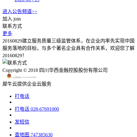
进入公告频道>>
加入
join
联系方式
更多
20160829建立服务质量三级监管体系，在企业内率先实现中国
服务落地的目标，与多个著名企业具有合作关系，欢迎您了解
20160829！
Copyright © 2018 四川华西金融控股股份有限公司
川公网安备 51015602000580号
犀牛云提供企业云服务
打电话
打电话
028-67691000
发短信
查地图
747385630