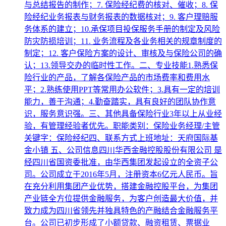
与总结报告的制作；7. 保险经纪费的核对、催收；8. 保
险经纪业务报表与财务报表的数据核对；9. 客户理赔服
务体系的建立；10.承保项目投保服务手册的制定及风险
防灾防损培训；11. 业务流程及各业务相关的规章制度的
制定；12. 客户保险方案的设计、审核及与保险公司的确
认；13.领导交办的临时性工作。二、专业技能1.熟悉保
险行业的产品，了解各保险产品的市场费率和费用水
平；2.熟练使用PPT等常用办公软件；3.具有一定的培训
能力，善于沟通；4.勤奋踏实，具有良好的团队协作意
识，服务意识强。三、其他具备保险行业3年以上从业经
验，有管理经验者优先。职能类别：保险业务经理/主管
关键字：保险经纪四、联系方式上班地址：天府国际基
金小镇 五、公司信息四川华西金融控股股份有限公司 是
经四川省国资委批准，由华西集团发起设立的全资子公
司。公司成立于2016年5月，注册资本6亿元人民币。旨
在充分利用集团产业优势，搭建金融控股平台，为集团
产业链全方位提供金融服务，为客户创造最大价值，并
致力成为四川省领先并独具特色的产融结合金融服务平
台。公司已初步形成了小额贷款、融资租赁、票据业