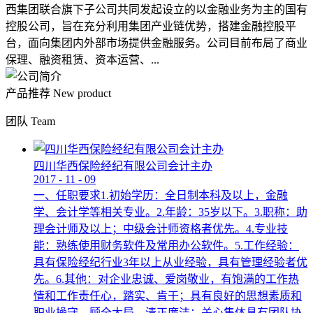
西集团联合旗下子公司共同发起设立的以金融业务为主的国有
控股公司，旨在充分利用集团产业链优势，搭建金融控股平
台，面向集团内外部市场提供金融服务。公司目前布局了商业
保理、融资租赁、资本运营、...
产品推荐
New product
团队
Team
四川华西保险经纪有限公司会计主办
2017
-
11
-
09
一、任职要求1.初始学历：全日制本科及以上，金融
学、会计学等相关专业。2.年龄：35岁以下。3.职称：助
理会计师及以上；中级会计师资格者优先。4.专业技
能：熟练使用财务软件及常用办公软件。5.工作经验：
具有保险经纪行业3年以上从业经验，具有管理经验者优
先。6.其他：对企业忠诚、爱岗敬业，有饱满的工作热
情和工作责任心，踏实、肯干；具有良好的思想素质和
职业操守，顾全大局，清正廉洁；关心集体具有团队协