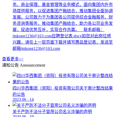
务、商业保理、基金管理等业务模式，面向集团内外市
场提供服务，以促进集团产融结合，推动集团全面协调
发展。公司致力于为集团各公司提供综合金融服务、财
务咨询等服务，推动集团产融结合，助力各公司业务发
展，促进优势互补，实现合作共赢。 联系邮箱：
jinkong1236@163.com应聘登记表.docx如您对此岗位感
兴趣，请在上一层页面下载并填写赝品登记表，发送至
邮箱jinkong1236@163.com
查看更多>>
通知公告
Announcement
四川华西集团（资阳）投资有限公司关于审计整改结果
的公告
2023
06
-
14
关于严防不法分子冒用公司名义诈骗的声明
2020
06
-
19