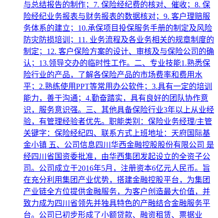
与总结报告的制作；7. 保险经纪费的核对、催收；8. 保
险经纪业务报表与财务报表的数据核对；9. 客户理赔服
务体系的建立；10.承保项目投保服务手册的制定及风险
防灾防损培训；11. 业务流程及各业务相关的规章制度的
制定；12. 客户保险方案的设计、审核及与保险公司的确
认；13.领导交办的临时性工作。二、专业技能1.熟悉保
险行业的产品，了解各保险产品的市场费率和费用水
平；2.熟练使用PPT等常用办公软件；3.具有一定的培训
能力，善于沟通；4.勤奋踏实，具有良好的团队协作意
识，服务意识强。三、其他具备保险行业3年以上从业经
验，有管理经验者优先。职能类别：保险业务经理/主管
关键字：保险经纪四、联系方式上班地址：天府国际基
金小镇 五、公司信息四川华西金融控股股份有限公司 是
经四川省国资委批准，由华西集团发起设立的全资子公
司。公司成立于2016年5月，注册资本6亿元人民币。旨
在充分利用集团产业优势，搭建金融控股平台，为集团
产业链全方位提供金融服务，为客户创造最大价值，并
致力成为四川省领先并独具特色的产融结合金融服务平
台。公司已初步形成了小额贷款、融资租赁、票据业