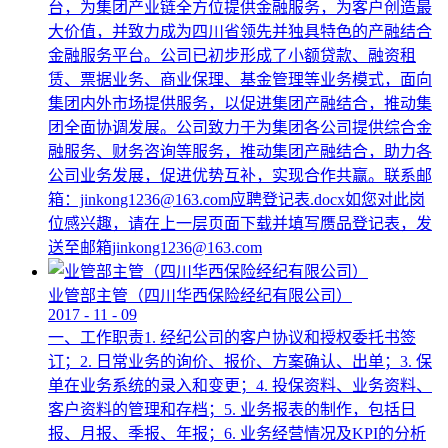
台，为集团产业链全方位提供金融服务，为客户创造最
大价值，并致力成为四川省领先并独具特色的产融结合
金融服务平台。公司已初步形成了小额贷款、融资租
赁、票据业务、商业保理、基金管理等业务模式，面向
集团内外市场提供服务，以促进集团产融结合，推动集
团全面协调发展。公司致力于为集团各公司提供综合金
融服务、财务咨询等服务，推动集团产融结合，助力各
公司业务发展，促进优势互补，实现合作共赢。联系邮
箱：jinkong1236@163.com应聘登记表.docx如您对此岗
位感兴趣，请在上一层页面下载并填写赝品登记表，发
送至邮箱jinkong1236@163.com
业管部主管（四川华西保险经纪有限公司）
2017
-
11
-
09
一、工作职责1. 经纪公司的客户协议和授权委托书签
订；2. 日常业务的询价、报价、方案确认、出单；3. 保
单在业务系统的录入和变更；4. 投保资料、业务资料、
客户资料的管理和存档；5. 业务报表的制作，包括日
报、月报、季报、年报；6. 业务经营情况及KPI的分析