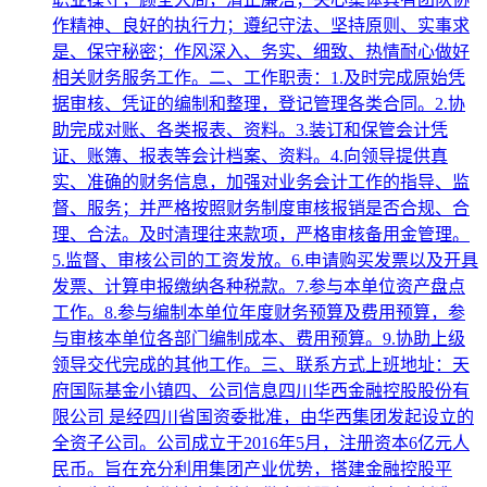
作精神、良好的执行力；遵纪守法、坚持原则、实事求
是、保守秘密；作风深入、务实、细致、热情耐心做好
相关财务服务工作。二、工作职责：1.及时完成原始凭
据审核、凭证的编制和整理，登记管理各类合同。2.协
助完成对账、各类报表、资料。3.装订和保管会计凭
证、账簿、报表等会计档案、资料。4.向领导提供真
实、准确的财务信息，加强对业务会计工作的指导、监
督、服务；并严格按照财务制度审核报销是否合规、合
理、合法。及时清理往来款项，严格审核备用金管理。
5.监督、审核公司的工资发放。6.申请购买发票以及开具
发票、计算申报缴纳各种税款。7.参与本单位资产盘点
工作。8.参与编制本单位年度财务预算及费用预算，参
与审核本单位各部门编制成本、费用预算。9.协助上级
领导交代完成的其他工作。三、联系方式上班地址：天
府国际基金小镇四、公司信息四川华西金融控股股份有
限公司 是经四川省国资委批准，由华西集团发起设立的
全资子公司。公司成立于2016年5月，注册资本6亿元人
民币。旨在充分利用集团产业优势，搭建金融控股平