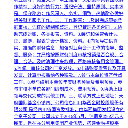
作精神、良好的执行力；遵纪守法、坚持原则、实事求
是、保守秘密；作风深入、务实、细致、热情耐心做好
相关财务服务工作。二、工作职责：1.及时完成原始凭
据审核、凭证的编制和整理，登记管理各类合同。2.协
助完成对账、各类报表、资料。3.装订和保管会计凭
证、账簿、报表等会计档案、资料。4.向领导提供真
实、准确的财务信息，加强对业务会计工作的指导、监
督、服务；并严格按照财务制度审核报销是否合规、合
理、合法。及时清理往来款项，严格审核备用金管理。
5.监督、审核公司的工资发放。6.申请购买发票以及开具
发票、计算申报缴纳各种税款。7.参与本单位资产盘点
工作。8.参与编制本单位年度财务预算及费用预算，参
与审核本单位各部门编制成本、费用预算。9.协助上级
领导交代完成的其他工作。三、联系方式上班地址：天
府国际基金小镇四、公司信息四川华西金融控股股份有
限公司 是经四川省国资委批准，由华西集团发起设立的
全资子公司。公司成立于2016年5月，注册资本6亿元人
民币。旨在充分利用集团产业优势，搭建金融控股平