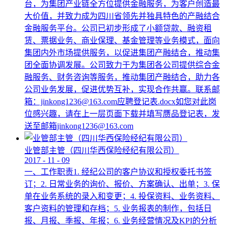
台，为集团产业链全方位提供金融服务，为客户创造最
大价值，并致力成为四川省领先并独具特色的产融结合
金融服务平台。公司已初步形成了小额贷款、融资租
赁、票据业务、商业保理、基金管理等业务模式，面向
集团内外市场提供服务，以促进集团产融结合，推动集
团全面协调发展。公司致力于为集团各公司提供综合金
融服务、财务咨询等服务，推动集团产融结合，助力各
公司业务发展，促进优势互补，实现合作共赢。联系邮
箱：jinkong1236@163.com应聘登记表.docx如您对此岗
位感兴趣，请在上一层页面下载并填写赝品登记表，发
送至邮箱jinkong1236@163.com
业管部主管（四川华西保险经纪有限公司）
2017
-
11
-
09
一、工作职责1. 经纪公司的客户协议和授权委托书签
订；2. 日常业务的询价、报价、方案确认、出单；3. 保
单在业务系统的录入和变更；4. 投保资料、业务资料、
客户资料的管理和存档；5. 业务报表的制作，包括日
报、月报、季报、年报；6. 业务经营情况及KPI的分析