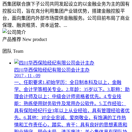
西集团联合旗下子公司共同发起设立的以金融业务为主的国有
控股公司，旨在充分利用集团产业链优势，搭建金融控股平
台，面向集团内外部市场提供金融服务。公司目前布局了商业
保理、融资租赁、资本运营、...
产品推荐
New product
团队
Team
四川华西保险经纪有限公司会计主办
2017
-
11
-
09
一、任职要求1.初始学历：全日制本科及以上，金融
学、会计学等相关专业。2.年龄：35岁以下。3.职称：助
理会计师及以上；中级会计师资格者优先。4.专业技
能：熟练使用财务软件及常用办公软件。5.工作经验：
具有保险经纪行业3年以上从业经验，具有管理经验者优
先。6.其他：对企业忠诚、爱岗敬业，有饱满的工作热
情和工作责任心，踏实、肯干；具有良好的思想素质和
职业操守，顾全大局，清正廉洁；关心集体具有团队协