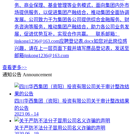
务、商业保理、基金管理等业务模式，面向集团内外市
场提供服务，以促进集团产融结合，推动集团全面协调
发展。公司致力于为集团各公司提供综合金融服务、财
务咨询等服务，推动集团产融结合，助力各公司业务发
展，促进优势互补，实现合作共赢。 联系邮箱：
jinkong1236@163.com应聘登记表.docx如您对此岗位感
兴趣，请在上一层页面下载并填写赝品登记表，发送至
邮箱jinkong1236@163.com
查看更多>>
通知公告
Announcement
四川华西集团（资阳）投资有限公司关于审计整改结果
的公告
2023
06
-
14
关于严防不法分子冒用公司名义诈骗的声明
2020
06
-
19