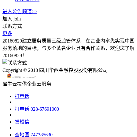
进入公告频道>>
加入
join
联系方式
更多
20160829建立服务质量三级监管体系，在企业内率先实现中国
服务落地的目标，与多个著名企业具有合作关系，欢迎您了解
20160829！
Copyright © 2018 四川华西金融控股股份有限公司
川公网安备 51015602000580号
犀牛云提供企业云服务
打电话
打电话
028-67691000
发短信
查地图
747385630