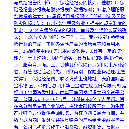
与总结报告的制作；7. 保险经纪费的核对、催收；8. 保
险经纪业务报表与财务报表的数据核对；9. 客户理赔服
务体系的建立；10.承保项目投保服务手册的制定及风险
防灾防损培训；11. 业务流程及各业务相关的规章制度的
制定；12. 客户保险方案的设计、审核及与保险公司的确
认；13.领导交办的临时性工作。二、专业技能1.熟悉保
险行业的产品，了解各保险产品的市场费率和费用水
平；2.熟练使用PPT等常用办公软件；3.具有一定的培训
能力，善于沟通；4.勤奋踏实，具有良好的团队协作意
识，服务意识强。三、其他具备保险行业3年以上从业经
验，有管理经验者优先。职能类别：保险业务经理/主管
关键字：保险经纪四、联系方式上班地址：天府国际基
金小镇 五、公司信息四川华西金融控股股份有限公司 是
经四川省国资委批准，由华西集团发起设立的全资子公
司。公司成立于2016年5月，注册资本6亿元人民币。旨
在充分利用集团产业优势，搭建金融控股平台，为集团
产业链全方位提供金融服务，为客户创造最大价值，并
致力成为四川省领先并独具特色的产融结合金融服务平
台。公司已初步形成了小额贷款、融资租赁、票据业