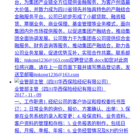
台，为集团产业链全方位提供金融服务，为客户创造最
大价值，并致力成为四川省领先并独具特色的产融结合
金融服务平台。公司已初步形成了小额贷款、融资租
赁、票据业务、商业保理、基金管理等业务模式，面向
集团内外市场提供服务，以促进集团产融结合，推动集
团全面协调发展。公司致力于为集团各公司提供综合金
融服务、财务咨询等服务，推动集团产融结合，助力各
公司业务发展，促进优势互补，实现合作共赢。联系邮
箱：jinkong1236@163.com应聘登记表.docx如您对此岗
位感兴趣，请在上一层页面下载并填写赝品登记表，发
送至邮箱jinkong1236@163.com
业管部主管（四川华西保险经纪有限公司）
2017
-
11
-
09
一、工作职责1. 经纪公司的客户协议和授权委托书签
订；2. 日常业务的询价、报价、方案确认、出单；3. 保
单在业务系统的录入和变更；4. 投保资料、业务资料、
客户资料的管理和存档；5. 业务报表的制作，包括日
报、月报、季报、年报；6. 业务经营情况及KPI的分析