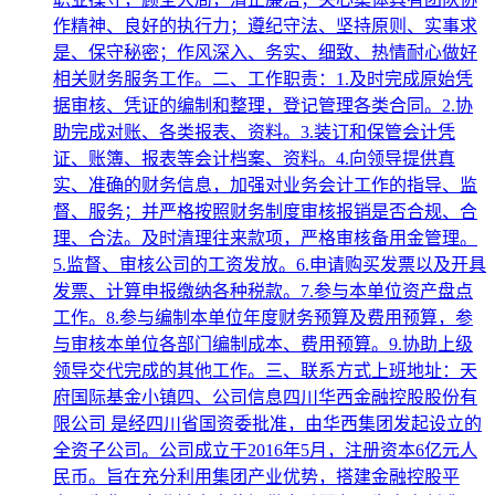
作精神、良好的执行力；遵纪守法、坚持原则、实事求
是、保守秘密；作风深入、务实、细致、热情耐心做好
相关财务服务工作。二、工作职责：1.及时完成原始凭
据审核、凭证的编制和整理，登记管理各类合同。2.协
助完成对账、各类报表、资料。3.装订和保管会计凭
证、账簿、报表等会计档案、资料。4.向领导提供真
实、准确的财务信息，加强对业务会计工作的指导、监
督、服务；并严格按照财务制度审核报销是否合规、合
理、合法。及时清理往来款项，严格审核备用金管理。
5.监督、审核公司的工资发放。6.申请购买发票以及开具
发票、计算申报缴纳各种税款。7.参与本单位资产盘点
工作。8.参与编制本单位年度财务预算及费用预算，参
与审核本单位各部门编制成本、费用预算。9.协助上级
领导交代完成的其他工作。三、联系方式上班地址：天
府国际基金小镇四、公司信息四川华西金融控股股份有
限公司 是经四川省国资委批准，由华西集团发起设立的
全资子公司。公司成立于2016年5月，注册资本6亿元人
民币。旨在充分利用集团产业优势，搭建金融控股平