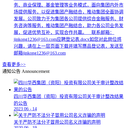
务、商业保理、基金管理等业务模式，面向集团内外市
场提供服务，以促进集团产融结合，推动集团全面协调
发展。公司致力于为集团各公司提供综合金融服务、财
务咨询等服务，推动集团产融结合，助力各公司业务发
展，促进优势互补，实现合作共赢。 联系邮箱：
jinkong1236@163.com应聘登记表.docx如您对此岗位感
兴趣，请在上一层页面下载并填写赝品登记表，发送至
邮箱jinkong1236@163.com
查看更多>>
通知公告
Announcement
四川华西集团（资阳）投资有限公司关于审计整改结果
的公告
2023
06
-
14
关于严防不法分子冒用公司名义诈骗的声明
2020
06
-
19