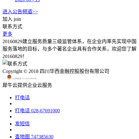
进入公告频道>>
加入
join
联系方式
更多
20160829建立服务质量三级监管体系，在企业内率先实现中国
服务落地的目标，与多个著名企业具有合作关系，欢迎您了解
20160829！
Copyright © 2018 四川华西金融控股股份有限公司
川公网安备 51015602000580号
犀牛云提供企业云服务
打电话
打电话
028-67691000
发短信
查地图
747385630