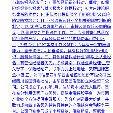
与总结报告的制作；7. 保险经纪费的核对、催收；8. 保
险经纪业务报表与财务报表的数据核对；9. 客户理赔服
务体系的建立；10.承保项目投保服务手册的制定及风险
防灾防损培训；11. 业务流程及各业务相关的规章制度的
制定；12. 客户保险方案的设计、审核及与保险公司的确
认；13.领导交办的临时性工作。二、专业技能1.熟悉保
险行业的产品，了解各保险产品的市场费率和费用水
平；2.熟练使用PPT等常用办公软件；3.具有一定的培训
能力，善于沟通；4.勤奋踏实，具有良好的团队协作意
识，服务意识强。三、其他具备保险行业3年以上从业经
验，有管理经验者优先。职能类别：保险业务经理/主管
关键字：保险经纪四、联系方式上班地址：天府国际基
金小镇 五、公司信息四川华西金融控股股份有限公司 是
经四川省国资委批准，由华西集团发起设立的全资子公
司。公司成立于2016年5月，注册资本6亿元人民币。旨
在充分利用集团产业优势，搭建金融控股平台，为集团
产业链全方位提供金融服务，为客户创造最大价值，并
致力成为四川省领先并独具特色的产融结合金融服务平
台。公司已初步形成了小额贷款、融资租赁、票据业