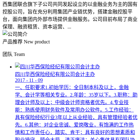
西集团联合旗下子公司共同发起设立的以金融业务为主的国有
控股公司，旨在充分利用集团产业链优势，搭建金融控股平
台，面向集团内外部市场提供金融服务。公司目前布局了商业
保理、融资租赁、资本运营、...
产品推荐
New product
团队
Team
四川华西保险经纪有限公司会计主办
2017
-
11
-
09
一、任职要求1.初始学历：全日制本科及以上，金融
学、会计学等相关专业。2.年龄：35岁以下。3.职称：助
理会计师及以上；中级会计师资格者优先。4.专业技
能：熟练使用财务软件及常用办公软件。5.工作经验：
具有保险经纪行业3年以上从业经验，具有管理经验者优
先。6.其他：对企业忠诚、爱岗敬业，有饱满的工作热
情和工作责任心，踏实、肯干；具有良好的思想素质和
职业操守，顾全大局，清正廉洁；关心集体具有团队协