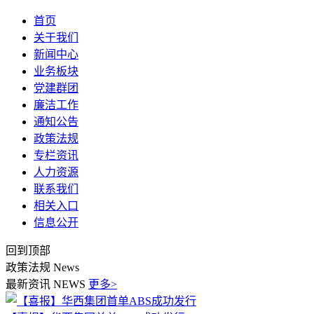
首页
关于我们
新闻中心
业务板块
党建群团
廉洁工作
通知公告
政策法规
专栏资讯
人力资源
联系我们
相关入口
信息公开
回到顶部
政策法规
News
最新资讯
NEWS
更多>