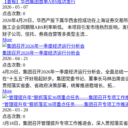
【喜报】华西集团首单ABS成功发行
2026
-
05
-
07
点击次数:
0
2026年4月29日，华西产投下属华西金控成功在上海证券交易
施工企业同期限ABS利率新低。 本项目引发市场热烈反响，
财子公司、信托、券商自营等多类型主流...
More
集团召开2026年一季度经济运行分析会
2026
-
04
-
21
点击次数:
0
4月20日，集团召开2026年一季度经济运行分析会，全面
在“十五五”开好局起好步。集团党委书记、董事长马林出席会
贯彻落实省委、省政府决策部署，统筹推进稳增长、拓...
More
“管理提升年”狠抓落实36项重点任务——集团召开专项工作推
2026
-
03
-
20
点击次数:
0
3月18日，集团召开管理提升专项工作推进会，深入贯彻落实