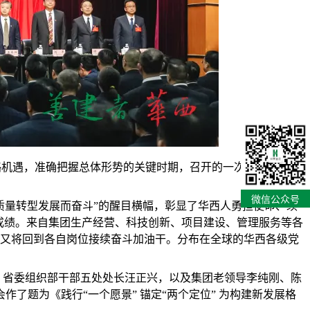
机遇，准确把握总体形势的关键时期，召开的一次重要会议。
微信公众号
高质量转型发展而奋斗”的醒目横幅，彰显了华西人勇担使命、续
成绩。来自集团生产经营、科技创新、项目建设、管理服务等各
后又将回到各自岗位接续奋斗加油干。分布在全球的华西各级党
省委组织部干部五处处长汪正兴，以及集团老领导李纯刚、陈
题为《践行“一个愿景” 锚定“两个定位” 为构建新发展格