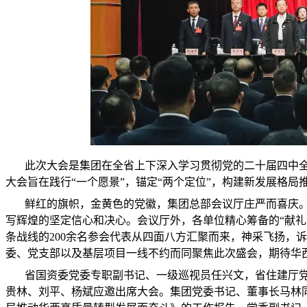
此次大会是集团在全省上下深入学习贯彻党的二十届四中全会
大会旨在践行“一个愿景”，锚定“两个定位”，构建新发展格局
鲜红的旗帜，金黄色的党徽，集团总部会议厅庄严而喜庆。“践
写辉煌的坚定信心和决心。会议厅外，各单位精心筹备的“献
条战线的200余名参会代表从四面八方汇聚而来，神采飞扬，
委、党支部以及基层项目一线不约而同聚焦此次盛会，期待华
省国资委党委专职副书记、一级巡视员任兴文，省住建厅党
贵林、刘平、杨斌应邀出席大会。集团党委书记、董事长马林同