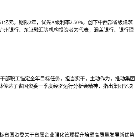
1亿元，期限2年，优先A级利率2.50%，创下中西部省级建筑
、泸州银行、东证融汇等机构投资者为代表，涵盖银行、银行理
全体干部职工锚定全年目标任务，担当实干，主动作为，推动集团
马林传达了省国资委一季度经济运行分析会精神，指出集团坚决
对标省国资委关于省属企业强化管理提升培塑高质量发展新优势