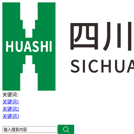
关键词：
关键词1
关键词2
关键词3