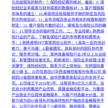
与总结报告的制作；7. 保险经纪费的核对、催收；8. 保
险经纪业务报表与财务报表的数据核对；9. 客户理赔服
务体系的建立；10.承保项目投保服务手册的制定及风险
防灾防损培训；11. 业务流程及各业务相关的规章制度的
制定；12. 客户保险方案的设计、审核及与保险公司的确
认；13.领导交办的临时性工作。二、专业技能1.熟悉保
险行业的产品，了解各保险产品的市场费率和费用水
平；2.熟练使用PPT等常用办公软件；3.具有一定的培训
能力，善于沟通；4.勤奋踏实，具有良好的团队协作意
识，服务意识强。三、其他具备保险行业3年以上从业经
验，有管理经验者优先。职能类别：保险业务经理/主管
关键字：保险经纪四、联系方式上班地址：天府国际基
金小镇 五、公司信息四川华西金融控股股份有限公司 是
经四川省国资委批准，由华西集团发起设立的全资子公
司。公司成立于2016年5月，注册资本6亿元人民币。旨
在充分利用集团产业优势，搭建金融控股平台，为集团
产业链全方位提供金融服务，为客户创造最大价值，并
致力成为四川省领先并独具特色的产融结合金融服务平
台。公司已初步形成了小额贷款、融资租赁、票据业