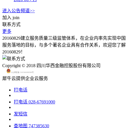
进入公告频道>>
加入
join
联系方式
更多
20160829建立服务质量三级监管体系，在企业内率先实现中国
服务落地的目标，与多个著名企业具有合作关系，欢迎您了解
20160829！
Copyright © 2018 四川华西金融控股股份有限公司
川公网安备 51015602000580号
犀牛云提供企业云服务
打电话
打电话
028-67691000
发短信
查地图
747385630