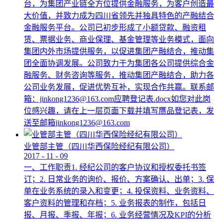
台，为集团产业链全方位提供金融服务，为客户创造最
大价值，并致力成为四川省领先并独具特色的产融结合
金融服务平台。公司已初步形成了小额贷款、融资租
赁、票据业务、商业保理、基金管理等业务模式，面向
集团内外市场提供服务，以促进集团产融结合，推动集
团全面协调发展。公司致力于为集团各公司提供综合金
融服务、财务咨询等服务，推动集团产融结合，助力各
公司业务发展，促进优势互补，实现合作共赢。联系邮
箱：jinkong1236@163.com应聘登记表.docx如您对此岗
位感兴趣，请在上一层页面下载并填写赝品登记表，发
送至邮箱jinkong1236@163.com
业管部主管（四川华西保险经纪有限公司）
2017
-
11
-
09
一、工作职责1. 经纪公司的客户协议和授权委托书签
订；2. 日常业务的询价、报价、方案确认、出单；3. 保
单在业务系统的录入和变更；4. 投保资料、业务资料、
客户资料的管理和存档；5. 业务报表的制作，包括日
报、月报、季报、年报；6. 业务经营情况及KPI的分析