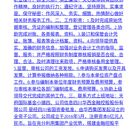
作精神、良好的执行力；遵纪守法、坚持原则、实事求
是、保守秘密；作风深入、务实、细致、热情耐心做好
相关财务服务工作。二、工作职责：1.及时完成原始凭
据审核、凭证的编制和整理，登记管理各类合同。2.协
助完成对账、各类报表、资料。3.装订和保管会计凭
证、账簿、报表等会计档案、资料。4.向领导提供真
实、准确的财务信息，加强对业务会计工作的指导、监
督、服务；并严格按照财务制度审核报销是否合规、合
理、合法。及时清理往来款项，严格审核备用金管理。
5.监督、审核公司的工资发放。6.申请购买发票以及开具
发票、计算申报缴纳各种税款。7.参与本单位资产盘点
工作。8.参与编制本单位年度财务预算及费用预算，参
与审核本单位各部门编制成本、费用预算。9.协助上级
领导交代完成的其他工作。三、联系方式上班地址：天
府国际基金小镇四、公司信息四川华西金融控股股份有
限公司 是经四川省国资委批准，由华西集团发起设立的
全资子公司。公司成立于2016年5月，注册资本6亿元人
民币。旨在充分利用集团产业优势，搭建金融控股平