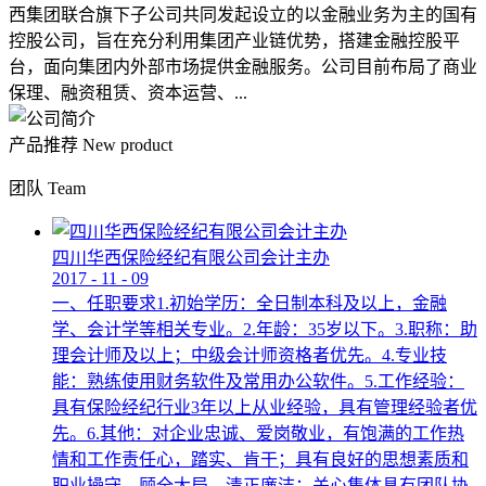
西集团联合旗下子公司共同发起设立的以金融业务为主的国有
控股公司，旨在充分利用集团产业链优势，搭建金融控股平
台，面向集团内外部市场提供金融服务。公司目前布局了商业
保理、融资租赁、资本运营、...
产品推荐
New product
团队
Team
四川华西保险经纪有限公司会计主办
2017
-
11
-
09
一、任职要求1.初始学历：全日制本科及以上，金融
学、会计学等相关专业。2.年龄：35岁以下。3.职称：助
理会计师及以上；中级会计师资格者优先。4.专业技
能：熟练使用财务软件及常用办公软件。5.工作经验：
具有保险经纪行业3年以上从业经验，具有管理经验者优
先。6.其他：对企业忠诚、爱岗敬业，有饱满的工作热
情和工作责任心，踏实、肯干；具有良好的思想素质和
职业操守，顾全大局，清正廉洁；关心集体具有团队协