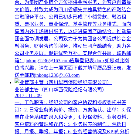
台，为集团产业链全方位提供金融服务，为客户创造最
大价值，并致力成为四川省领先并独具特色的产融结合
金融服务平台。公司已初步形成了小额贷款、融资租
赁、票据业务、商业保理、基金管理等业务模式，面向
集团内外市场提供服务，以促进集团产融结合，推动集
团全面协调发展。公司致力于为集团各公司提供综合金
融服务、财务咨询等服务，推动集团产融结合，助力各
公司业务发展，促进优势互补，实现合作共赢。联系邮
箱：jinkong1236@163.com应聘登记表.docx如您对此岗
位感兴趣，请在上一层页面下载并填写赝品登记表，发
送至邮箱jinkong1236@163.com
业管部主管（四川华西保险经纪有限公司）
2017
-
11
-
09
一、工作职责1. 经纪公司的客户协议和授权委托书签
订；2. 日常业务的询价、报价、方案确认、出单；3. 保
单在业务系统的录入和变更；4. 投保资料、业务资料、
客户资料的管理和存档；5. 业务报表的制作，包括日
报、月报、季报、年报；6. 业务经营情况及KPI的分析