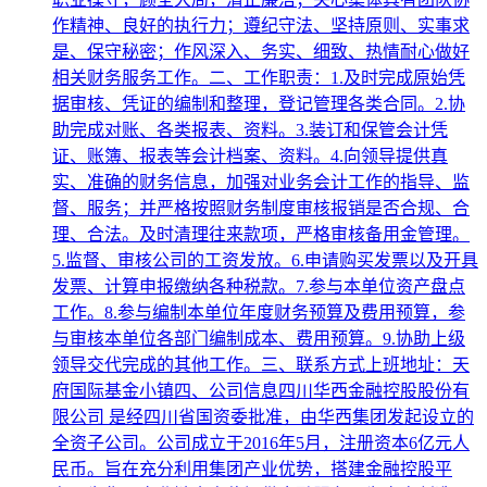
作精神、良好的执行力；遵纪守法、坚持原则、实事求
是、保守秘密；作风深入、务实、细致、热情耐心做好
相关财务服务工作。二、工作职责：1.及时完成原始凭
据审核、凭证的编制和整理，登记管理各类合同。2.协
助完成对账、各类报表、资料。3.装订和保管会计凭
证、账簿、报表等会计档案、资料。4.向领导提供真
实、准确的财务信息，加强对业务会计工作的指导、监
督、服务；并严格按照财务制度审核报销是否合规、合
理、合法。及时清理往来款项，严格审核备用金管理。
5.监督、审核公司的工资发放。6.申请购买发票以及开具
发票、计算申报缴纳各种税款。7.参与本单位资产盘点
工作。8.参与编制本单位年度财务预算及费用预算，参
与审核本单位各部门编制成本、费用预算。9.协助上级
领导交代完成的其他工作。三、联系方式上班地址：天
府国际基金小镇四、公司信息四川华西金融控股股份有
限公司 是经四川省国资委批准，由华西集团发起设立的
全资子公司。公司成立于2016年5月，注册资本6亿元人
民币。旨在充分利用集团产业优势，搭建金融控股平