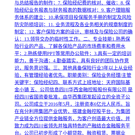
与总结报告的制作；7. 保险经纪费的核对、催收；8. 保
险经纪业务报表与财务报表的数据核对；9. 客户理赔服
务体系的建立；10.承保项目投保服务手册的制定及风险
防灾防损培训；11. 业务流程及各业务相关的规章制度的
制定；12. 客户保险方案的设计、审核及与保险公司的确
认；13.领导交办的临时性工作。二、专业技能1.熟悉保
险行业的产品，了解各保险产品的市场费率和费用水
平；2.熟练使用PPT等常用办公软件；3.具有一定的培训
能力，善于沟通；4.勤奋踏实，具有良好的团队协作意
识，服务意识强。三、其他具备保险行业3年以上从业经
验，有管理经验者优先。职能类别：保险业务经理/主管
关键字：保险经纪四、联系方式上班地址：天府国际基
金小镇 五、公司信息四川华西金融控股股份有限公司 是
经四川省国资委批准，由华西集团发起设立的全资子公
司。公司成立于2016年5月，注册资本6亿元人民币。旨
在充分利用集团产业优势，搭建金融控股平台，为集团
产业链全方位提供金融服务，为客户创造最大价值，并
致力成为四川省领先并独具特色的产融结合金融服务平
台。公司已初步形成了小额贷款、融资租赁、票据业