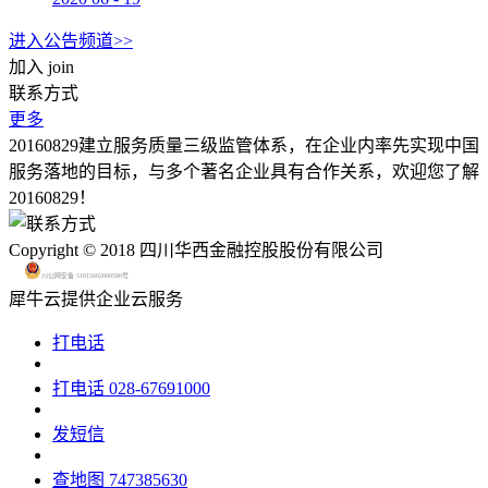
进入公告频道>>
加入
join
联系方式
更多
20160829建立服务质量三级监管体系，在企业内率先实现中国
服务落地的目标，与多个著名企业具有合作关系，欢迎您了解
20160829！
Copyright © 2018 四川华西金融控股股份有限公司
川公网安备 51015602000580号
犀牛云提供企业云服务
打电话
打电话
028-67691000
发短信
查地图
747385630