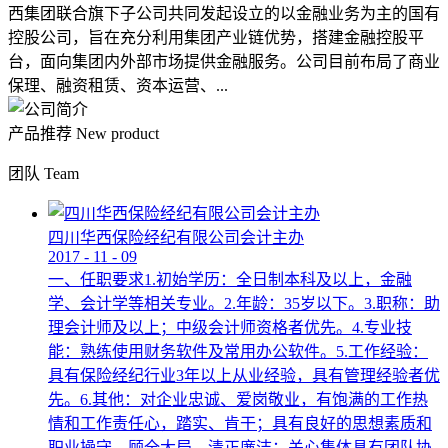
西集团联合旗下子公司共同发起设立的以金融业务为主的国有
控股公司，旨在充分利用集团产业链优势，搭建金融控股平
台，面向集团内外部市场提供金融服务。公司目前布局了商业
保理、融资租赁、资本运营、...
产品推荐
New product
团队
Team
四川华西保险经纪有限公司会计主办
2017
-
11
-
09
一、任职要求1.初始学历：全日制本科及以上，金融
学、会计学等相关专业。2.年龄：35岁以下。3.职称：助
理会计师及以上；中级会计师资格者优先。4.专业技
能：熟练使用财务软件及常用办公软件。5.工作经验：
具有保险经纪行业3年以上从业经验，具有管理经验者优
先。6.其他：对企业忠诚、爱岗敬业，有饱满的工作热
情和工作责任心，踏实、肯干；具有良好的思想素质和
职业操守，顾全大局，清正廉洁；关心集体具有团队协