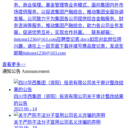
务、商业保理、基金管理等业务模式，面向集团内外市
场提供服务，以促进集团产融结合，推动集团全面协调
发展。公司致力于为集团各公司提供综合金融服务、财
务咨询等服务，推动集团产融结合，助力各公司业务发
展，促进优势互补，实现合作共赢。 联系邮箱：
jinkong1236@163.com应聘登记表.docx如您对此岗位感
兴趣，请在上一层页面下载并填写赝品登记表，发送至
邮箱jinkong1236@163.com
查看更多>>
通知公告
Announcement
四川华西集团（资阳）投资有限公司关于审计整改结果
的公告
2023
06
-
14
关于严防不法分子冒用公司名义诈骗的声明
2020
06
-
19