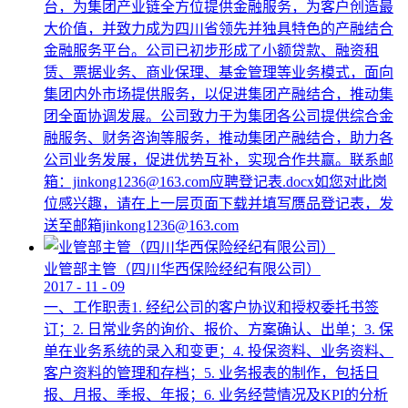
台，为集团产业链全方位提供金融服务，为客户创造最
大价值，并致力成为四川省领先并独具特色的产融结合
金融服务平台。公司已初步形成了小额贷款、融资租
赁、票据业务、商业保理、基金管理等业务模式，面向
集团内外市场提供服务，以促进集团产融结合，推动集
团全面协调发展。公司致力于为集团各公司提供综合金
融服务、财务咨询等服务，推动集团产融结合，助力各
公司业务发展，促进优势互补，实现合作共赢。联系邮
箱：jinkong1236@163.com应聘登记表.docx如您对此岗
位感兴趣，请在上一层页面下载并填写赝品登记表，发
送至邮箱jinkong1236@163.com
业管部主管（四川华西保险经纪有限公司）
2017
-
11
-
09
一、工作职责1. 经纪公司的客户协议和授权委托书签
订；2. 日常业务的询价、报价、方案确认、出单；3. 保
单在业务系统的录入和变更；4. 投保资料、业务资料、
客户资料的管理和存档；5. 业务报表的制作，包括日
报、月报、季报、年报；6. 业务经营情况及KPI的分析