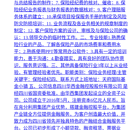
与总结报告的制作；7. 保险经纪费的核对、催收；8. 保
险经纪业务报表与财务报表的数据核对；9. 客户理赔服
务体系的建立；10.承保项目投保服务手册的制定及风险
防灾防损培训；11. 业务流程及各业务相关的规章制度的
制定；12. 客户保险方案的设计、审核及与保险公司的确
认；13.领导交办的临时性工作。二、专业技能1.熟悉保
险行业的产品，了解各保险产品的市场费率和费用水
平；2.熟练使用PPT等常用办公软件；3.具有一定的培训
能力，善于沟通；4.勤奋踏实，具有良好的团队协作意
识，服务意识强。三、其他具备保险行业3年以上从业经
验，有管理经验者优先。职能类别：保险业务经理/主管
关键字：保险经纪四、联系方式上班地址：天府国际基
金小镇 五、公司信息四川华西金融控股股份有限公司 是
经四川省国资委批准，由华西集团发起设立的全资子公
司。公司成立于2016年5月，注册资本6亿元人民币。旨
在充分利用集团产业优势，搭建金融控股平台，为集团
产业链全方位提供金融服务，为客户创造最大价值，并
致力成为四川省领先并独具特色的产融结合金融服务平
台。公司已初步形成了小额贷款、融资租赁、票据业