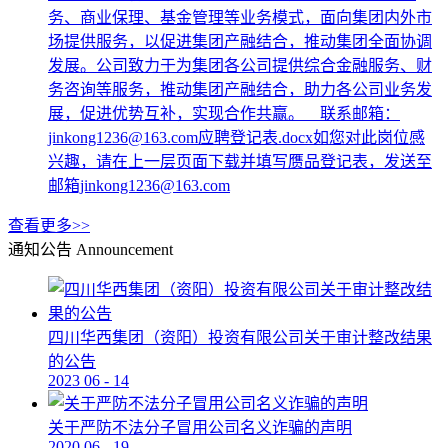
务、商业保理、基金管理等业务模式，面向集团内外市
场提供服务，以促进集团产融结合，推动集团全面协调
发展。公司致力于为集团各公司提供综合金融服务、财
务咨询等服务，推动集团产融结合，助力各公司业务发
展，促进优势互补，实现合作共赢。 联系邮箱：
jinkong1236@163.com应聘登记表.docx如您对此岗位感
兴趣，请在上一层页面下载并填写赝品登记表，发送至
邮箱jinkong1236@163.com
查看更多>>
通知公告
Announcement
四川华西集团（资阳）投资有限公司关于审计整改结果
的公告
2023
06
-
14
关于严防不法分子冒用公司名义诈骗的声明
2020
06
-
19