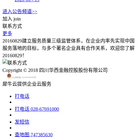
进入公告频道>>
加入
join
联系方式
更多
20160829建立服务质量三级监管体系，在企业内率先实现中国
服务落地的目标，与多个著名企业具有合作关系，欢迎您了解
20160829！
Copyright © 2018 四川华西金融控股股份有限公司
川公网安备 51015602000580号
犀牛云提供企业云服务
打电话
打电话
028-67691000
发短信
查地图
747385630