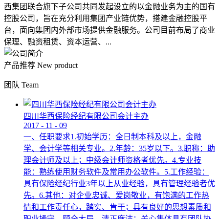
西集团联合旗下子公司共同发起设立的以金融业务为主的国有
控股公司，旨在充分利用集团产业链优势，搭建金融控股平
台，面向集团内外部市场提供金融服务。公司目前布局了商业
保理、融资租赁、资本运营、...
产品推荐
New product
团队
Team
四川华西保险经纪有限公司会计主办
2017
-
11
-
09
一、任职要求1.初始学历：全日制本科及以上，金融
学、会计学等相关专业。2.年龄：35岁以下。3.职称：助
理会计师及以上；中级会计师资格者优先。4.专业技
能：熟练使用财务软件及常用办公软件。5.工作经验：
具有保险经纪行业3年以上从业经验，具有管理经验者优
先。6.其他：对企业忠诚、爱岗敬业，有饱满的工作热
情和工作责任心，踏实、肯干；具有良好的思想素质和
职业操守，顾全大局，清正廉洁；关心集体具有团队协