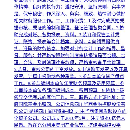
作精神、良好的执行力；遵纪守法、坚持原则、实事求
是、保守秘密；作风深入、务实、细致、热情耐心做好
相关财务服务工作。二、工作职责：1.及时完成原始凭
据审核、凭证的编制和整理，登记管理各类合同。2.协
助完成对账、各类报表、资料。3.装订和保管会计凭
证、账簿、报表等会计档案、资料。4.向领导提供真
实、准确的财务信息，加强对业务会计工作的指导、监
督、服务；并严格按照财务制度审核报销是否合规、合
理、合法。及时清理往来款项，严格审核备用金管理。
5.监督、审核公司的工资发放。6.申请购买发票以及开具
发票、计算申报缴纳各种税款。7.参与本单位资产盘点
工作。8.参与编制本单位年度财务预算及费用预算，参
与审核本单位各部门编制成本、费用预算。9.协助上级
领导交代完成的其他工作。三、联系方式上班地址：天
府国际基金小镇四、公司信息四川华西金融控股股份有
限公司 是经四川省国资委批准，由华西集团发起设立的
全资子公司。公司成立于2016年5月，注册资本6亿元人
民币。旨在充分利用集团产业优势，搭建金融控股平