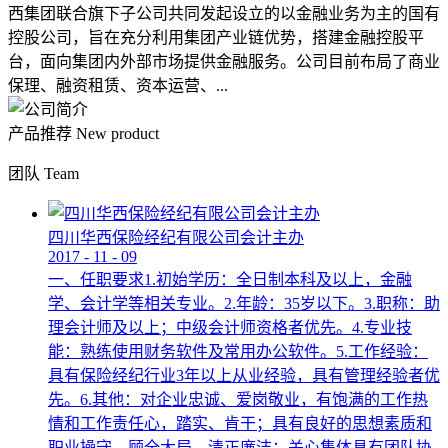
西集团联合旗下子公司共同发起设立的以金融业务为主的国有
控股公司，旨在充分利用集团产业链优势，搭建金融控股平
台，面向集团内外部市场提供金融服务。公司目前布局了商业
保理、融资租赁、资本运营、...
产品推荐
New product
团队
Team
四川华西保险经纪有限公司会计主办
2017
-
11
-
09
一、任职要求1.初始学历：全日制本科及以上，金融
学、会计学等相关专业。2.年龄：35岁以下。3.职称：助
理会计师及以上；中级会计师资格者优先。4.专业技
能：熟练使用财务软件及常用办公软件。5.工作经验：
具有保险经纪行业3年以上从业经验，具有管理经验者优
先。6.其他：对企业忠诚、爱岗敬业，有饱满的工作热
情和工作责任心，踏实、肯干；具有良好的思想素质和
职业操守，顾全大局，清正廉洁；关心集体具有团队协