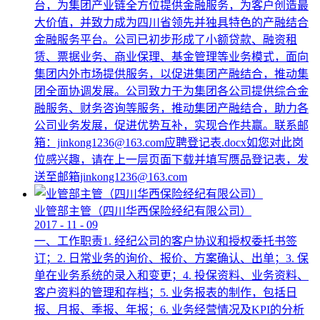
台，为集团产业链全方位提供金融服务，为客户创造最
大价值，并致力成为四川省领先并独具特色的产融结合
金融服务平台。公司已初步形成了小额贷款、融资租
赁、票据业务、商业保理、基金管理等业务模式，面向
集团内外市场提供服务，以促进集团产融结合，推动集
团全面协调发展。公司致力于为集团各公司提供综合金
融服务、财务咨询等服务，推动集团产融结合，助力各
公司业务发展，促进优势互补，实现合作共赢。联系邮
箱：jinkong1236@163.com应聘登记表.docx如您对此岗
位感兴趣，请在上一层页面下载并填写赝品登记表，发
送至邮箱jinkong1236@163.com
业管部主管（四川华西保险经纪有限公司）
2017
-
11
-
09
一、工作职责1. 经纪公司的客户协议和授权委托书签
订；2. 日常业务的询价、报价、方案确认、出单；3. 保
单在业务系统的录入和变更；4. 投保资料、业务资料、
客户资料的管理和存档；5. 业务报表的制作，包括日
报、月报、季报、年报；6. 业务经营情况及KPI的分析