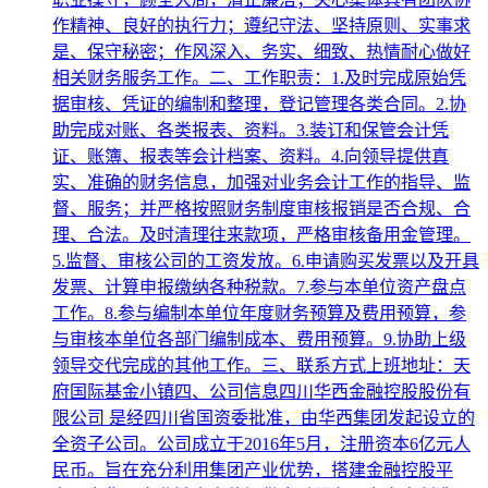
作精神、良好的执行力；遵纪守法、坚持原则、实事求
是、保守秘密；作风深入、务实、细致、热情耐心做好
相关财务服务工作。二、工作职责：1.及时完成原始凭
据审核、凭证的编制和整理，登记管理各类合同。2.协
助完成对账、各类报表、资料。3.装订和保管会计凭
证、账簿、报表等会计档案、资料。4.向领导提供真
实、准确的财务信息，加强对业务会计工作的指导、监
督、服务；并严格按照财务制度审核报销是否合规、合
理、合法。及时清理往来款项，严格审核备用金管理。
5.监督、审核公司的工资发放。6.申请购买发票以及开具
发票、计算申报缴纳各种税款。7.参与本单位资产盘点
工作。8.参与编制本单位年度财务预算及费用预算，参
与审核本单位各部门编制成本、费用预算。9.协助上级
领导交代完成的其他工作。三、联系方式上班地址：天
府国际基金小镇四、公司信息四川华西金融控股股份有
限公司 是经四川省国资委批准，由华西集团发起设立的
全资子公司。公司成立于2016年5月，注册资本6亿元人
民币。旨在充分利用集团产业优势，搭建金融控股平