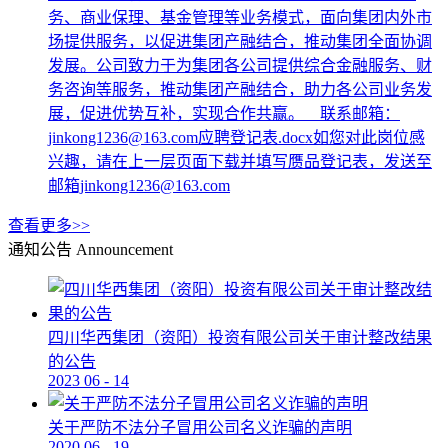
务、商业保理、基金管理等业务模式，面向集团内外市
场提供服务，以促进集团产融结合，推动集团全面协调
发展。公司致力于为集团各公司提供综合金融服务、财
务咨询等服务，推动集团产融结合，助力各公司业务发
展，促进优势互补，实现合作共赢。 联系邮箱：
jinkong1236@163.com应聘登记表.docx如您对此岗位感
兴趣，请在上一层页面下载并填写赝品登记表，发送至
邮箱jinkong1236@163.com
查看更多>>
通知公告
Announcement
四川华西集团（资阳）投资有限公司关于审计整改结果
的公告
2023
06
-
14
关于严防不法分子冒用公司名义诈骗的声明
2020
06
-
19