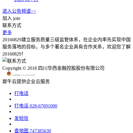
进入公告频道>>
加入
join
联系方式
更多
20160829建立服务质量三级监管体系，在企业内率先实现中国
服务落地的目标，与多个著名企业具有合作关系，欢迎您了解
20160829！
Copyright © 2018 四川华西金融控股股份有限公司
川公网安备 51015602000580号
犀牛云提供企业云服务
打电话
打电话
028-67691000
发短信
查地图
747385630