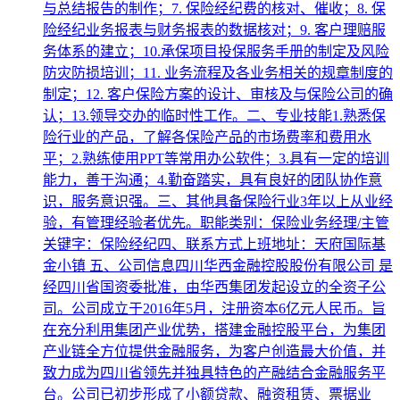
与总结报告的制作；7. 保险经纪费的核对、催收；8. 保
险经纪业务报表与财务报表的数据核对；9. 客户理赔服
务体系的建立；10.承保项目投保服务手册的制定及风险
防灾防损培训；11. 业务流程及各业务相关的规章制度的
制定；12. 客户保险方案的设计、审核及与保险公司的确
认；13.领导交办的临时性工作。二、专业技能1.熟悉保
险行业的产品，了解各保险产品的市场费率和费用水
平；2.熟练使用PPT等常用办公软件；3.具有一定的培训
能力，善于沟通；4.勤奋踏实，具有良好的团队协作意
识，服务意识强。三、其他具备保险行业3年以上从业经
验，有管理经验者优先。职能类别：保险业务经理/主管
关键字：保险经纪四、联系方式上班地址：天府国际基
金小镇 五、公司信息四川华西金融控股股份有限公司 是
经四川省国资委批准，由华西集团发起设立的全资子公
司。公司成立于2016年5月，注册资本6亿元人民币。旨
在充分利用集团产业优势，搭建金融控股平台，为集团
产业链全方位提供金融服务，为客户创造最大价值，并
致力成为四川省领先并独具特色的产融结合金融服务平
台。公司已初步形成了小额贷款、融资租赁、票据业