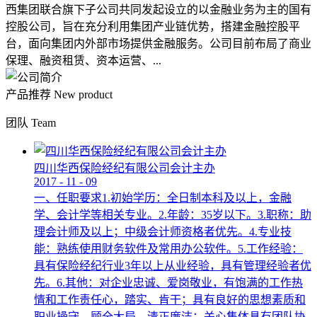
西集团联合旗下子公司共同发起设立的以金融业务为主的国有
控股公司，旨在充分利用集团产业链优势，搭建金融控股平
台，面向集团内外部市场提供金融服务。公司目前布局了商业
保理、融资租赁、资本运营、...
产品推荐
New product
团队
Team
四川华西保险经纪有限公司会计主办
2017
-
11
-
09
一、任职要求1.初始学历：全日制本科及以上，金融
学、会计学等相关专业。2.年龄：35岁以下。3.职称：助
理会计师及以上；中级会计师资格者优先。4.专业技
能：熟练使用财务软件及常用办公软件。5.工作经验：
具有保险经纪行业3年以上从业经验，具有管理经验者优
先。6.其他：对企业忠诚、爱岗敬业，有饱满的工作热
情和工作责任心，踏实、肯干；具有良好的思想素质和
职业操守，顾全大局，清正廉洁；关心集体具有团队协