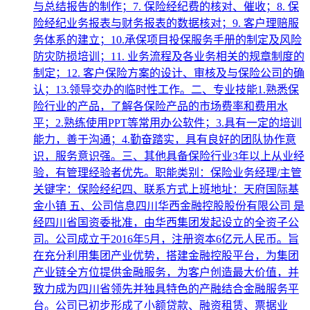
与总结报告的制作；7. 保险经纪费的核对、催收；8. 保
险经纪业务报表与财务报表的数据核对；9. 客户理赔服
务体系的建立；10.承保项目投保服务手册的制定及风险
防灾防损培训；11. 业务流程及各业务相关的规章制度的
制定；12. 客户保险方案的设计、审核及与保险公司的确
认；13.领导交办的临时性工作。二、专业技能1.熟悉保
险行业的产品，了解各保险产品的市场费率和费用水
平；2.熟练使用PPT等常用办公软件；3.具有一定的培训
能力，善于沟通；4.勤奋踏实，具有良好的团队协作意
识，服务意识强。三、其他具备保险行业3年以上从业经
验，有管理经验者优先。职能类别：保险业务经理/主管
关键字：保险经纪四、联系方式上班地址：天府国际基
金小镇 五、公司信息四川华西金融控股股份有限公司 是
经四川省国资委批准，由华西集团发起设立的全资子公
司。公司成立于2016年5月，注册资本6亿元人民币。旨
在充分利用集团产业优势，搭建金融控股平台，为集团
产业链全方位提供金融服务，为客户创造最大价值，并
致力成为四川省领先并独具特色的产融结合金融服务平
台。公司已初步形成了小额贷款、融资租赁、票据业