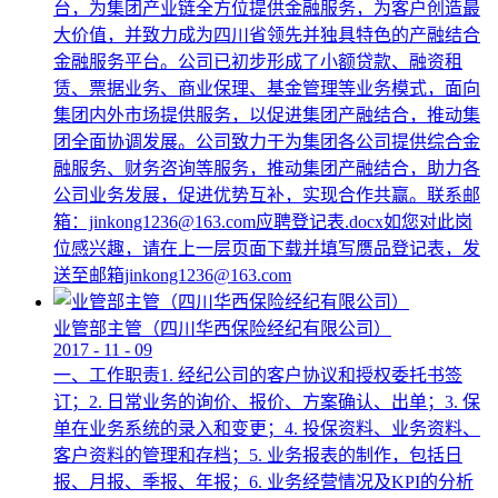
台，为集团产业链全方位提供金融服务，为客户创造最
大价值，并致力成为四川省领先并独具特色的产融结合
金融服务平台。公司已初步形成了小额贷款、融资租
赁、票据业务、商业保理、基金管理等业务模式，面向
集团内外市场提供服务，以促进集团产融结合，推动集
团全面协调发展。公司致力于为集团各公司提供综合金
融服务、财务咨询等服务，推动集团产融结合，助力各
公司业务发展，促进优势互补，实现合作共赢。联系邮
箱：jinkong1236@163.com应聘登记表.docx如您对此岗
位感兴趣，请在上一层页面下载并填写赝品登记表，发
送至邮箱jinkong1236@163.com
业管部主管（四川华西保险经纪有限公司）
2017
-
11
-
09
一、工作职责1. 经纪公司的客户协议和授权委托书签
订；2. 日常业务的询价、报价、方案确认、出单；3. 保
单在业务系统的录入和变更；4. 投保资料、业务资料、
客户资料的管理和存档；5. 业务报表的制作，包括日
报、月报、季报、年报；6. 业务经营情况及KPI的分析