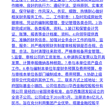
作精神、良好的执行力；遵纪守法、坚持原则、实事求
是、保守秘密；作风深入、务实、细致、热情耐心做好
相关财务服务工作。二、工作职责：1.及时完成原始凭
据审核、凭证的编制和整理，登记管理各类合同。2.协
助完成对账、各类报表、资料。3.装订和保管会计凭
证、账簿、报表等会计档案、资料。4.向领导提供真
实、准确的财务信息，加强对业务会计工作的指导、监
督、服务；并严格按照财务制度审核报销是否合规、合
理、合法。及时清理往来款项，严格审核备用金管理。
5.监督、审核公司的工资发放。6.申请购买发票以及开具
发票、计算申报缴纳各种税款。7.参与本单位资产盘点
工作。8.参与编制本单位年度财务预算及费用预算，参
与审核本单位各部门编制成本、费用预算。9.协助上级
领导交代完成的其他工作。三、联系方式上班地址：天
府国际基金小镇四、公司信息四川华西金融控股股份有
限公司 是经四川省国资委批准，由华西集团发起设立的
全资子公司。公司成立于2016年5月，注册资本6亿元人
民币。旨在充分利用集团产业优势，搭建金融控股平