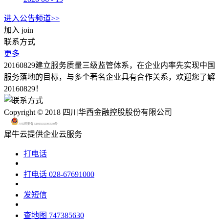
进入公告频道>>
加入
join
联系方式
更多
20160829建立服务质量三级监管体系，在企业内率先实现中国
服务落地的目标，与多个著名企业具有合作关系，欢迎您了解
20160829！
Copyright © 2018 四川华西金融控股股份有限公司
川公网安备 51015602000580号
犀牛云提供企业云服务
打电话
打电话
028-67691000
发短信
查地图
747385630