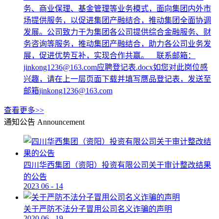
务、商业保理、基金管理等业务模式，面向集团内外市
场提供服务，以促进集团产融结合，推动集团全面协调
发展。公司致力于为集团各公司提供综合金融服务、财
务咨询等服务，推动集团产融结合，助力各公司业务发
展，促进优势互补，实现合作共赢。 联系邮箱：
jinkong1236@163.com应聘登记表.docx如您对此岗位感
兴趣，请在上一层页面下载并填写赝品登记表，发送至
邮箱jinkong1236@163.com
查看更多>>
通知公告
Announcement
四川华西集团（资阳）投资有限公司关于审计整改结果
的公告
2023
06
-
14
关于严防不法分子冒用公司名义诈骗的声明
2020
06
-
19