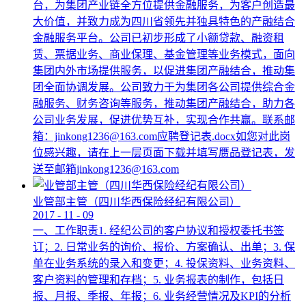
台，为集团产业链全方位提供金融服务，为客户创造最
大价值，并致力成为四川省领先并独具特色的产融结合
金融服务平台。公司已初步形成了小额贷款、融资租
赁、票据业务、商业保理、基金管理等业务模式，面向
集团内外市场提供服务，以促进集团产融结合，推动集
团全面协调发展。公司致力于为集团各公司提供综合金
融服务、财务咨询等服务，推动集团产融结合，助力各
公司业务发展，促进优势互补，实现合作共赢。联系邮
箱：jinkong1236@163.com应聘登记表.docx如您对此岗
位感兴趣，请在上一层页面下载并填写赝品登记表，发
送至邮箱jinkong1236@163.com
业管部主管（四川华西保险经纪有限公司）
2017
-
11
-
09
一、工作职责1. 经纪公司的客户协议和授权委托书签
订；2. 日常业务的询价、报价、方案确认、出单；3. 保
单在业务系统的录入和变更；4. 投保资料、业务资料、
客户资料的管理和存档；5. 业务报表的制作，包括日
报、月报、季报、年报；6. 业务经营情况及KPI的分析