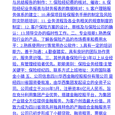
与总结报告的制作；7. 保险经纪费的核对、催收；8. 保
险经纪业务报表与财务报表的数据核对；9. 客户理赔服
务体系的建立；10.承保项目投保服务手册的制定及风险
防灾防损培训；11. 业务流程及各业务相关的规章制度的
制定；12. 客户保险方案的设计、审核及与保险公司的确
认；13.领导交办的临时性工作。二、专业技能1.熟悉保
险行业的产品，了解各保险产品的市场费率和费用水
平；2.熟练使用PPT等常用办公软件；3.具有一定的培训
能力，善于沟通；4.勤奋踏实，具有良好的团队协作意
识，服务意识强。三、其他具备保险行业3年以上从业经
验，有管理经验者优先。职能类别：保险业务经理/主管
关键字：保险经纪四、联系方式上班地址：天府国际基
金小镇 五、公司信息四川华西金融控股股份有限公司 是
经四川省国资委批准，由华西集团发起设立的全资子公
司。公司成立于2016年5月，注册资本6亿元人民币。旨
在充分利用集团产业优势，搭建金融控股平台，为集团
产业链全方位提供金融服务，为客户创造最大价值，并
致力成为四川省领先并独具特色的产融结合金融服务平
台。公司已初步形成了小额贷款、融资租赁、票据业