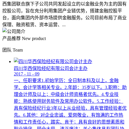
西集团联合旗下子公司共同发起设立的以金融业务为主的国有
控股公司，旨在充分利用集团产业链优势，搭建金融控股平
台，面向集团内外部市场提供金融服务。公司目前布局了商业
保理、融资租赁、资本运营、...
产品推荐
New product
团队
Team
四川华西保险经纪有限公司会计主办
2017
-
11
-
09
一、任职要求1.初始学历：全日制本科及以上，金融
学、会计学等相关专业。2.年龄：35岁以下。3.职称：助
理会计师及以上；中级会计师资格者优先。4.专业技
能：熟练使用财务软件及常用办公软件。5.工作经验：
具有保险经纪行业3年以上从业经验，具有管理经验者优
先。6.其他：对企业忠诚、爱岗敬业，有饱满的工作热
情和工作责任心，踏实、肯干；具有良好的思想素质和
职业操守，顾全大局，清正廉洁；关心集体具有团队协