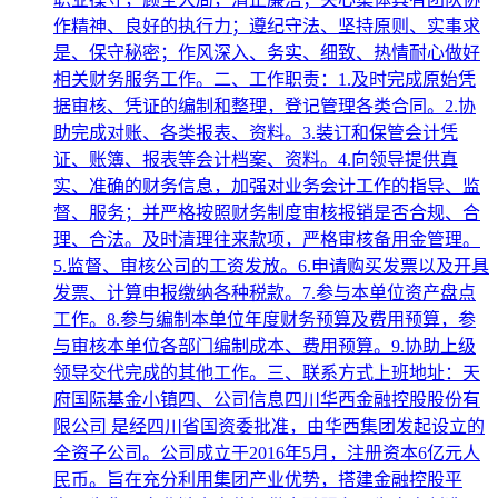
作精神、良好的执行力；遵纪守法、坚持原则、实事求
是、保守秘密；作风深入、务实、细致、热情耐心做好
相关财务服务工作。二、工作职责：1.及时完成原始凭
据审核、凭证的编制和整理，登记管理各类合同。2.协
助完成对账、各类报表、资料。3.装订和保管会计凭
证、账簿、报表等会计档案、资料。4.向领导提供真
实、准确的财务信息，加强对业务会计工作的指导、监
督、服务；并严格按照财务制度审核报销是否合规、合
理、合法。及时清理往来款项，严格审核备用金管理。
5.监督、审核公司的工资发放。6.申请购买发票以及开具
发票、计算申报缴纳各种税款。7.参与本单位资产盘点
工作。8.参与编制本单位年度财务预算及费用预算，参
与审核本单位各部门编制成本、费用预算。9.协助上级
领导交代完成的其他工作。三、联系方式上班地址：天
府国际基金小镇四、公司信息四川华西金融控股股份有
限公司 是经四川省国资委批准，由华西集团发起设立的
全资子公司。公司成立于2016年5月，注册资本6亿元人
民币。旨在充分利用集团产业优势，搭建金融控股平