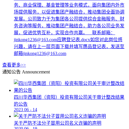
务、商业保理、基金管理等业务模式，面向集团内外市
场提供服务，以促进集团产融结合，推动集团全面协调
发展。公司致力于为集团各公司提供综合金融服务、财
务咨询等服务，推动集团产融结合，助力各公司业务发
展，促进优势互补，实现合作共赢。 联系邮箱：
jinkong1236@163.com应聘登记表.docx如您对此岗位感
兴趣，请在上一层页面下载并填写赝品登记表，发送至
邮箱jinkong1236@163.com
查看更多>>
通知公告
Announcement
四川华西集团（资阳）投资有限公司关于审计整改结果
的公告
2023
06
-
14
关于严防不法分子冒用公司名义诈骗的声明
2020
06
-
19