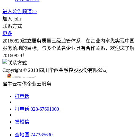
进入公告频道>>
加入
join
联系方式
更多
20160829建立服务质量三级监管体系，在企业内率先实现中国
服务落地的目标，与多个著名企业具有合作关系，欢迎您了解
20160829！
Copyright © 2018 四川华西金融控股股份有限公司
川公网安备 51015602000580号
犀牛云提供企业云服务
打电话
打电话
028-67691000
发短信
查地图
747385630