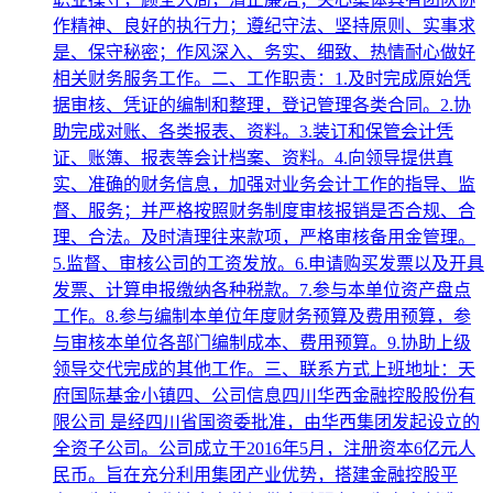
作精神、良好的执行力；遵纪守法、坚持原则、实事求
是、保守秘密；作风深入、务实、细致、热情耐心做好
相关财务服务工作。二、工作职责：1.及时完成原始凭
据审核、凭证的编制和整理，登记管理各类合同。2.协
助完成对账、各类报表、资料。3.装订和保管会计凭
证、账簿、报表等会计档案、资料。4.向领导提供真
实、准确的财务信息，加强对业务会计工作的指导、监
督、服务；并严格按照财务制度审核报销是否合规、合
理、合法。及时清理往来款项，严格审核备用金管理。
5.监督、审核公司的工资发放。6.申请购买发票以及开具
发票、计算申报缴纳各种税款。7.参与本单位资产盘点
工作。8.参与编制本单位年度财务预算及费用预算，参
与审核本单位各部门编制成本、费用预算。9.协助上级
领导交代完成的其他工作。三、联系方式上班地址：天
府国际基金小镇四、公司信息四川华西金融控股股份有
限公司 是经四川省国资委批准，由华西集团发起设立的
全资子公司。公司成立于2016年5月，注册资本6亿元人
民币。旨在充分利用集团产业优势，搭建金融控股平