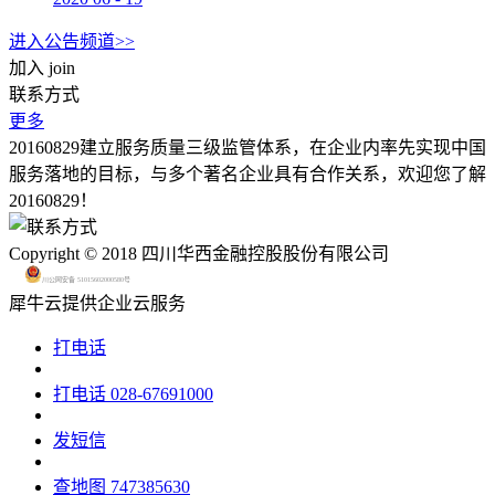
进入公告频道>>
加入
join
联系方式
更多
20160829建立服务质量三级监管体系，在企业内率先实现中国
服务落地的目标，与多个著名企业具有合作关系，欢迎您了解
20160829！
Copyright © 2018 四川华西金融控股股份有限公司
川公网安备 51015602000580号
犀牛云提供企业云服务
打电话
打电话
028-67691000
发短信
查地图
747385630