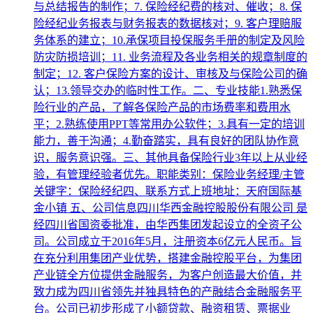
与总结报告的制作；7. 保险经纪费的核对、催收；8. 保
险经纪业务报表与财务报表的数据核对；9. 客户理赔服
务体系的建立；10.承保项目投保服务手册的制定及风险
防灾防损培训；11. 业务流程及各业务相关的规章制度的
制定；12. 客户保险方案的设计、审核及与保险公司的确
认；13.领导交办的临时性工作。二、专业技能1.熟悉保
险行业的产品，了解各保险产品的市场费率和费用水
平；2.熟练使用PPT等常用办公软件；3.具有一定的培训
能力，善于沟通；4.勤奋踏实，具有良好的团队协作意
识，服务意识强。三、其他具备保险行业3年以上从业经
验，有管理经验者优先。职能类别：保险业务经理/主管
关键字：保险经纪四、联系方式上班地址：天府国际基
金小镇 五、公司信息四川华西金融控股股份有限公司 是
经四川省国资委批准，由华西集团发起设立的全资子公
司。公司成立于2016年5月，注册资本6亿元人民币。旨
在充分利用集团产业优势，搭建金融控股平台，为集团
产业链全方位提供金融服务，为客户创造最大价值，并
致力成为四川省领先并独具特色的产融结合金融服务平
台。公司已初步形成了小额贷款、融资租赁、票据业