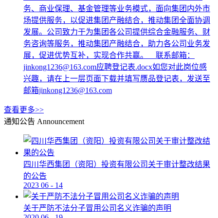
务、商业保理、基金管理等业务模式，面向集团内外市
场提供服务，以促进集团产融结合，推动集团全面协调
发展。公司致力于为集团各公司提供综合金融服务、财
务咨询等服务，推动集团产融结合，助力各公司业务发
展，促进优势互补，实现合作共赢。 联系邮箱：
jinkong1236@163.com应聘登记表.docx如您对此岗位感
兴趣，请在上一层页面下载并填写赝品登记表，发送至
邮箱jinkong1236@163.com
查看更多>>
通知公告
Announcement
四川华西集团（资阳）投资有限公司关于审计整改结果
的公告
2023
06
-
14
关于严防不法分子冒用公司名义诈骗的声明
2020
06
-
19