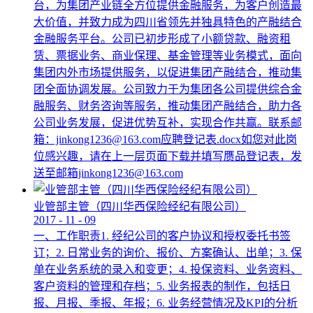
台，为集团产业链全方位提供金融服务，为客户创造最
大价值，并致力成为四川省领先并独具特色的产融结合
金融服务平台。公司已初步形成了小额贷款、融资租
赁、票据业务、商业保理、基金管理等业务模式，面向
集团内外市场提供服务，以促进集团产融结合，推动集
团全面协调发展。公司致力于为集团各公司提供综合金
融服务、财务咨询等服务，推动集团产融结合，助力各
公司业务发展，促进优势互补，实现合作共赢。联系邮
箱：jinkong1236@163.com应聘登记表.docx如您对此岗
位感兴趣，请在上一层页面下载并填写赝品登记表，发
送至邮箱jinkong1236@163.com
业管部主管（四川华西保险经纪有限公司）
2017
-
11
-
09
一、工作职责1. 经纪公司的客户协议和授权委托书签
订；2. 日常业务的询价、报价、方案确认、出单；3. 保
单在业务系统的录入和变更；4. 投保资料、业务资料、
客户资料的管理和存档；5. 业务报表的制作，包括日
报、月报、季报、年报；6. 业务经营情况及KPI的分析