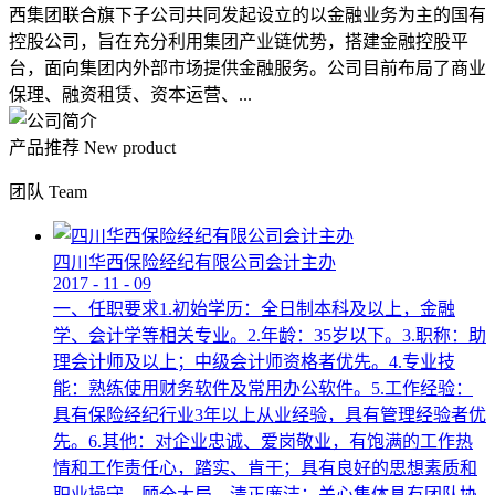
西集团联合旗下子公司共同发起设立的以金融业务为主的国有
控股公司，旨在充分利用集团产业链优势，搭建金融控股平
台，面向集团内外部市场提供金融服务。公司目前布局了商业
保理、融资租赁、资本运营、...
产品推荐
New product
团队
Team
四川华西保险经纪有限公司会计主办
2017
-
11
-
09
一、任职要求1.初始学历：全日制本科及以上，金融
学、会计学等相关专业。2.年龄：35岁以下。3.职称：助
理会计师及以上；中级会计师资格者优先。4.专业技
能：熟练使用财务软件及常用办公软件。5.工作经验：
具有保险经纪行业3年以上从业经验，具有管理经验者优
先。6.其他：对企业忠诚、爱岗敬业，有饱满的工作热
情和工作责任心，踏实、肯干；具有良好的思想素质和
职业操守，顾全大局，清正廉洁；关心集体具有团队协