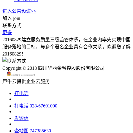
进入公告频道>>
加入
join
联系方式
更多
20160829建立服务质量三级监管体系，在企业内率先实现中国
服务落地的目标，与多个著名企业具有合作关系，欢迎您了解
20160829！
Copyright © 2018 四川华西金融控股股份有限公司
川公网安备 51015602000580号
犀牛云提供企业云服务
打电话
打电话
028-67691000
发短信
查地图
747385630