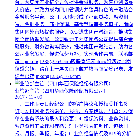
台，为集团产业链全方位提供金融服务，为客户创造最
大价值，并致力成为四川省领先并独具特色的产融结合
金融服务平台。公司已初步形成了小额贷款、融资租
赁、票据业务、商业保理、基金管理等业务模式，面向
集团内外市场提供服务，以促进集团产融结合，推动集
团全面协调发展。公司致力于为集团各公司提供综合金
融服务、财务咨询等服务，推动集团产融结合，助力各
公司业务发展，促进优势互补，实现合作共赢。联系邮
箱：jinkong1236@163.com应聘登记表.docx如您对此岗
位感兴趣，请在上一层页面下载并填写赝品登记表，发
送至邮箱jinkong1236@163.com
业管部主管（四川华西保险经纪有限公司）
2017
-
11
-
09
一、工作职责1. 经纪公司的客户协议和授权委托书签
订；2. 日常业务的询价、报价、方案确认、出单；3. 保
单在业务系统的录入和变更；4. 投保资料、业务资料、
客户资料的管理和存档；5. 业务报表的制作，包括日
报、月报、季报、年报；6. 业务经营情况及KPI的分析