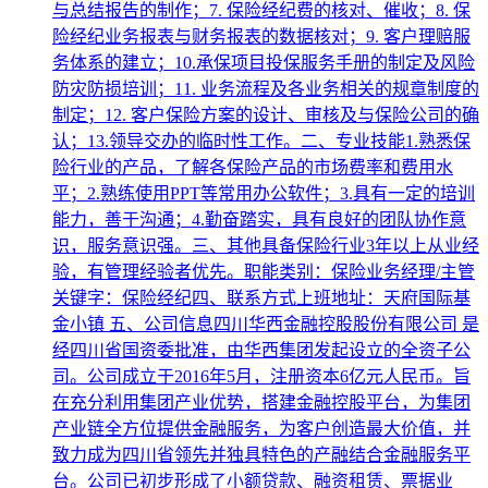
与总结报告的制作；7. 保险经纪费的核对、催收；8. 保
险经纪业务报表与财务报表的数据核对；9. 客户理赔服
务体系的建立；10.承保项目投保服务手册的制定及风险
防灾防损培训；11. 业务流程及各业务相关的规章制度的
制定；12. 客户保险方案的设计、审核及与保险公司的确
认；13.领导交办的临时性工作。二、专业技能1.熟悉保
险行业的产品，了解各保险产品的市场费率和费用水
平；2.熟练使用PPT等常用办公软件；3.具有一定的培训
能力，善于沟通；4.勤奋踏实，具有良好的团队协作意
识，服务意识强。三、其他具备保险行业3年以上从业经
验，有管理经验者优先。职能类别：保险业务经理/主管
关键字：保险经纪四、联系方式上班地址：天府国际基
金小镇 五、公司信息四川华西金融控股股份有限公司 是
经四川省国资委批准，由华西集团发起设立的全资子公
司。公司成立于2016年5月，注册资本6亿元人民币。旨
在充分利用集团产业优势，搭建金融控股平台，为集团
产业链全方位提供金融服务，为客户创造最大价值，并
致力成为四川省领先并独具特色的产融结合金融服务平
台。公司已初步形成了小额贷款、融资租赁、票据业