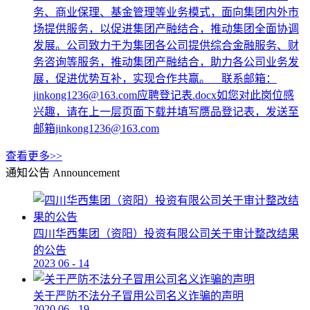
务、商业保理、基金管理等业务模式，面向集团内外市
场提供服务，以促进集团产融结合，推动集团全面协调
发展。公司致力于为集团各公司提供综合金融服务、财
务咨询等服务，推动集团产融结合，助力各公司业务发
展，促进优势互补，实现合作共赢。 联系邮箱：
jinkong1236@163.com应聘登记表.docx如您对此岗位感
兴趣，请在上一层页面下载并填写赝品登记表，发送至
邮箱jinkong1236@163.com
查看更多>>
通知公告
Announcement
四川华西集团（资阳）投资有限公司关于审计整改结果
的公告
2023
06
-
14
关于严防不法分子冒用公司名义诈骗的声明
2020
06
-
19