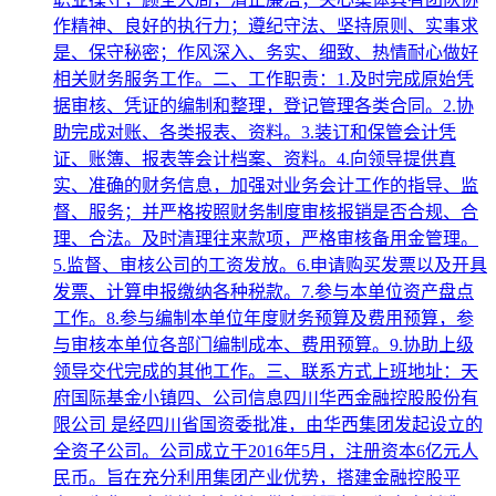
作精神、良好的执行力；遵纪守法、坚持原则、实事求
是、保守秘密；作风深入、务实、细致、热情耐心做好
相关财务服务工作。二、工作职责：1.及时完成原始凭
据审核、凭证的编制和整理，登记管理各类合同。2.协
助完成对账、各类报表、资料。3.装订和保管会计凭
证、账簿、报表等会计档案、资料。4.向领导提供真
实、准确的财务信息，加强对业务会计工作的指导、监
督、服务；并严格按照财务制度审核报销是否合规、合
理、合法。及时清理往来款项，严格审核备用金管理。
5.监督、审核公司的工资发放。6.申请购买发票以及开具
发票、计算申报缴纳各种税款。7.参与本单位资产盘点
工作。8.参与编制本单位年度财务预算及费用预算，参
与审核本单位各部门编制成本、费用预算。9.协助上级
领导交代完成的其他工作。三、联系方式上班地址：天
府国际基金小镇四、公司信息四川华西金融控股股份有
限公司 是经四川省国资委批准，由华西集团发起设立的
全资子公司。公司成立于2016年5月，注册资本6亿元人
民币。旨在充分利用集团产业优势，搭建金融控股平