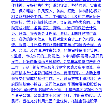
作精神、良好的执行力；遵纪守法、坚持原则、实事求
是、保守秘密；作风深入、务实、细致、热情耐心做好
相关财务服务工作。二、工作职责：1.及时完成原始凭
据审核、凭证的编制和整理，登记管理各类合同。2.协
助完成对账、各类报表、资料。3.装订和保管会计凭
证、账簿、报表等会计档案、资料。4.向领导提供真
实、准确的财务信息，加强对业务会计工作的指导、监
督、服务；并严格按照财务制度审核报销是否合规、合
理、合法。及时清理往来款项，严格审核备用金管理。
5.监督、审核公司的工资发放。6.申请购买发票以及开具
发票、计算申报缴纳各种税款。7.参与本单位资产盘点
工作。8.参与编制本单位年度财务预算及费用预算，参
与审核本单位各部门编制成本、费用预算。9.协助上级
领导交代完成的其他工作。三、联系方式上班地址：天
府国际基金小镇四、公司信息四川华西金融控股股份有
限公司 是经四川省国资委批准，由华西集团发起设立的
全资子公司。公司成立于2016年5月，注册资本6亿元人
民币。旨在充分利用集团产业优势，搭建金融控股平