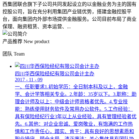
西集团联合旗下子公司共同发起设立的以金融业务为主的国有
控股公司，旨在充分利用集团产业链优势，搭建金融控股平
台，面向集团内外部市场提供金融服务。公司目前布局了商业
保理、融资租赁、资本运营、...
产品推荐
New product
团队
Team
四川华西保险经纪有限公司会计主办
2017
-
11
-
09
一、任职要求1.初始学历：全日制本科及以上，金融
学、会计学等相关专业。2.年龄：35岁以下。3.职称：助
理会计师及以上；中级会计师资格者优先。4.专业技
能：熟练使用财务软件及常用办公软件。5.工作经验：
具有保险经纪行业3年以上从业经验，具有管理经验者优
先。6.其他：对企业忠诚、爱岗敬业，有饱满的工作热
情和工作责任心，踏实、肯干；具有良好的思想素质和
职业操守，顾全大局，清正廉洁；关心集体具有团队协