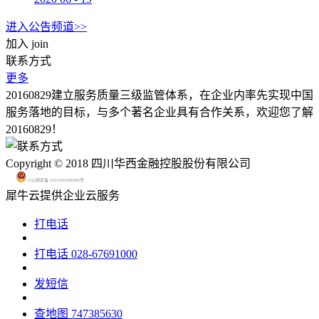
进入公告频道>>
加入
join
联系方式
更多
20160829建立服务质量三级监管体系，在企业内率先实现中国
服务落地的目标，与多个著名企业具有合作关系，欢迎您了解
20160829！
Copyright © 2018 四川华西金融控股股份有限公司
川公网安备 51015602000580号
犀牛云提供企业云服务
打电话
打电话
028-67691000
发短信
查地图
747385630