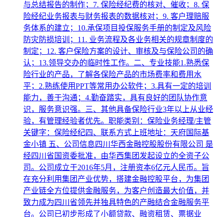
与总结报告的制作；7. 保险经纪费的核对、催收；8. 保
险经纪业务报表与财务报表的数据核对；9. 客户理赔服
务体系的建立；10.承保项目投保服务手册的制定及风险
防灾防损培训；11. 业务流程及各业务相关的规章制度的
制定；12. 客户保险方案的设计、审核及与保险公司的确
认；13.领导交办的临时性工作。二、专业技能1.熟悉保
险行业的产品，了解各保险产品的市场费率和费用水
平；2.熟练使用PPT等常用办公软件；3.具有一定的培训
能力，善于沟通；4.勤奋踏实，具有良好的团队协作意
识，服务意识强。三、其他具备保险行业3年以上从业经
验，有管理经验者优先。职能类别：保险业务经理/主管
关键字：保险经纪四、联系方式上班地址：天府国际基
金小镇 五、公司信息四川华西金融控股股份有限公司 是
经四川省国资委批准，由华西集团发起设立的全资子公
司。公司成立于2016年5月，注册资本6亿元人民币。旨
在充分利用集团产业优势，搭建金融控股平台，为集团
产业链全方位提供金融服务，为客户创造最大价值，并
致力成为四川省领先并独具特色的产融结合金融服务平
台。公司已初步形成了小额贷款、融资租赁、票据业