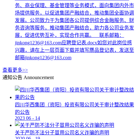
务、商业保理、基金管理等业务模式，面向集团内外市
场提供服务，以促进集团产融结合，推动集团全面协调
发展。公司致力于为集团各公司提供综合金融服务、财
务咨询等服务，推动集团产融结合，助力各公司业务发
展，促进优势互补，实现合作共赢。 联系邮箱：
jinkong1236@163.com应聘登记表.docx如您对此岗位感
兴趣，请在上一层页面下载并填写赝品登记表，发送至
邮箱jinkong1236@163.com
查看更多>>
通知公告
Announcement
四川华西集团（资阳）投资有限公司关于审计整改结果
的公告
2023
06
-
14
关于严防不法分子冒用公司名义诈骗的声明
2020
06
-
19