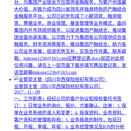
台，为集团产业链全方位提供金融服务，为客户创造最
大价值，并致力成为四川省领先并独具特色的产融结合
金融服务平台。公司已初步形成了小额贷款、融资租
赁、票据业务、商业保理、基金管理等业务模式，面向
集团内外市场提供服务，以促进集团产融结合，推动集
团全面协调发展。公司致力于为集团各公司提供综合金
融服务、财务咨询等服务，推动集团产融结合，助力各
公司业务发展，促进优势互补，实现合作共赢。联系邮
箱：jinkong1236@163.com应聘登记表.docx如您对此岗
位感兴趣，请在上一层页面下载并填写赝品登记表，发
送至邮箱jinkong1236@163.com
业管部主管（四川华西保险经纪有限公司）
2017
-
11
-
09
一、工作职责1. 经纪公司的客户协议和授权委托书签
订；2. 日常业务的询价、报价、方案确认、出单；3. 保
单在业务系统的录入和变更；4. 投保资料、业务资料、
客户资料的管理和存档；5. 业务报表的制作，包括日
报、月报、季报、年报；6. 业务经营情况及KPI的分析