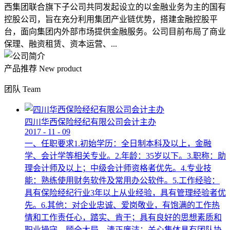
西集团联合旗下子公司共同发起设立的以金融业务为主的国有
控股公司，旨在充分利用集团产业链优势，搭建金融控股平
台，面向集团内外部市场提供金融服务。公司目前布局了商业
保理、融资租赁、资本运营、...
产品推荐
New product
团队
Team
四川华西保险经纪有限公司会计主办
2017
-
11
-
09
一、任职要求1.初始学历：全日制本科及以上，金融
学、会计学等相关专业。2.年龄：35岁以下。3.职称：助
理会计师及以上；中级会计师资格者优先。4.专业技
能：熟练使用财务软件及常用办公软件。5.工作经验：
具有保险经纪行业3年以上从业经验，具有管理经验者优
先。6.其他：对企业忠诚、爱岗敬业，有饱满的工作热
情和工作责任心，踏实、肯干；具有良好的思想素质和
职业操守，顾全大局，清正廉洁；关心集体具有团队协