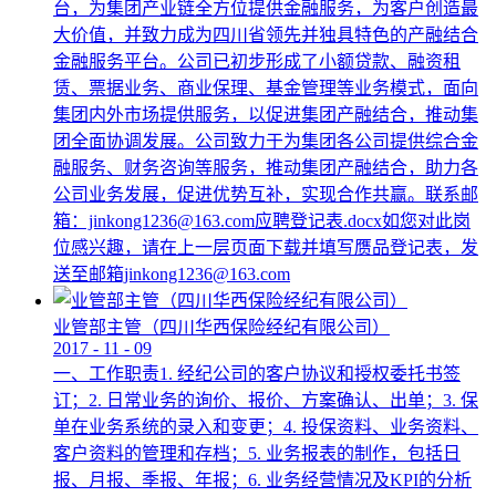
台，为集团产业链全方位提供金融服务，为客户创造最
大价值，并致力成为四川省领先并独具特色的产融结合
金融服务平台。公司已初步形成了小额贷款、融资租
赁、票据业务、商业保理、基金管理等业务模式，面向
集团内外市场提供服务，以促进集团产融结合，推动集
团全面协调发展。公司致力于为集团各公司提供综合金
融服务、财务咨询等服务，推动集团产融结合，助力各
公司业务发展，促进优势互补，实现合作共赢。联系邮
箱：jinkong1236@163.com应聘登记表.docx如您对此岗
位感兴趣，请在上一层页面下载并填写赝品登记表，发
送至邮箱jinkong1236@163.com
业管部主管（四川华西保险经纪有限公司）
2017
-
11
-
09
一、工作职责1. 经纪公司的客户协议和授权委托书签
订；2. 日常业务的询价、报价、方案确认、出单；3. 保
单在业务系统的录入和变更；4. 投保资料、业务资料、
客户资料的管理和存档；5. 业务报表的制作，包括日
报、月报、季报、年报；6. 业务经营情况及KPI的分析