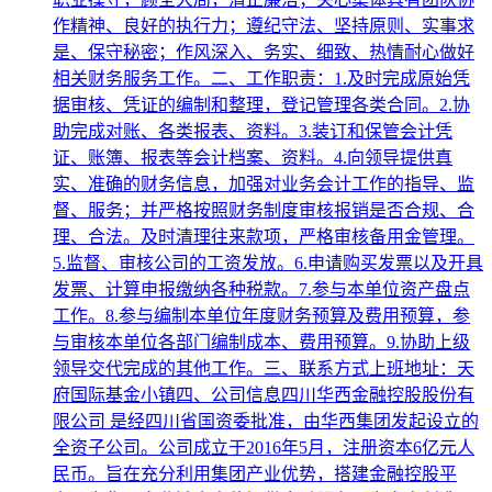
作精神、良好的执行力；遵纪守法、坚持原则、实事求
是、保守秘密；作风深入、务实、细致、热情耐心做好
相关财务服务工作。二、工作职责：1.及时完成原始凭
据审核、凭证的编制和整理，登记管理各类合同。2.协
助完成对账、各类报表、资料。3.装订和保管会计凭
证、账簿、报表等会计档案、资料。4.向领导提供真
实、准确的财务信息，加强对业务会计工作的指导、监
督、服务；并严格按照财务制度审核报销是否合规、合
理、合法。及时清理往来款项，严格审核备用金管理。
5.监督、审核公司的工资发放。6.申请购买发票以及开具
发票、计算申报缴纳各种税款。7.参与本单位资产盘点
工作。8.参与编制本单位年度财务预算及费用预算，参
与审核本单位各部门编制成本、费用预算。9.协助上级
领导交代完成的其他工作。三、联系方式上班地址：天
府国际基金小镇四、公司信息四川华西金融控股股份有
限公司 是经四川省国资委批准，由华西集团发起设立的
全资子公司。公司成立于2016年5月，注册资本6亿元人
民币。旨在充分利用集团产业优势，搭建金融控股平