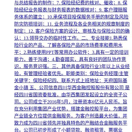
与总结报告的制作；7. 保险经纪费的核对、催收；8. 保
险经纪业务报表与财务报表的数据核对；9. 客户理赔服
务体系的建立；10.承保项目投保服务手册的制定及风险
防灾防损培训；11. 业务流程及各业务相关的规章制度的
制定；12. 客户保险方案的设计、审核及与保险公司的确
认；13.领导交办的临时性工作。二、专业技能1.熟悉保
险行业的产品，了解各保险产品的市场费率和费用水
平；2.熟练使用PPT等常用办公软件；3.具有一定的培训
能力，善于沟通；4.勤奋踏实，具有良好的团队协作意
识，服务意识强。三、其他具备保险行业3年以上从业经
验，有管理经验者优先。职能类别：保险业务经理/主管
关键字：保险经纪四、联系方式上班地址：天府国际基
金小镇 五、公司信息四川华西金融控股股份有限公司 是
经四川省国资委批准，由华西集团发起设立的全资子公
司。公司成立于2016年5月，注册资本6亿元人民币。旨
在充分利用集团产业优势，搭建金融控股平台，为集团
产业链全方位提供金融服务，为客户创造最大价值，并
致力成为四川省领先并独具特色的产融结合金融服务平
台。公司已初步形成了小额贷款、融资租赁、票据业