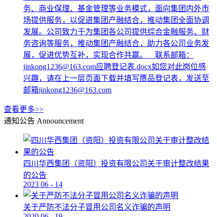
务、商业保理、基金管理等业务模式，面向集团内外市
场提供服务，以促进集团产融结合，推动集团全面协调
发展。公司致力于为集团各公司提供综合金融服务、财
务咨询等服务，推动集团产融结合，助力各公司业务发
展，促进优势互补，实现合作共赢。 联系邮箱：
jinkong1236@163.com应聘登记表.docx如您对此岗位感
兴趣，请在上一层页面下载并填写赝品登记表，发送至
邮箱jinkong1236@163.com
查看更多>>
通知公告
Announcement
四川华西集团（资阳）投资有限公司关于审计整改结果
的公告
2023
06
-
14
关于严防不法分子冒用公司名义诈骗的声明
2020
06
-
19