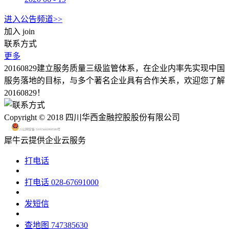
进入公告频道>>
加入
join
联系方式
更多
20160829建立服务质量三级监管体系，在企业内率先实现中国
服务落地的目标，与多个著名企业具有合作关系，欢迎您了解
20160829！
Copyright © 2018 四川华西金融控股股份有限公司
川公网安备 51015602000580号
犀牛云提供企业云服务
打电话
打电话
028-67691000
发短信
查地图
747385630