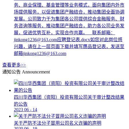
务、商业保理、基金管理等业务模式，面向集团内外市
场提供服务，以促进集团产融结合，推动集团全面协调
发展。公司致力于为集团各公司提供综合金融服务、财
务咨询等服务，推动集团产融结合，助力各公司业务发
展，促进优势互补，实现合作共赢。 联系邮箱：
jinkong1236@163.com应聘登记表.docx如您对此岗位感
兴趣，请在上一层页面下载并填写赝品登记表，发送至
邮箱jinkong1236@163.com
查看更多>>
通知公告
Announcement
四川华西集团（资阳）投资有限公司关于审计整改结果
的公告
2023
06
-
14
关于严防不法分子冒用公司名义诈骗的声明
2020
06
-
19