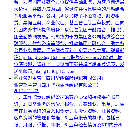
台，为集团产业链全方位提供金融服务，为客户创造最
大价值，并致力成为四川省领先并独具特色的产融结合
金融服务平台。公司已初步形成了小额贷款、融资租
赁、票据业务、商业保理、基金管理等业务模式，面向
集团内外市场提供服务，以促进集团产融结合，推动集
团全面协调发展。公司致力于为集团各公司提供综合金
融服务、财务咨询等服务，推动集团产融结合，助力各
公司业务发展，促进优势互补，实现合作共赢。联系邮
箱：jinkong1236@163.com应聘登记表.docx如您对此岗
位感兴趣，请在上一层页面下载并填写赝品登记表，发
送至邮箱jinkong1236@163.com
业管部主管（四川华西保险经纪有限公司）
2017
-
11
-
09
一、工作职责1. 经纪公司的客户协议和授权委托书签
订；2. 日常业务的询价、报价、方案确认、出单；3. 保
单在业务系统的录入和变更；4. 投保资料、业务资料、
客户资料的管理和存档；5. 业务报表的制作，包括日
报、月报、季报、年报；6. 业务经营情况及KPI的分析