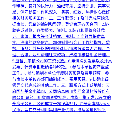
作精神、良好的执行力；遵纪守法、坚持原则、实事求
是、保守秘密；作风深入、务实、细致、热情耐心做好
相关财务服务工作。二、工作职责：1.及时完成原始凭
据审核、凭证的编制和整理，登记管理各类合同。2.协
助完成对账、各类报表、资料。3.装订和保管会计凭
证、账簿、报表等会计档案、资料。4.向领导提供真
实、准确的财务信息，加强对业务会计工作的指导、监
督、服务；并严格按照财务制度审核报销是否合规、合
理、合法。及时清理往来款项，严格审核备用金管理。
5.监督、审核公司的工资发放。6.申请购买发票以及开具
发票、计算申报缴纳各种税款。7.参与本单位资产盘点
工作。8.参与编制本单位年度财务预算及费用预算，参
与审核本单位各部门编制成本、费用预算。9.协助上级
领导交代完成的其他工作。三、联系方式上班地址：天
府国际基金小镇四、公司信息四川华西金融控股股份有
限公司 是经四川省国资委批准，由华西集团发起设立的
全资子公司。公司成立于2016年5月，注册资本6亿元人
民币。旨在充分利用集团产业优势，搭建金融控股平