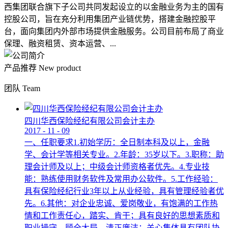
西集团联合旗下子公司共同发起设立的以金融业务为主的国有
控股公司，旨在充分利用集团产业链优势，搭建金融控股平
台，面向集团内外部市场提供金融服务。公司目前布局了商业
保理、融资租赁、资本运营、...
产品推荐
New product
团队
Team
四川华西保险经纪有限公司会计主办
2017
-
11
-
09
一、任职要求1.初始学历：全日制本科及以上，金融
学、会计学等相关专业。2.年龄：35岁以下。3.职称：助
理会计师及以上；中级会计师资格者优先。4.专业技
能：熟练使用财务软件及常用办公软件。5.工作经验：
具有保险经纪行业3年以上从业经验，具有管理经验者优
先。6.其他：对企业忠诚、爱岗敬业，有饱满的工作热
情和工作责任心，踏实、肯干；具有良好的思想素质和
职业操守，顾全大局，清正廉洁；关心集体具有团队协