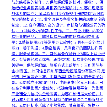
与总结报告的制作；7. 保险经纪费的核对、催收；8. 保
险经纪业务报表与财务报表的数据核对；9. 客户理赔服
务体系的建立；10.承保项目投保服务手册的制定及风险
防灾防损培训；11. 业务流程及各业务相关的规章制度的
制定；12. 客户保险方案的设计、审核及与保险公司的确
认；13.领导交办的临时性工作。二、专业技能1.熟悉保
险行业的产品，了解各保险产品的市场费率和费用水
平；2.熟练使用PPT等常用办公软件；3.具有一定的培训
能力，善于沟通；4.勤奋踏实，具有良好的团队协作意
识，服务意识强。三、其他具备保险行业3年以上从业经
验，有管理经验者优先。职能类别：保险业务经理/主管
关键字：保险经纪四、联系方式上班地址：天府国际基
金小镇 五、公司信息四川华西金融控股股份有限公司 是
经四川省国资委批准，由华西集团发起设立的全资子公
司。公司成立于2016年5月，注册资本6亿元人民币。旨
在充分利用集团产业优势，搭建金融控股平台，为集团
产业链全方位提供金融服务，为客户创造最大价值，并
致力成为四川省领先并独具特色的产融结合金融服务平
台。公司已初步形成了小额贷款、融资租赁、票据业