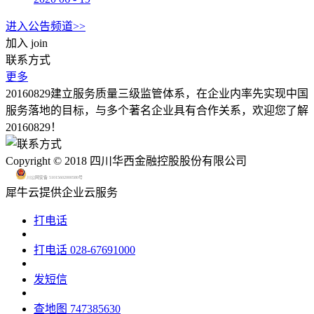
进入公告频道>>
加入
join
联系方式
更多
20160829建立服务质量三级监管体系，在企业内率先实现中国
服务落地的目标，与多个著名企业具有合作关系，欢迎您了解
20160829！
Copyright © 2018 四川华西金融控股股份有限公司
川公网安备 51015602000580号
犀牛云提供企业云服务
打电话
打电话
028-67691000
发短信
查地图
747385630