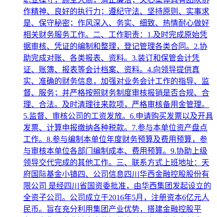
作精神、良好的执行力；遵纪守法、坚持原则、实事求
是、保守秘密；作风深入、务实、细致、热情耐心做好
相关财务服务工作。二、工作职责：1.及时完成原始凭
据审核、凭证的编制和整理，登记管理各类合同。2.协
助完成对账、各类报表、资料。3.装订和保管会计凭
证、账簿、报表等会计档案、资料。4.向领导提供真
实、准确的财务信息，加强对业务会计工作的指导、监
督、服务；并严格按照财务制度审核报销是否合规、合
理、合法。及时清理往来款项，严格审核备用金管理。
5.监督、审核公司的工资发放。6.申请购买发票以及开具
发票、计算申报缴纳各种税款。7.参与本单位资产盘点
工作。8.参与编制本单位年度财务预算及费用预算，参
与审核本单位各部门编制成本、费用预算。9.协助上级
领导交代完成的其他工作。三、联系方式上班地址：天
府国际基金小镇四、公司信息四川华西金融控股股份有
限公司 是经四川省国资委批准，由华西集团发起设立的
全资子公司。公司成立于2016年5月，注册资本6亿元人
民币。旨在充分利用集团产业优势，搭建金融控股平