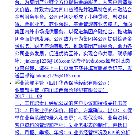
台，为集团产业链全方位提供金融服务，为客户创造最
大价值，并致力成为四川省领先并独具特色的产融结合
金融服务平台。公司已初步形成了小额贷款、融资租
赁、票据业务、商业保理、基金管理等业务模式，面向
集团内外市场提供服务，以促进集团产融结合，推动集
团全面协调发展。公司致力于为集团各公司提供综合金
融服务、财务咨询等服务，推动集团产融结合，助力各
公司业务发展，促进优势互补，实现合作共赢。联系邮
箱：jinkong1236@163.com应聘登记表.docx如您对此岗
位感兴趣，请在上一层页面下载并填写赝品登记表，发
送至邮箱jinkong1236@163.com
业管部主管（四川华西保险经纪有限公司）
2017
-
11
-
09
一、工作职责1. 经纪公司的客户协议和授权委托书签
订；2. 日常业务的询价、报价、方案确认、出单；3. 保
单在业务系统的录入和变更；4. 投保资料、业务资料、
客户资料的管理和存档；5. 业务报表的制作，包括日
报、月报、季报、年报；6. 业务经营情况及KPI的分析