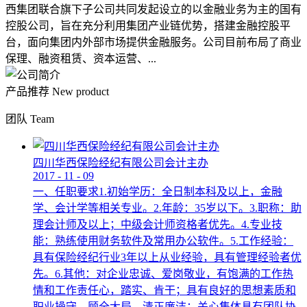
西集团联合旗下子公司共同发起设立的以金融业务为主的国有
控股公司，旨在充分利用集团产业链优势，搭建金融控股平
台，面向集团内外部市场提供金融服务。公司目前布局了商业
保理、融资租赁、资本运营、...
产品推荐
New product
团队
Team
四川华西保险经纪有限公司会计主办
2017
-
11
-
09
一、任职要求1.初始学历：全日制本科及以上，金融
学、会计学等相关专业。2.年龄：35岁以下。3.职称：助
理会计师及以上；中级会计师资格者优先。4.专业技
能：熟练使用财务软件及常用办公软件。5.工作经验：
具有保险经纪行业3年以上从业经验，具有管理经验者优
先。6.其他：对企业忠诚、爱岗敬业，有饱满的工作热
情和工作责任心，踏实、肯干；具有良好的思想素质和
职业操守，顾全大局，清正廉洁；关心集体具有团队协