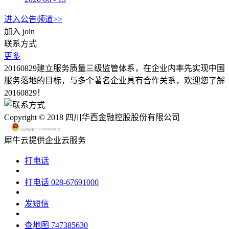
进入公告频道>>
加入
join
联系方式
更多
20160829建立服务质量三级监管体系，在企业内率先实现中国
服务落地的目标，与多个著名企业具有合作关系，欢迎您了解
20160829！
Copyright © 2018 四川华西金融控股股份有限公司
川公网安备 51015602000580号
犀牛云提供企业云服务
打电话
打电话
028-67691000
发短信
查地图
747385630