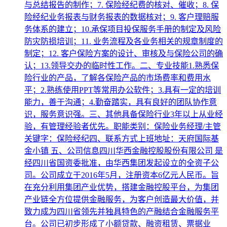
与总结报告的制作；7. 保险经纪费的核对、催收；8. 保
险经纪业务报表与财务报表的数据核对；9. 客户理赔服
务体系的建立；10.承保项目投保服务手册的制定及风险
防灾防损培训；11. 业务流程及各业务相关的规章制度的
制定；12. 客户保险方案的设计、审核及与保险公司的确
认；13.领导交办的临时性工作。二、专业技能1.熟悉保
险行业的产品，了解各保险产品的市场费率和费用水
平；2.熟练使用PPT等常用办公软件；3.具有一定的培训
能力，善于沟通；4.勤奋踏实，具有良好的团队协作意
识，服务意识强。三、其他具备保险行业3年以上从业经
验，有管理经验者优先。职能类别：保险业务经理/主管
关键字：保险经纪四、联系方式上班地址：天府国际基
金小镇 五、公司信息四川华西金融控股股份有限公司 是
经四川省国资委批准，由华西集团发起设立的全资子公
司。公司成立于2016年5月，注册资本6亿元人民币。旨
在充分利用集团产业优势，搭建金融控股平台，为集团
产业链全方位提供金融服务，为客户创造最大价值，并
致力成为四川省领先并独具特色的产融结合金融服务平
台。公司已初步形成了小额贷款、融资租赁、票据业