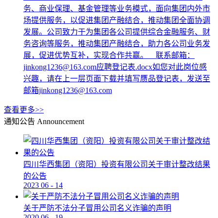
务、商业保理、基金管理等业务模式，面向集团内外市
场提供服务，以促进集团产融结合，推动集团全面协调
发展。公司致力于为集团各公司提供综合金融服务、财
务咨询等服务，推动集团产融结合，助力各公司业务发
展，促进优势互补，实现合作共赢。 联系邮箱：
jinkong1236@163.com应聘登记表.docx如您对此岗位感
兴趣，请在上一层页面下载并填写赝品登记表，发送至
邮箱jinkong1236@163.com
查看更多>>
通知公告
Announcement
四川华西集团（资阳）投资有限公司关于审计整改结果
的公告
2023
06
-
14
关于严防不法分子冒用公司名义诈骗的声明
2020
06
-
19