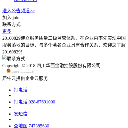
进入公告频道>>
加入
join
联系方式
更多
20160829建立服务质量三级监管体系，在企业内率先实现中国
服务落地的目标，与多个著名企业具有合作关系，欢迎您了解
20160829！
Copyright © 2018 四川华西金融控股股份有限公司
川公网安备 51015602000580号
犀牛云提供企业云服务
打电话
打电话
028-67691000
发短信
查地图
747385630