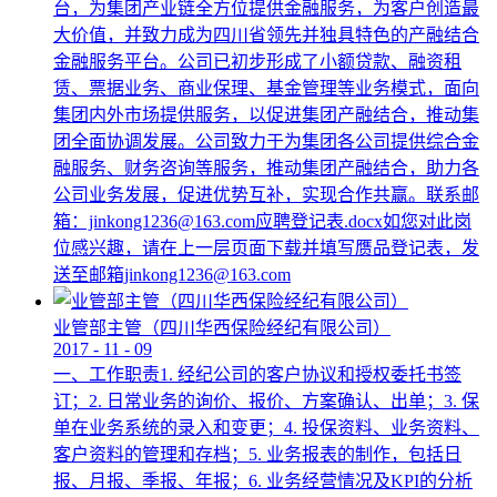
台，为集团产业链全方位提供金融服务，为客户创造最
大价值，并致力成为四川省领先并独具特色的产融结合
金融服务平台。公司已初步形成了小额贷款、融资租
赁、票据业务、商业保理、基金管理等业务模式，面向
集团内外市场提供服务，以促进集团产融结合，推动集
团全面协调发展。公司致力于为集团各公司提供综合金
融服务、财务咨询等服务，推动集团产融结合，助力各
公司业务发展，促进优势互补，实现合作共赢。联系邮
箱：jinkong1236@163.com应聘登记表.docx如您对此岗
位感兴趣，请在上一层页面下载并填写赝品登记表，发
送至邮箱jinkong1236@163.com
业管部主管（四川华西保险经纪有限公司）
2017
-
11
-
09
一、工作职责1. 经纪公司的客户协议和授权委托书签
订；2. 日常业务的询价、报价、方案确认、出单；3. 保
单在业务系统的录入和变更；4. 投保资料、业务资料、
客户资料的管理和存档；5. 业务报表的制作，包括日
报、月报、季报、年报；6. 业务经营情况及KPI的分析