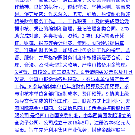
作精神、良好的执行力；遵纪守法、坚持原则、实事求
是、保守秘密；作风深入、务实、细致、热情耐心做好
相关财务服务工作。二、工作职责：1.及时完成原始凭
据审核、凭证的编制和整理，登记管理各类合同。2.协
助完成对账、各类报表、资料。3.装订和保管会计凭
证、账簿、报表等会计档案、资料。4.向领导提供真
实、准确的财务信息，加强对业务会计工作的指导、监
督、服务；并严格按照财务制度审核报销是否合规、合
理、合法。及时清理往来款项，严格审核备用金管理。
5.监督、审核公司的工资发放。6.申请购买发票以及开具
发票、计算申报缴纳各种税款。7.参与本单位资产盘点
工作。8.参与编制本单位年度财务预算及费用预算，参
与审核本单位各部门编制成本、费用预算。9.协助上级
领导交代完成的其他工作。三、联系方式上班地址：天
府国际基金小镇四、公司信息四川华西金融控股股份有
限公司 是经四川省国资委批准，由华西集团发起设立的
全资子公司。公司成立于2016年5月，注册资本6亿元人
民币。旨在充分利用集团产业优势，搭建金融控股平