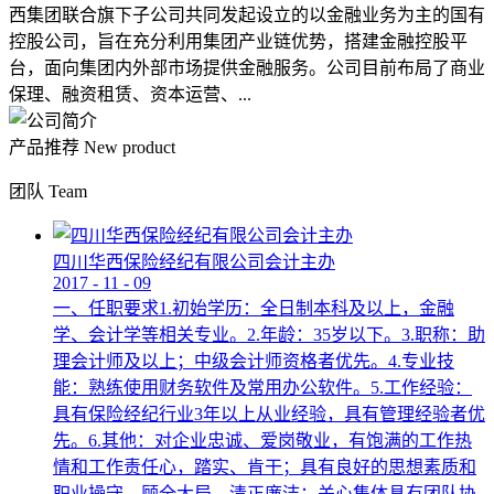
西集团联合旗下子公司共同发起设立的以金融业务为主的国有
控股公司，旨在充分利用集团产业链优势，搭建金融控股平
台，面向集团内外部市场提供金融服务。公司目前布局了商业
保理、融资租赁、资本运营、...
产品推荐
New product
团队
Team
四川华西保险经纪有限公司会计主办
2017
-
11
-
09
一、任职要求1.初始学历：全日制本科及以上，金融
学、会计学等相关专业。2.年龄：35岁以下。3.职称：助
理会计师及以上；中级会计师资格者优先。4.专业技
能：熟练使用财务软件及常用办公软件。5.工作经验：
具有保险经纪行业3年以上从业经验，具有管理经验者优
先。6.其他：对企业忠诚、爱岗敬业，有饱满的工作热
情和工作责任心，踏实、肯干；具有良好的思想素质和
职业操守，顾全大局，清正廉洁；关心集体具有团队协