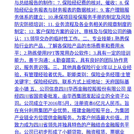
与总结报告的制作；7. 保险经纪费的核对、催收；8. 保
险经纪业务报表与财务报表的数据核对；9. 客户理赔服
务体系的建立；10.承保项目投保服务手册的制定及风险
防灾防损培训；11. 业务流程及各业务相关的规章制度的
制定；12. 客户保险方案的设计、审核及与保险公司的确
认；13.领导交办的临时性工作。二、专业技能1.熟悉保
险行业的产品，了解各保险产品的市场费率和费用水
平；2.熟练使用PPT等常用办公软件；3.具有一定的培训
能力，善于沟通；4.勤奋踏实，具有良好的团队协作意
识，服务意识强。三、其他具备保险行业3年以上从业经
验，有管理经验者优先。职能类别：保险业务经理/主管
关键字：保险经纪四、联系方式上班地址：天府国际基
金小镇 五、公司信息四川华西金融控股股份有限公司 是
经四川省国资委批准，由华西集团发起设立的全资子公
司。公司成立于2016年5月，注册资本6亿元人民币。旨
在充分利用集团产业优势，搭建金融控股平台，为集团
产业链全方位提供金融服务，为客户创造最大价值，并
致力成为四川省领先并独具特色的产融结合金融服务平
台。公司已初步形成了小额贷款、融资租赁、票据业