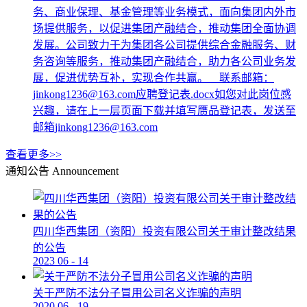
务、商业保理、基金管理等业务模式，面向集团内外市
场提供服务，以促进集团产融结合，推动集团全面协调
发展。公司致力于为集团各公司提供综合金融服务、财
务咨询等服务，推动集团产融结合，助力各公司业务发
展，促进优势互补，实现合作共赢。 联系邮箱：
jinkong1236@163.com应聘登记表.docx如您对此岗位感
兴趣，请在上一层页面下载并填写赝品登记表，发送至
邮箱jinkong1236@163.com
查看更多>>
通知公告
Announcement
四川华西集团（资阳）投资有限公司关于审计整改结果
的公告
2023
06
-
14
关于严防不法分子冒用公司名义诈骗的声明
2020
06
-
19