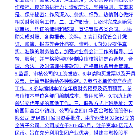
作精神、良好的执行力；遵纪守法、坚持原则、实事求
是、保守秘密；作风深入、务实、细致、热情耐心做好
相关财务服务工作。二、工作职责：1.及时完成原始凭
据审核、凭证的编制和整理，登记管理各类合同。2.协
助完成对账、各类报表、资料。3.装订和保管会计凭
证、账簿、报表等会计档案、资料。4.向领导提供真
实、准确的财务信息，加强对业务会计工作的指导、监
督、服务；并严格按照财务制度审核报销是否合规、合
理、合法。及时清理往来款项，严格审核备用金管理。
5.监督、审核公司的工资发放。6.申请购买发票以及开具
发票、计算申报缴纳各种税款。7.参与本单位资产盘点
工作。8.参与编制本单位年度财务预算及费用预算，参
与审核本单位各部门编制成本、费用预算。9.协助上级
领导交代完成的其他工作。三、联系方式上班地址：天
府国际基金小镇四、公司信息四川华西金融控股股份有
限公司 是经四川省国资委批准，由华西集团发起设立的
全资子公司。公司成立于2016年5月，注册资本6亿元人
民币。旨在充分利用集团产业优势，搭建金融控股平