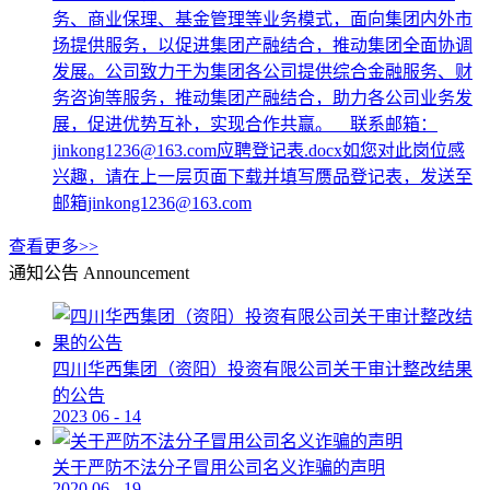
务、商业保理、基金管理等业务模式，面向集团内外市
场提供服务，以促进集团产融结合，推动集团全面协调
发展。公司致力于为集团各公司提供综合金融服务、财
务咨询等服务，推动集团产融结合，助力各公司业务发
展，促进优势互补，实现合作共赢。 联系邮箱：
jinkong1236@163.com应聘登记表.docx如您对此岗位感
兴趣，请在上一层页面下载并填写赝品登记表，发送至
邮箱jinkong1236@163.com
查看更多>>
通知公告
Announcement
四川华西集团（资阳）投资有限公司关于审计整改结果
的公告
2023
06
-
14
关于严防不法分子冒用公司名义诈骗的声明
2020
06
-
19