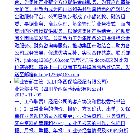
台，为集团产业链全方位提供金融服务，为客户创造最
大价值，并致力成为四川省领先并独具特色的产融结合
金融服务平台。公司已初步形成了小额贷款、融资租
赁、票据业务、商业保理、基金管理等业务模式，面向
集团内外市场提供服务，以促进集团产融结合，推动集
团全面协调发展。公司致力于为集团各公司提供综合金
融服务、财务咨询等服务，推动集团产融结合，助力各
公司业务发展，促进优势互补，实现合作共赢。联系邮
箱：jinkong1236@163.com应聘登记表.docx如您对此岗
位感兴趣，请在上一层页面下载并填写赝品登记表，发
送至邮箱jinkong1236@163.com
业管部主管（四川华西保险经纪有限公司）
2017
-
11
-
09
一、工作职责1. 经纪公司的客户协议和授权委托书签
订；2. 日常业务的询价、报价、方案确认、出单；3. 保
单在业务系统的录入和变更；4. 投保资料、业务资料、
客户资料的管理和存档；5. 业务报表的制作，包括日
报、月报、季报、年报；6. 业务经营情况及KPI的分析