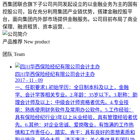
西集团联合旗下子公司共同发起设立的以金融业务为主的国有
控股公司，旨在充分利用集团产业链优势，搭建金融控股平
台，面向集团内外部市场提供金融服务。公司目前布局了商业
保理、融资租赁、资本运营、...
产品推荐
New product
团队
Team
四川华西保险经纪有限公司会计主办
2017
-
11
-
09
一、任职要求1.初始学历：全日制本科及以上，金融
学、会计学等相关专业。2.年龄：35岁以下。3.职称：助
理会计师及以上；中级会计师资格者优先。4.专业技
能：熟练使用财务软件及常用办公软件。5.工作经验：
具有保险经纪行业3年以上从业经验，具有管理经验者优
先。6.其他：对企业忠诚、爱岗敬业，有饱满的工作热
情和工作责任心，踏实、肯干；具有良好的思想素质和
职业操守，顾全大局，清正廉洁；关心集体具有团队协