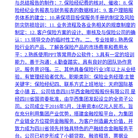
与总结报告的制作；7. 保险经纪费的核对、催收；8. 保
险经纪业务报表与财务报表的数据核对；9. 客户理赔服
务体系的建立；10.承保项目投保服务手册的制定及风险
防灾防损培训；11. 业务流程及各业务相关的规章制度的
制定；12. 客户保险方案的设计、审核及与保险公司的确
认；13.领导交办的临时性工作。二、专业技能1.熟悉保
险行业的产品，了解各保险产品的市场费率和费用水
平；2.熟练使用PPT等常用办公软件；3.具有一定的培训
能力，善于沟通；4.勤奋踏实，具有良好的团队协作意
识，服务意识强。三、其他具备保险行业3年以上从业经
验，有管理经验者优先。职能类别：保险业务经理/主管
关键字：保险经纪四、联系方式上班地址：天府国际基
金小镇 五、公司信息四川华西金融控股股份有限公司 是
经四川省国资委批准，由华西集团发起设立的全资子公
司。公司成立于2016年5月，注册资本6亿元人民币。旨
在充分利用集团产业优势，搭建金融控股平台，为集团
产业链全方位提供金融服务，为客户创造最大价值，并
致力成为四川省领先并独具特色的产融结合金融服务平
台。公司已初步形成了小额贷款、融资租赁、票据业