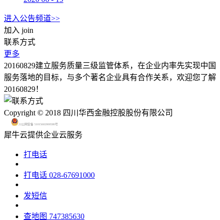
进入公告频道>>
加入
join
联系方式
更多
20160829建立服务质量三级监管体系，在企业内率先实现中国
服务落地的目标，与多个著名企业具有合作关系，欢迎您了解
20160829！
Copyright © 2018 四川华西金融控股股份有限公司
川公网安备 51015602000580号
犀牛云提供企业云服务
打电话
打电话
028-67691000
发短信
查地图
747385630