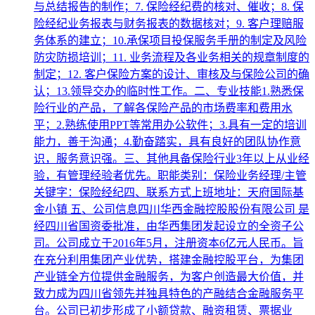
与总结报告的制作；7. 保险经纪费的核对、催收；8. 保
险经纪业务报表与财务报表的数据核对；9. 客户理赔服
务体系的建立；10.承保项目投保服务手册的制定及风险
防灾防损培训；11. 业务流程及各业务相关的规章制度的
制定；12. 客户保险方案的设计、审核及与保险公司的确
认；13.领导交办的临时性工作。二、专业技能1.熟悉保
险行业的产品，了解各保险产品的市场费率和费用水
平；2.熟练使用PPT等常用办公软件；3.具有一定的培训
能力，善于沟通；4.勤奋踏实，具有良好的团队协作意
识，服务意识强。三、其他具备保险行业3年以上从业经
验，有管理经验者优先。职能类别：保险业务经理/主管
关键字：保险经纪四、联系方式上班地址：天府国际基
金小镇 五、公司信息四川华西金融控股股份有限公司 是
经四川省国资委批准，由华西集团发起设立的全资子公
司。公司成立于2016年5月，注册资本6亿元人民币。旨
在充分利用集团产业优势，搭建金融控股平台，为集团
产业链全方位提供金融服务，为客户创造最大价值，并
致力成为四川省领先并独具特色的产融结合金融服务平
台。公司已初步形成了小额贷款、融资租赁、票据业