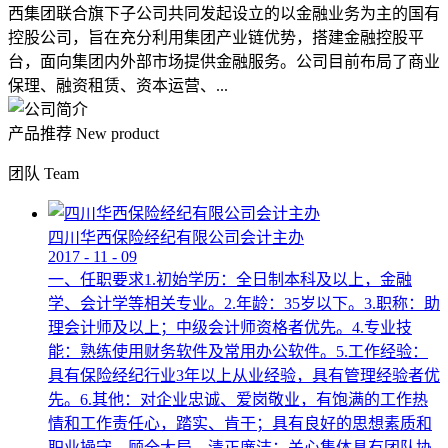
西集团联合旗下子公司共同发起设立的以金融业务为主的国有
控股公司，旨在充分利用集团产业链优势，搭建金融控股平
台，面向集团内外部市场提供金融服务。公司目前布局了商业
保理、融资租赁、资本运营、...
产品推荐
New product
团队
Team
四川华西保险经纪有限公司会计主办
2017
-
11
-
09
一、任职要求1.初始学历：全日制本科及以上，金融
学、会计学等相关专业。2.年龄：35岁以下。3.职称：助
理会计师及以上；中级会计师资格者优先。4.专业技
能：熟练使用财务软件及常用办公软件。5.工作经验：
具有保险经纪行业3年以上从业经验，具有管理经验者优
先。6.其他：对企业忠诚、爱岗敬业，有饱满的工作热
情和工作责任心，踏实、肯干；具有良好的思想素质和
职业操守，顾全大局，清正廉洁；关心集体具有团队协