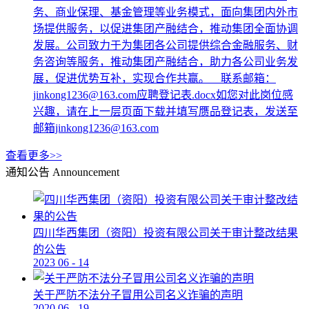
务、商业保理、基金管理等业务模式，面向集团内外市
场提供服务，以促进集团产融结合，推动集团全面协调
发展。公司致力于为集团各公司提供综合金融服务、财
务咨询等服务，推动集团产融结合，助力各公司业务发
展，促进优势互补，实现合作共赢。 联系邮箱：
jinkong1236@163.com应聘登记表.docx如您对此岗位感
兴趣，请在上一层页面下载并填写赝品登记表，发送至
邮箱jinkong1236@163.com
查看更多>>
通知公告
Announcement
四川华西集团（资阳）投资有限公司关于审计整改结果
的公告
2023
06
-
14
关于严防不法分子冒用公司名义诈骗的声明
2020
06
-
19