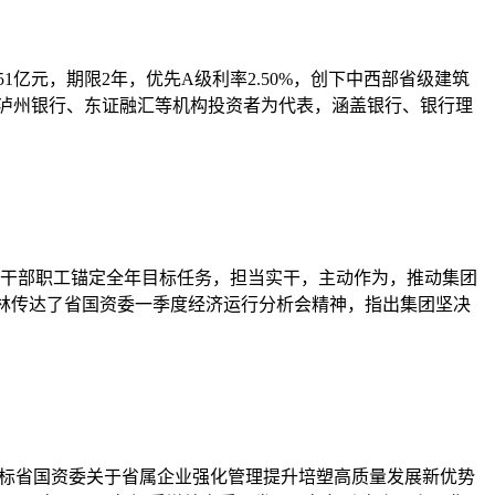
1亿元，期限2年，优先A级利率2.50%，创下中西部省级建筑
、泸州银行、东证融汇等机构投资者为代表，涵盖银行、银行理
全体干部职工锚定全年目标任务，担当实干，主动作为，推动集团
马林传达了省国资委一季度经济运行分析会精神，指出集团坚决
对标省国资委关于省属企业强化管理提升培塑高质量发展新优势