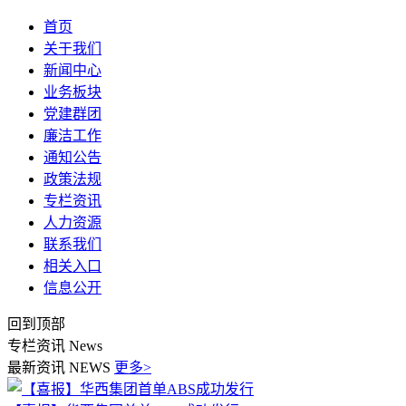
首页
关于我们
新闻中心
业务板块
党建群团
廉洁工作
通知公告
政策法规
专栏资讯
人力资源
联系我们
相关入口
信息公开
回到顶部
专栏资讯
News
最新资讯
NEWS
更多>