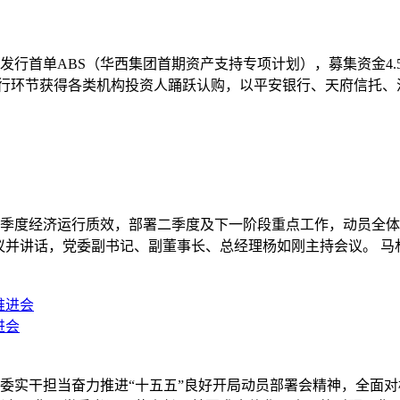
所发行首单ABS（华西集团首期资产支持专项计划），募集资金4.5
发行环节获得各类机构投资人踊跃认购，以平安银行、天府信托
总结一季度经济运行质效，部署二季度及下一阶段重点工作，动员
议并讲话，党委副书记、副董事长、总经理杨如刚主持会议。 
进会
省委实干担当奋力推进“十五五”良好开局动员部署会精神，全面