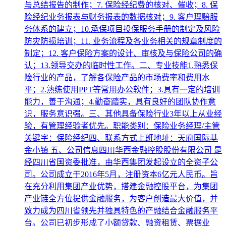
与总结报告的制作；7. 保险经纪费的核对、催收；8. 保
险经纪业务报表与财务报表的数据核对；9. 客户理赔服
务体系的建立；10.承保项目投保服务手册的制定及风险
防灾防损培训；11. 业务流程及各业务相关的规章制度的
制定；12. 客户保险方案的设计、审核及与保险公司的确
认；13.领导交办的临时性工作。二、专业技能1.熟悉保
险行业的产品，了解各保险产品的市场费率和费用水
平；2.熟练使用PPT等常用办公软件；3.具有一定的培训
能力，善于沟通；4.勤奋踏实，具有良好的团队协作意
识，服务意识强。三、其他具备保险行业3年以上从业经
验，有管理经验者优先。职能类别：保险业务经理/主管
关键字：保险经纪四、联系方式上班地址：天府国际基
金小镇 五、公司信息四川华西金融控股股份有限公司 是
经四川省国资委批准，由华西集团发起设立的全资子公
司。公司成立于2016年5月，注册资本6亿元人民币。旨
在充分利用集团产业优势，搭建金融控股平台，为集团
产业链全方位提供金融服务，为客户创造最大价值，并
致力成为四川省领先并独具特色的产融结合金融服务平
台。公司已初步形成了小额贷款、融资租赁、票据业