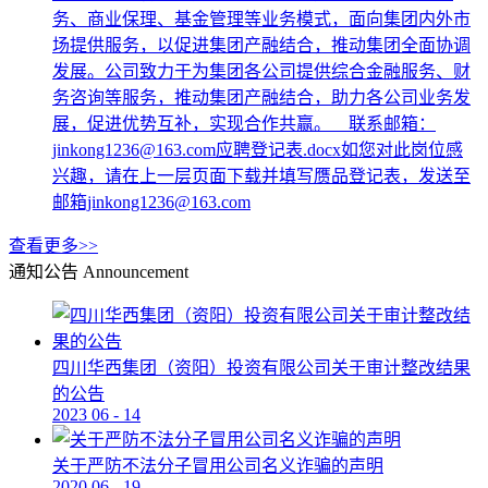
务、商业保理、基金管理等业务模式，面向集团内外市
场提供服务，以促进集团产融结合，推动集团全面协调
发展。公司致力于为集团各公司提供综合金融服务、财
务咨询等服务，推动集团产融结合，助力各公司业务发
展，促进优势互补，实现合作共赢。 联系邮箱：
jinkong1236@163.com应聘登记表.docx如您对此岗位感
兴趣，请在上一层页面下载并填写赝品登记表，发送至
邮箱jinkong1236@163.com
查看更多>>
通知公告
Announcement
四川华西集团（资阳）投资有限公司关于审计整改结果
的公告
2023
06
-
14
关于严防不法分子冒用公司名义诈骗的声明
2020
06
-
19