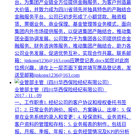
台，为集团产业链全方位提供金融服务，为客户创造最
大价值，并致力成为四川省领先并独具特色的产融结合
金融服务平台。公司已初步形成了小额贷款、融资租
赁、票据业务、商业保理、基金管理等业务模式，面向
集团内外市场提供服务，以促进集团产融结合，推动集
团全面协调发展。公司致力于为集团各公司提供综合金
融服务、财务咨询等服务，推动集团产融结合，助力各
公司业务发展，促进优势互补，实现合作共赢。联系邮
箱：jinkong1236@163.com应聘登记表.docx如您对此岗
位感兴趣，请在上一层页面下载并填写赝品登记表，发
送至邮箱jinkong1236@163.com
业管部主管（四川华西保险经纪有限公司）
2017
-
11
-
09
一、工作职责1. 经纪公司的客户协议和授权委托书签
订；2. 日常业务的询价、报价、方案确认、出单；3. 保
单在业务系统的录入和变更；4. 投保资料、业务资料、
客户资料的管理和存档；5. 业务报表的制作，包括日
报、月报、季报、年报；6. 业务经营情况及KPI的分析