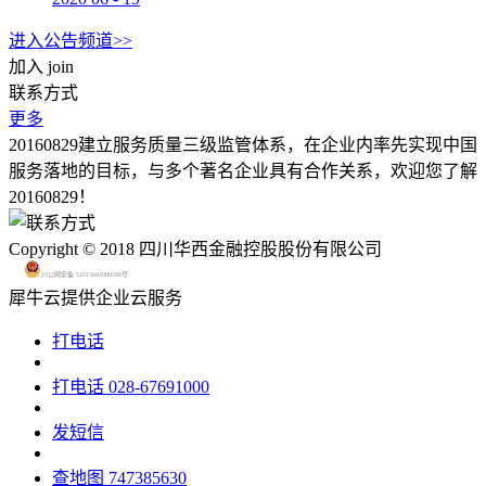
进入公告频道>>
加入
join
联系方式
更多
20160829建立服务质量三级监管体系，在企业内率先实现中国
服务落地的目标，与多个著名企业具有合作关系，欢迎您了解
20160829！
Copyright © 2018 四川华西金融控股股份有限公司
川公网安备 51015602000580号
犀牛云提供企业云服务
打电话
打电话
028-67691000
发短信
查地图
747385630