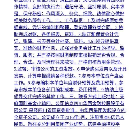
作精神、良好的执行力；遵纪守法、坚持原则、实事求
是、保守秘密；作风深入、务实、细致、热情耐心做好
相关财务服务工作。二、工作职责：1.及时完成原始凭
据审核、凭证的编制和整理，登记管理各类合同。2.协
助完成对账、各类报表、资料。3.装订和保管会计凭
证、账簿、报表等会计档案、资料。4.向领导提供真
实、准确的财务信息，加强对业务会计工作的指导、监
督、服务；并严格按照财务制度审核报销是否合规、合
理、合法。及时清理往来款项，严格审核备用金管理。
5.监督、审核公司的工资发放。6.申请购买发票以及开具
发票、计算申报缴纳各种税款。7.参与本单位资产盘点
工作。8.参与编制本单位年度财务预算及费用预算，参
与审核本单位各部门编制成本、费用预算。9.协助上级
领导交代完成的其他工作。三、联系方式上班地址：天
府国际基金小镇四、公司信息四川华西金融控股股份有
限公司 是经四川省国资委批准，由华西集团发起设立的
全资子公司。公司成立于2016年5月，注册资本6亿元人
民币。旨在充分利用集团产业优势，搭建金融控股平