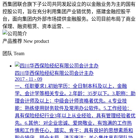
西集团联合旗下子公司共同发起设立的以金融业务为主的国有
控股公司，旨在充分利用集团产业链优势，搭建金融控股平
台，面向集团内外部市场提供金融服务。公司目前布局了商业
保理、融资租赁、资本运营、...
产品推荐
New product
团队
Team
四川华西保险经纪有限公司会计主办
2017
-
11
-
09
一、任职要求1.初始学历：全日制本科及以上，金融
学、会计学等相关专业。2.年龄：35岁以下。3.职称：助
理会计师及以上；中级会计师资格者优先。4.专业技
能：熟练使用财务软件及常用办公软件。5.工作经验：
具有保险经纪行业3年以上从业经验，具有管理经验者优
先。6.其他：对企业忠诚、爱岗敬业，有饱满的工作热
情和工作责任心，踏实、肯干；具有良好的思想素质和
职业操守，顾全大局，清正廉洁；关心集体具有团队协