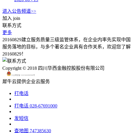
进入公告频道>>
加入
join
联系方式
更多
20160829建立服务质量三级监管体系，在企业内率先实现中国
服务落地的目标，与多个著名企业具有合作关系，欢迎您了解
20160829！
Copyright © 2018 四川华西金融控股股份有限公司
川公网安备 51015602000580号
犀牛云提供企业云服务
打电话
打电话
028-67691000
发短信
查地图
747385630