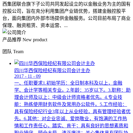
西集团联合旗下子公司共同发起设立的以金融业务为主的国有
控股公司，旨在充分利用集团产业链优势，搭建金融控股平
台，面向集团内外部市场提供金融服务。公司目前布局了商业
保理、融资租赁、资本运营、...
产品推荐
New product
团队
Team
四川华西保险经纪有限公司会计主办
2017
-
11
-
09
一、任职要求1.初始学历：全日制本科及以上，金融
学、会计学等相关专业。2.年龄：35岁以下。3.职称：助
理会计师及以上；中级会计师资格者优先。4.专业技
能：熟练使用财务软件及常用办公软件。5.工作经验：
具有保险经纪行业3年以上从业经验，具有管理经验者优
先。6.其他：对企业忠诚、爱岗敬业，有饱满的工作热
情和工作责任心，踏实、肯干；具有良好的思想素质和
职业操守，顾全大局，清正廉洁；关心集体具有团队协