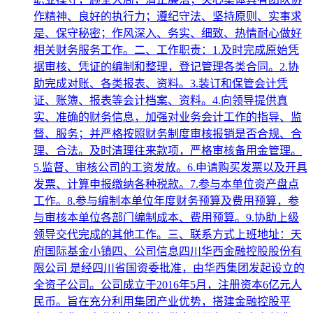
作精神、良好的执行力；遵纪守法、坚持原则、实事求
是、保守秘密；作风深入、务实、细致、热情耐心做好
相关财务服务工作。二、工作职责：1.及时完成原始凭
据审核、凭证的编制和整理，登记管理各类合同。2.协
助完成对账、各类报表、资料。3.装订和保管会计凭
证、账簿、报表等会计档案、资料。4.向领导提供真
实、准确的财务信息，加强对业务会计工作的指导、监
督、服务；并严格按照财务制度审核报销是否合规、合
理、合法。及时清理往来款项，严格审核备用金管理。
5.监督、审核公司的工资发放。6.申请购买发票以及开具
发票、计算申报缴纳各种税款。7.参与本单位资产盘点
工作。8.参与编制本单位年度财务预算及费用预算，参
与审核本单位各部门编制成本、费用预算。9.协助上级
领导交代完成的其他工作。三、联系方式上班地址：天
府国际基金小镇四、公司信息四川华西金融控股股份有
限公司 是经四川省国资委批准，由华西集团发起设立的
全资子公司。公司成立于2016年5月，注册资本6亿元人
民币。旨在充分利用集团产业优势，搭建金融控股平