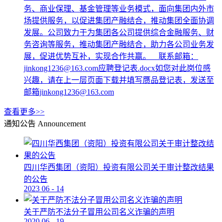
务、商业保理、基金管理等业务模式，面向集团内外市
场提供服务，以促进集团产融结合，推动集团全面协调
发展。公司致力于为集团各公司提供综合金融服务、财
务咨询等服务，推动集团产融结合，助力各公司业务发
展，促进优势互补，实现合作共赢。 联系邮箱：
jinkong1236@163.com应聘登记表.docx如您对此岗位感
兴趣，请在上一层页面下载并填写赝品登记表，发送至
邮箱jinkong1236@163.com
查看更多>>
通知公告
Announcement
四川华西集团（资阳）投资有限公司关于审计整改结果
的公告
2023
06
-
14
关于严防不法分子冒用公司名义诈骗的声明
2020
06
-
19