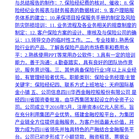
与总结报告的制作；7. 保险经纪费的核对、催收；8. 保
险经纪业务报表与财务报表的数据核对；9. 客户理赔服
务体系的建立；10.承保项目投保服务手册的制定及风险
防灾防损培训；11. 业务流程及各业务相关的规章制度的
制定；12. 客户保险方案的设计、审核及与保险公司的确
认；13.领导交办的临时性工作。二、专业技能1.熟悉保
险行业的产品，了解各保险产品的市场费率和费用水
平；2.熟练使用PPT等常用办公软件；3.具有一定的培训
能力，善于沟通；4.勤奋踏实，具有良好的团队协作意
识，服务意识强。三、其他具备保险行业3年以上从业经
验，有管理经验者优先。职能类别：保险业务经理/主管
关键字：保险经纪四、联系方式上班地址：天府国际基
金小镇 五、公司信息四川华西金融控股股份有限公司 是
经四川省国资委批准，由华西集团发起设立的全资子公
司。公司成立于2016年5月，注册资本6亿元人民币。旨
在充分利用集团产业优势，搭建金融控股平台，为集团
产业链全方位提供金融服务，为客户创造最大价值，并
致力成为四川省领先并独具特色的产融结合金融服务平
台。公司已初步形成了小额贷款、融资租赁、票据业