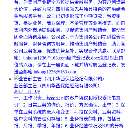
台，为集团产业链全方位提供金融服务，为客户创造最
大价值，并致力成为四川省领先并独具特色的产融结合
金融服务平台。公司已初步形成了小额贷款、融资租
赁、票据业务、商业保理、基金管理等业务模式，面向
集团内外市场提供服务，以促进集团产融结合，推动集
团全面协调发展。公司致力于为集团各公司提供综合金
融服务、财务咨询等服务，推动集团产融结合，助力各
公司业务发展，促进优势互补，实现合作共赢。联系邮
箱：jinkong1236@163.com应聘登记表.docx如您对此岗
位感兴趣，请在上一层页面下载并填写赝品登记表，发
送至邮箱jinkong1236@163.com
业管部主管（四川华西保险经纪有限公司）
2017
-
11
-
09
一、工作职责1. 经纪公司的客户协议和授权委托书签
订；2. 日常业务的询价、报价、方案确认、出单；3. 保
单在业务系统的录入和变更；4. 投保资料、业务资料、
客户资料的管理和存档；5. 业务报表的制作，包括日
报、月报、季报、年报；6. 业务经营情况及KPI的分析